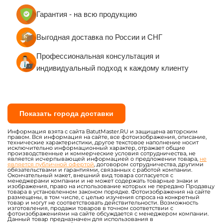
Сертификаты пожарной безопасности (при
Гарантия - на всю продукцию
необходимости)
Выгодная доставка по России и СНГ
Вся продукция изготавливается по ГОСТу с
обеспечением 100% постановки на учёт в
Профессиональная консультация и
Гостехнадзоре.
индивидуальный подход к каждому клиенту
Показать города доставки
Информация взята с сайта BatutMaster.RU и защищена авторским
правом. Вся информация на сайте, все фотоизображения, описание,
технические характеристики, другое текстовое наполнение носит
исключительно информационный характер, отражает общие
производственные и коммерческие условия сотрудничества, не
является исчерпывающей информацией о предложении товара,
не
является публичной офертой
, договором сотрудничества, другими
обязательствами и гарантиями, связанных с работой компании.
Окончательный макет, внешний вид товара согласуется с
менеджерами компании и не может содержать товарные знаки и
изображения, право на использование которых не передано Продавцу
товара в установленном законом порядке. Фотоизображения на сайте
размещены, в том числе, с целью изучения спроса на конкретный
товар и могут не соответствовать действительности. Возможность
изготовления, продажи товаров в точном соответствии с
фотоизображениями на сайте обсуждается с менеджером компании.
Данный товар предназначен для использования в