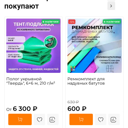
покупают
-5%
В НАЛИЧИИ
В НАЛИЧИИ
Полог укрывной
Ремкомплект для
"Твердь", 6×6 м, 210 г/м²
надувных батутов
630 ₽
6 300 ₽
600 ₽
От