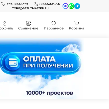
+79248065479
88005004290
TORG@BATUTMASTER.RU
рофиль
Сравнение
Избранное
Корзина