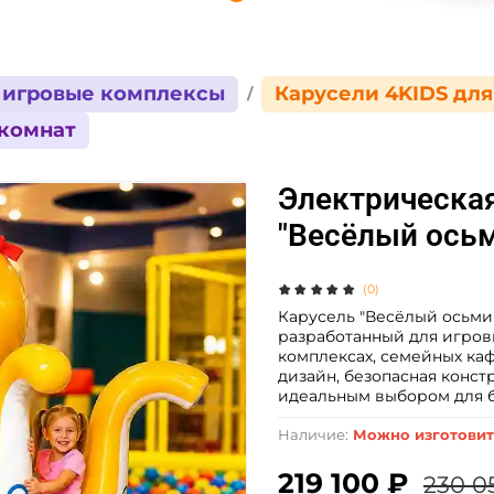
 игровые комплексы
Карусели 4KIDS для
 комнат
Электрическая
"Весёлый осьм
(0)
Карусель "Весёлый осьмин
разработанный для игровы
комплексах, семейных каф
дизайн, безопасная конс
идеальным выбором для б
Наличие:
Можно изготовит
219 100 ₽
230 0