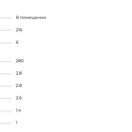
В помещении
216
6
280
2.8
2.8
2.6
1.4
1