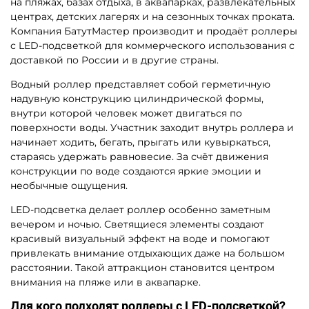
A-101897 Гидророллер
R-78820 Гидророллер
аттракцион «Прозрачный»
«Фонарь», ПВХ,
с красно-зелёными
трёхместный, 2,6×2,2×2,2 м
стропами, ПВХ,
двухместный, 2,2×2×2 м
59 325 ₽
Узнать цену
56 500 ₽
Предзаказ
Предзаказ