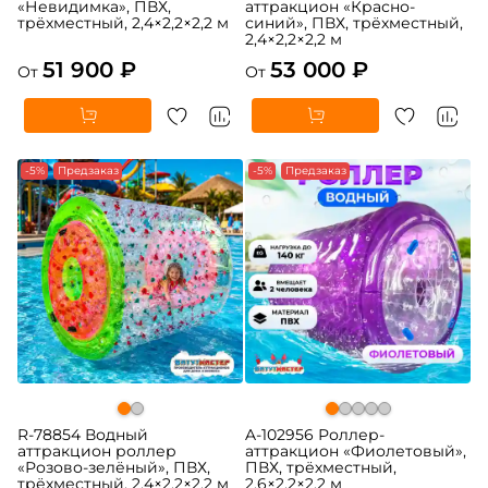
«Невидимка», ПВХ,
аттракцион «Красно-
трёхместный, 2,4×2,2×2,2 м
синий», ПВХ, трёхместный,
2,4×2,2×2,2 м
51 900 ₽
53 000 ₽
От
От
-5%
Предзаказ
-5%
Предзаказ
R-78854 Водный
A-102956 Роллер-
аттракцион роллер
аттракцион «Фиолетовый»,
«Розово-зелёный», ПВХ,
ПВХ, трёхместный,
трёхместный, 2,4×2,2×2,2 м
2,6×2,2×2,2 м