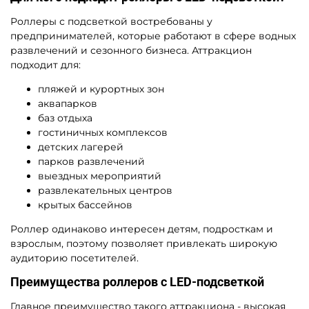
A-101101 Гидророллер
A-101100 Гидророллер
«Радуга», ПВХ,
«Радуга», ПВХ,
трёхместный, 2,4×2,2×2,2 м
двухместный, 2,2×2×2 м
83 895 ₽
79 900 ₽
Узнать цену
Предзаказ
Предзаказ