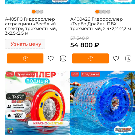
A-105110 Гидророллер
A-100426 Гидророллер
аттракцион «Весёлый
«Турбо Драйв», ПВХ,
спектр», трёхместный,
трёхместный, 2,4×2,2×2,2 м
3х2,5х2,5 м
57 540 ₽
Узнать цену
54 800 ₽
-5%
Предзаказ
-5%
Предзаказ