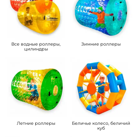
Предзаказ
Предзаказ
A-104315 Водный роллер
A-104314 Роллер
«Огни ночи», двухместный,
аттракцион «Неоновый
ПВХ, 2,2×2×2 м
вихрь», трёхместный, ПВХ,
2,4×2,2×2,2 м
Узнать цену
Узнать цену
Предзаказ
Предзаказ