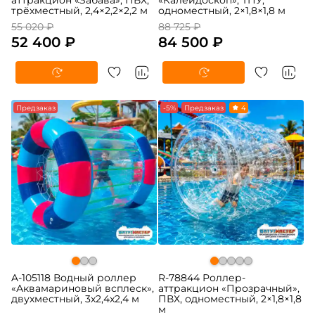
аттракцион «Забава», ПВХ,
«Калейдоскоп», ТПУ,
трёхместный, 2,4×2,2×2,2 м
одноместный, 2×1,8×1,8 м
55 020 ₽
88 725 ₽
52 400 ₽
84 500 ₽
Предзаказ
-5%
Предзаказ
4
A-105118 Водный роллер
R-78844 Роллер-
«Аквамариновый всплеск»,
аттракцион «Прозрачный»,
двухместный, 3х2,4x2,4 м
ПВХ, одноместный, 2×1,8×1,8
м