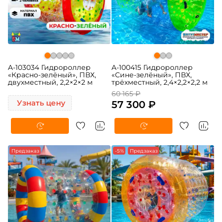
A-103034 Гидророллер
A-100415 Гидророллер
«Красно-зелёный», ПВХ,
«Сине-зелёный», ПВХ,
двухместный, 2,2×2×2 м
трёхместный, 2,4×2,2×2,2 м
60 165 ₽
Узнать цену
57 300 ₽
Предзаказ
-5%
Предзаказ