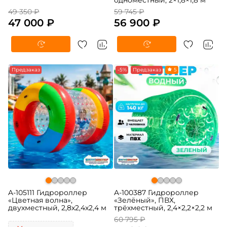
49 350 ₽
59 745 ₽
47 000 ₽
56 900 ₽
Предзаказ
-5%
Предзаказ
5
A-105111 Гидророллер
A-100387 Гидророллер
«Цветная волна»,
«Зелёный», ПВХ,
двухместный, 2,8х2,4х2,4 м
трёхместный, 2,4×2,2×2,2 м
60 795 ₽