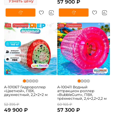
Узнать цену
57 900 ₽
-5%
Предзаказ
5
-5%
Предзаказ
A-101067 Гидророллер
A-100411 Водный
«Цветной», ПВХ,
аттракцион роллер
двухместный, 2,2×2×2 м
«BubbleGum», ПВХ,
трёхместный, 2,4×2,2×2,2 м
52 395 ₽
60 165 ₽
49 900 ₽
57 300 ₽