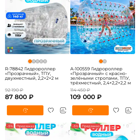
R-78842 Гидророллер
A-100559 Гидророллер
«Прозрачный», ТПУ,
«Прозрачный» с красно-
двухместный, 2,2×2×2 м
зелёными стропами, ТПУ,
трёхместный, 2,4×2,2×2,2 м
92 190 ₽
114 450 ₽
87 800 ₽
109 000 ₽
-5%
Предзаказ
-5%
Предзаказ