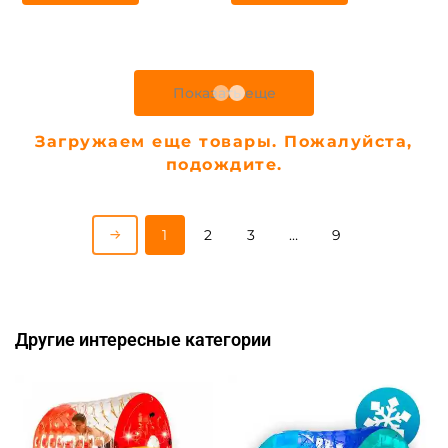
Предзаказ
Предзаказ
A-104317 Водный
A-104316 Гидророллер
аттракцион роллер
аттракцион «Полярная
«Звёздный прибой»,
звезда», двухместный, ТПУ,
двухместный, ТПУ, 2,2×2×2
2,4×2,2×2,2 м
м
Узнать цену
Узнать цену