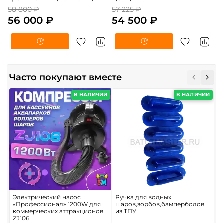
58 800 ₽
57 225 ₽
56 000 ₽
54 500 ₽
Часто покупают вместе
В НАЛИЧИИ
В НАЛИЧИИ
Электрический насос
Ручка для водных
Р
«Профессионал» 1200W для
шаров,зорбов,бамперболов
ш
коммерческих аттракционов
из ТПУ
П
ZJ106
6