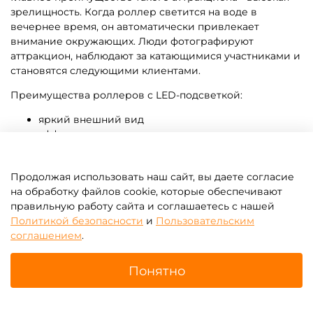
A-101099 Роллер-
A-101088 Гидророллер
аттракцион «Радуга», ПВХ,
«Сочный лимон», ПВХ,
одноместный, 2×1,8×1,8 м
трёхместный, 2,4×2,2×2,2 м
Узнать цену
Узнать цену
Продолжая использовать наш сайт, вы даете согласие
Предзаказ
Предзаказ
на обработку файлов cookie, которые обеспечивают
правильную работу сайта и соглашаетесь с нашей
Политикой безопасности
и
Пользовательским
соглашением
.
Понятно
Главная
Поиск
Корзина
Избранное
Профиль