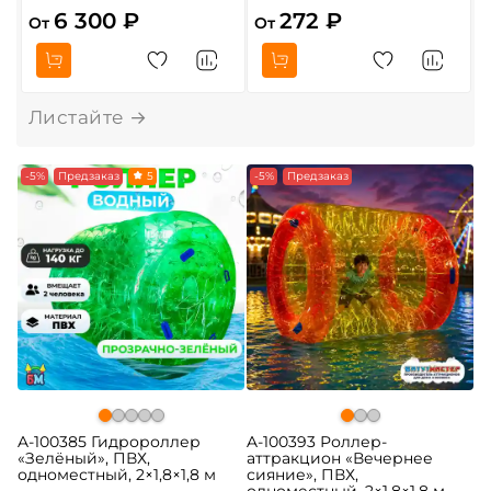
6 300 ₽
272 ₽
От
От
-5%
Предзаказ
5
-5%
Предзаказ
A-100385 Гидророллер
A-100393 Роллер-
«Зелёный», ПВХ,
аттракцион «Вечернее
одноместный, 2×1,8×1,8 м
сияние», ПВХ,
одноместный, 2×1,8×1,8 м