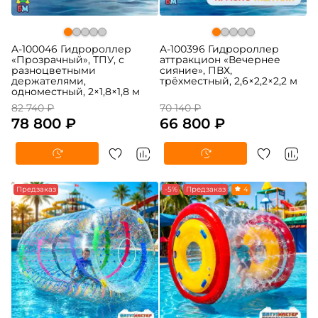
A-100046 Гидророллер
A-100396 Гидророллер
«Прозрачный», ТПУ, с
аттракцион «Вечернее
разноцветными
сияние», ПВХ,
держателями,
трёхместный, 2,6×2,2×2,2 м
одноместный, 2×1,8×1,8 м
82 740 ₽
70 140 ₽
78 800 ₽
66 800 ₽
Предзаказ
-5%
Предзаказ
4