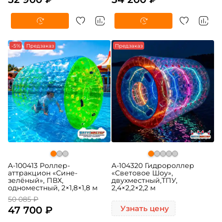
-5%
Предзаказ
Предзаказ
A-100413 Роллер-
A-104320 Гидророллер
аттракцион «Сине-
«Световое Шоу»,
зелёный», ПВХ,
двухместный,ТПУ,
одноместный, 2×1,8×1,8 м
2,4×2,2×2,2 м
50 085 ₽
47 700 ₽
Узнать цену