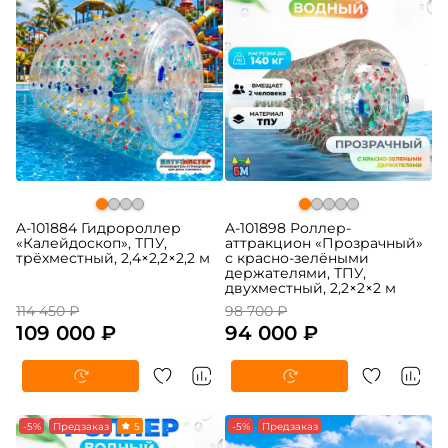
A-101884 Гидророллер
A-101898 Роллер-
«Калейдоскоп», ТПУ,
аттракцион «Прозрачный»
трёхместный, 2,4×2,2×2,2 м
с красно-зелёными
держателями, ТПУ,
двухместный, 2,2×2×2 м
114 450 ₽
98 700 ₽
109 000 ₽
94 000 ₽
-5%
Предзаказ
5
-5%
Предзаказ