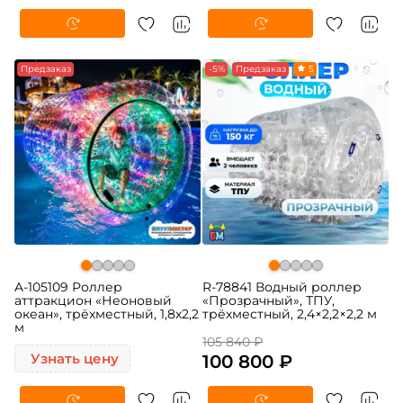
Предзаказ
-5%
Предзаказ
5
A-105109 Роллер
R-78841 Водный роллер
аттракцион «Неоновый
«Прозрачный», ТПУ,
океан», трёхместный, 1,8х2,2
трёхместный, 2,4×2,2×2,2 м
м
105 840 ₽
Узнать цену
100 800 ₽