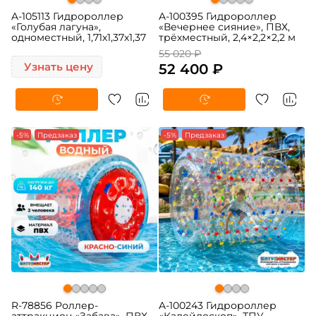
A-105113 Гидророллер
A-100395 Гидророллер
«Голубая лагуна»,
«Вечернее сияние», ПВХ,
одноместный, 1,71х1,37х1,37
трёхместный, 2,4×2,2×2,2 м
55 020 ₽
Узнать цену
52 400 ₽
-5%
Предзаказ
-5%
Предзаказ
R-78856 Роллер-
A-100243 Гидророллер