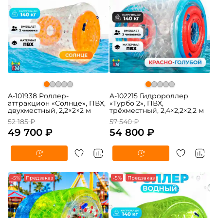
A-101938 Роллер-
A-102215 Гидророллер
аттракцион «Солнце», ПВХ,
«Турбо 2», ПВХ,
двухместный, 2,2×2×2 м
трёхместный, 2,4×2,2×2,2 м
52 185 ₽
57 540 ₽
49 700 ₽
54 800 ₽
-5%
Предзаказ
-5%
Предзаказ