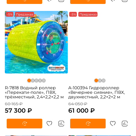
-5%
Предзаказ
-5%
Предзаказ
R-7818 Водный роллер
A-100394 Гидророллер
«Перекати-поле», ПВХ,
«Вечернее сияние», ПВХ,
трёхместный, 2,4×2,2×2,2 м
двухместный, 2,2×2×2 м
60 165 ₽
64 050 ₽
57 300 ₽
61 000 ₽