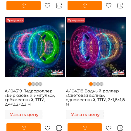
Предзаказ
Предзаказ
A-104319 Гидророллер
A-104318 Водный роллер
«Бирюзовый импульс»,
«Световая волна»,
трёхместный, ТПУ,
одноместный, ТПУ, 2×1,8×1,8
2,4×2,2×2,2 м
м
Узнать цену
Узнать цену