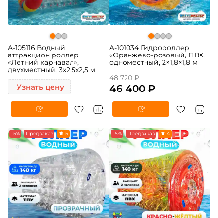
A-105116 Водный
A-101034 Гидророллер
аттракцион роллер
«Оранжево-розовый, ПВХ,
«Летний карнавал»,
одноместный, 2×1,8×1,8 м
двухместный, 3х2,5x2,5 м
48 720 ₽
Узнать цену
46 400 ₽
-5%
Предзаказ
5
-5%
Предзаказ
4