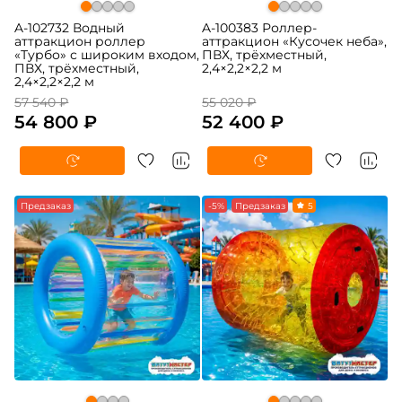
A-102732 Водный
A-100383 Роллер-
аттракцион роллер
аттракцион «Кусочек неба»,
«Турбо» с широким входом,
ПВХ, трёхместный,
ПВХ, трёхместный,
2,4×2,2×2,2 м
2,4×2,2×2,2 м
57 540 ₽
55 020 ₽
54 800 ₽
52 400 ₽
Предзаказ
-5%
Предзаказ
5