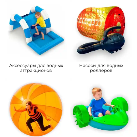
A-104313 Водная труба
A-104312 Гидророллер
аттракцион «Огненный
«Северное сияние»,
цилиндр», трёхместный,
трёхместный, ПВХ,
ПВХ, 2,4×2,2×2,2 м
2,4×2,2×2,2 м
Узнать цену
Узнать цену
Предзаказ
Предзаказ