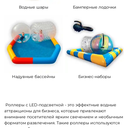
A-104311 Водный
A-101934 Водный цилиндр
аттракцион роллер
аттракцион «Ярко-
«Ночной шторм», ПВХ,
зелёный», ПВХ,
двухместный 2,2×2×2 м
одноместный, 2×1,8×1,8 м
Узнать цену
Узнать цену
Предзаказ
Предзаказ
5