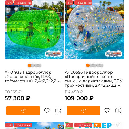
-5%
Предзаказ
-5%
Предзаказ
A-101935 Гидророллер
A-100556 Гидророллер
«Ярко-зелёный», ПВХ,
«Прозрачный» с жёлто-
трёхместный, 2,4×2,2×2,2 м
синими держателями, ТПУ,
трёхместный, 2,4×2,2×2,2 м
60 165 ₽
114 450 ₽
57 300 ₽
109 000 ₽
-5%
Предзаказ
-5%
Предзаказ
5