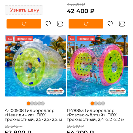
44 520 ₽
Узнать цену
42 400 ₽
-5%
Предзаказ
-5%
Предзаказ
A-100508 Гидророллер
R-78853 Гидророллер
«Невидимка», ПВХ,
«Розово-жёлтый», ПВХ,
трёхместный, 2,5×2,2×2,2 м
трёхместный, 2,4×2,2×2,2 м
55 545 ₽
56 910 ₽
52 900 ₽
54 200 ₽