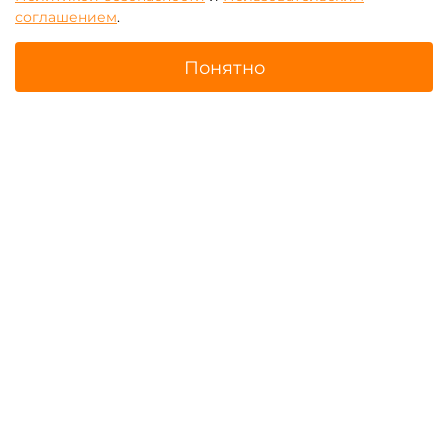
соглашением
.
Понятно
Все водные роллеры,
Летние роллеры
цилиндры
Главная
Поиск
Корзина
Избранное
Профиль
Роллеры с LED-подсветкой
Беличье колесо, беличий
куб