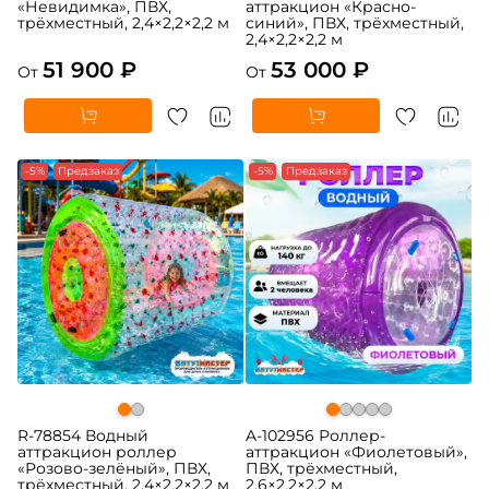
«Невидимка», ПВХ,
аттракцион «Красно-
трёхместный, 2,4×2,2×2,2 м
синий», ПВХ, трёхместный,
2,4×2,2×2,2 м
51 900 ₽
53 000 ₽
От
От
-5%
Предзаказ
-5%
Предзаказ
R-78854 Водный
A-102956 Роллер-
аттракцион роллер
аттракцион «Фиолетовый»,
«Розово-зелёный», ПВХ,
ПВХ, трёхместный,
трёхместный, 2,4×2,2×2,2 м
2,6×2,2×2,2 м