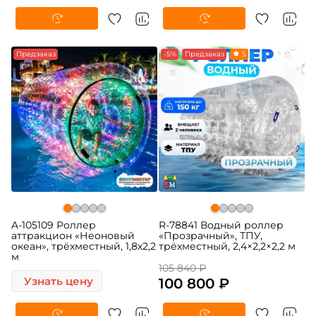
Предзаказ
-5%
Предзаказ
5
A-105109 Роллер
R-78841 Водный роллер
аттракцион «Неоновый
«Прозрачный», ТПУ,
океан», трёхместный, 1,8х2,2
трёхместный, 2,4×2,2×2,2 м
м
105 840 ₽
Узнать цену
100 800 ₽