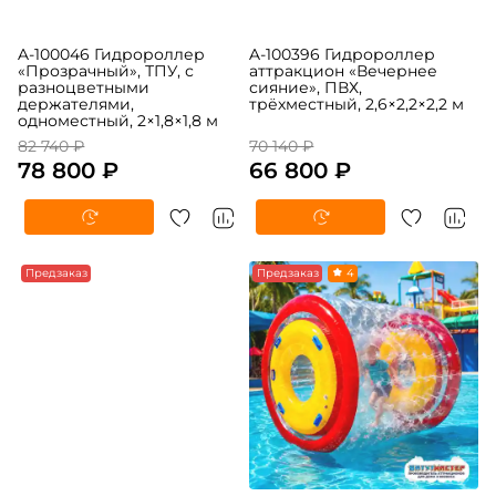
A-100046 Гидророллер
A-100396 Гидророллер
«Прозрачный», ТПУ, с
аттракцион «Вечернее
разноцветными
сияние», ПВХ,
держателями,
трёхместный, 2,6×2,2×2,2 м
одноместный, 2×1,8×1,8 м
82 740 ₽
70 140 ₽
78 800 ₽
66 800 ₽
Предзаказ
Предзаказ
4