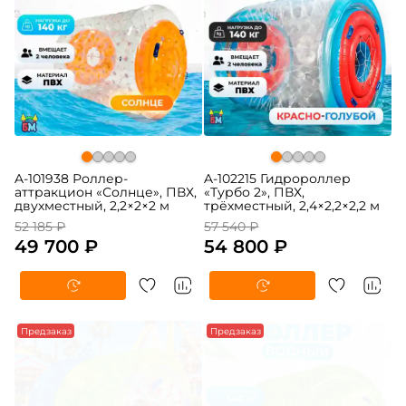
A-101938 Роллер-
A-102215 Гидророллер
аттракцион «Солнце», ПВХ,
«Турбо 2», ПВХ,
двухместный, 2,2×2×2 м
трёхместный, 2,4×2,2×2,2 м
52 185 ₽
57 540 ₽
49 700 ₽
54 800 ₽
Предзаказ
Предзаказ