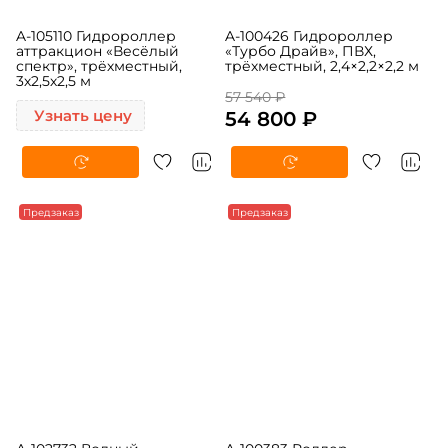
A-105110 Гидророллер
A-100426 Гидророллер
аттракцион «Весёлый
«Турбо Драйв», ПВХ,
спектр», трёхместный,
трёхместный, 2,4×2,2×2,2 м
3х2,5х2,5 м
57 540 ₽
Узнать цену
54 800 ₽
Предзаказ
Предзаказ