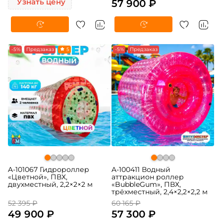
Узнать цену
57 900 ₽
-5%
Предзаказ
5
-5%
Предзаказ
A-101067 Гидророллер
A-100411 Водный
«Цветной», ПВХ,
аттракцион роллер
двухместный, 2,2×2×2 м
«BubbleGum», ПВХ,
трёхместный, 2,4×2,2×2,2 м
52 395 ₽
60 165 ₽
49 900 ₽
57 300 ₽