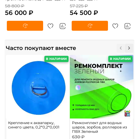
58 800 ₽
57 225 ₽
56 000 ₽
54 500 ₽
Часто покупают вместе
В НАЛИЧИИ
В НАЛИЧИИ
Крепление к аквапарку,
Ремкомплект для водных
К
синего цвета, 0,2*0,2*0,001
шаров, зорбов, роллеров из
б
ПВХ Зеленый
630 ₽