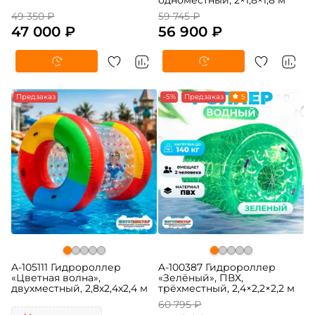
49 350 ₽
59 745 ₽
47 000 ₽
56 900 ₽
Предзаказ
-5%
Предзаказ
5
A-105111 Гидророллер
A-100387 Гидророллер
«Цветная волна»,
«Зелёный», ПВХ,
двухместный, 2,8х2,4х2,4 м
трёхместный, 2,4×2,2×2,2 м
60 795 ₽