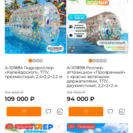
A-101884 Гидророллер
A-101898 Роллер-
«Калейдоскоп», ТПУ,
аттракцион «Прозрачный»
трёхместный, 2,4×2,2×2,2 м
с красно-зелёными
держателями, ТПУ,
двухместный, 2,2×2×2 м
114 450 ₽
98 700 ₽
109 000 ₽
94 000 ₽
-5%
Предзаказ
5
-5%
Предзаказ