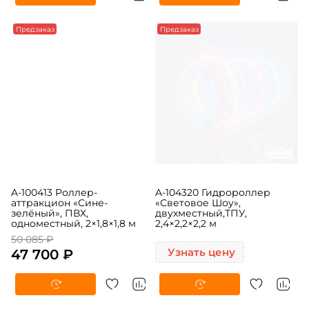
Предзаказ
Предзаказ
A-100413 Роллер-
A-104320 Гидророллер
аттракцион «Сине-
«Световое Шоу»,
зелёный», ПВХ,
двухместный,ТПУ,
одноместный, 2×1,8×1,8 м
2,4×2,2×2,2 м
50 085 ₽
47 700 ₽
Узнать цену