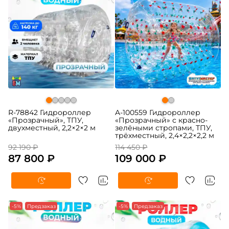
R-78842 Гидророллер
A-100559 Гидророллер
«Прозрачный», ТПУ,
«Прозрачный» с красно-
двухместный, 2,2×2×2 м
зелёными стропами, ТПУ,
трёхместный, 2,4×2,2×2,2 м
92 190 ₽
114 450 ₽
87 800 ₽
109 000 ₽
-5%
Предзаказ
-5%
Предзаказ