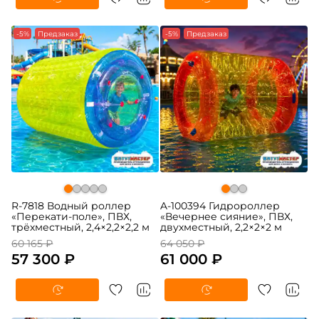
-5%
Предзаказ
-5%
Предзаказ
R-7818 Водный роллер
A-100394 Гидророллер
«Перекати-поле», ПВХ,
«Вечернее сияние», ПВХ,
трёхместный, 2,4×2,2×2,2 м
двухместный, 2,2×2×2 м
60 165 ₽
64 050 ₽
57 300 ₽
61 000 ₽