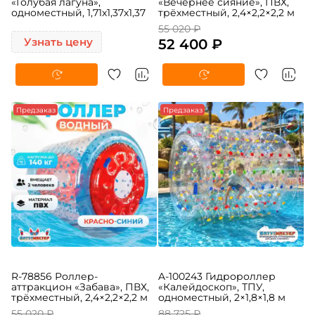
A-105113 Гидророллер
A-100395 Гидророллер
«Голубая лагуна»,
«Вечернее сияние», ПВХ,
одноместный, 1,71х1,37х1,37
трёхместный, 2,4×2,2×2,2 м
55 020 ₽
Узнать цену
52 400 ₽
Предзаказ
Предзаказ
R-78856 Роллер-
A-100243 Гидророллер