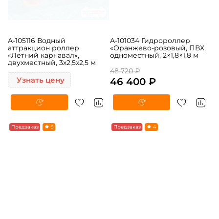
A-105116 Водный
A-101034 Гидророллер
аттракцион роллер
«Оранжево-розовый, ПВХ,
«Летний карнавал»,
одноместный, 2×1,8×1,8 м
двухместный, 3х2,5x2,5 м
48 720 ₽
Узнать цену
46 400 ₽
Предзаказ
5
Предзаказ
4