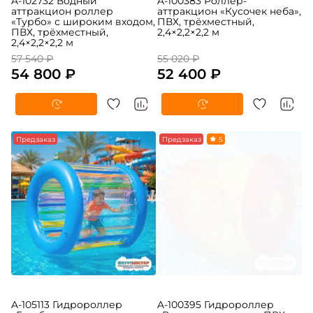
A-102732 Водный
A-100383 Роллер-
аттракцион роллер
аттракцион «Кусочек неба»,
«Турбо» с широким входом,
ПВХ, трёхместный,
ПВХ, трёхместный,
2,4×2,2×2,2 м
2,4×2,2×2,2 м
57 540 ₽
55 020 ₽
54 800 ₽
52 400 ₽
Предзаказ
Предзаказ
5