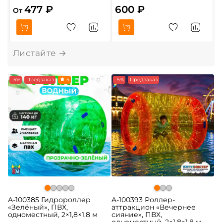
477 ₽
600 ₽
От
О
-5%
Предзаказ
5
-5%
Предзаказ
A-100385 Гидророллер
A-100393 Роллер-
«Зелёный», ПВХ,
аттракцион «Вечернее
одноместный, 2×1,8×1,8 м
сияние», ПВХ,
одноместный, 2×1,8×1,8 м