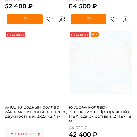
аттракцион «Забава», ПВХ,
«Калейдоскоп», ТПУ,
трёхместный, 2,4×2,2×2,2 м
одноместный, 2×1,8×1,8 м
55 020 ₽
88 725 ₽
52 400 ₽
84 500 ₽
Предзаказ
Предзаказ
4
A-105118 Водный роллер
R-78844 Роллер-
«Аквамариновый всплеск»,
аттракцион «Прозрачный»,
двухместный, 3х2,4x2,4 м
ПВХ, одноместный, 2×1,8×1,8
м