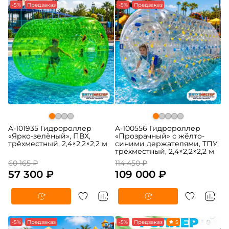
-5%
Предзаказ
-5%
Предзаказ
A-101935 Гидророллер
A-100556 Гидророллер
«Ярко-зелёный», ПВХ,
«Прозрачный» с жёлто-
трёхместный, 2,4×2,2×2,2 м
синими держателями, ТПУ,
трёхместный, 2,4×2,2×2,2 м
60 165 ₽
114 450 ₽
57 300 ₽
109 000 ₽
-5%
Предзаказ
-5%
Предзаказ
5