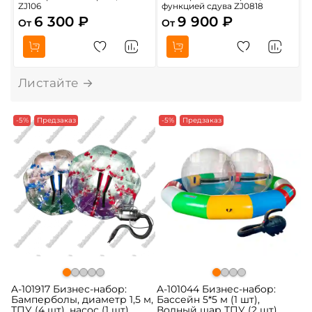
ZJ106
функцией сдува ZJ0818
6 300 ₽
9 900 ₽
От
От
О
-5%
Предзаказ
-5%
Предзаказ
A-101917 Бизнес-набор:
A-101044 Бизнес-набор:
Бамперболы, диаметр 1,5 м,
Бассейн 5*5 м (1 шт),
ТПУ (4 шт), насос (1 шт)
Водный шар ТПУ (2 шт),