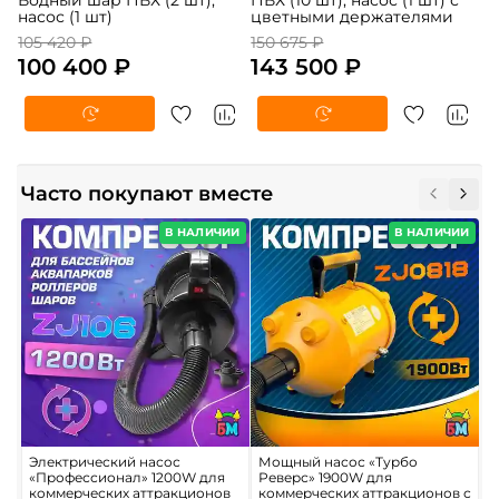
Водный шар ПВХ (2 шт),
ПВХ (10 шт), насос (1 шт) с
насос (1 шт)
цветными держателями
105 420 ₽
150 675 ₽
100 400 ₽
143 500 ₽
Часто покупают вместе
В НАЛИЧИИ
В НАЛИЧИИ
Электрический насос
Мощный насос «Турбо
П
«Профессионал» 1200W для
Реверс» 1900W для
м
коммерческих аттракционов
коммерческих аттракционов с