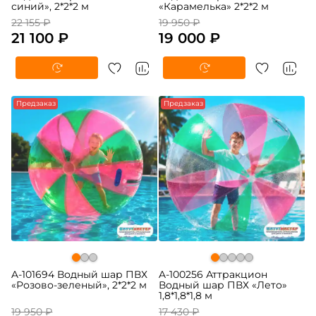
синий», 2*2*2 м
«Карамелька» 2*2*2 м
22 155 ₽
19 950 ₽
21 100 ₽
19 000 ₽
-5%
Предзаказ
-5%
Предзаказ
A-101694 Водный шар ПВХ
A-100256 Аттракцион
«Розово-зеленый», 2*2*2 м
Водный шар ПВХ «Лето»
1,8*1,8*1,8 м
19 950 ₽
17 430 ₽