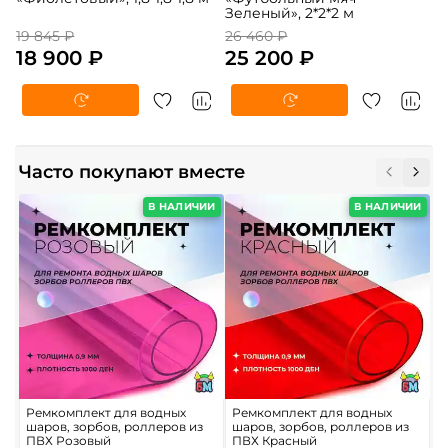
Зеленый», 2*2*2 м
19 845 ₽
26 460 ₽
18 900 ₽
25 200 ₽
Часто покупают вместе
В НАЛИЧИИ
В НАЛИЧИИ
Ремкомплект для водных
Ремкомплект для водных
Р
шаров, зорбов, роллеров из
шаров, зорбов, роллеров из
ш
ПВХ Розовый
ПВХ Красный
и