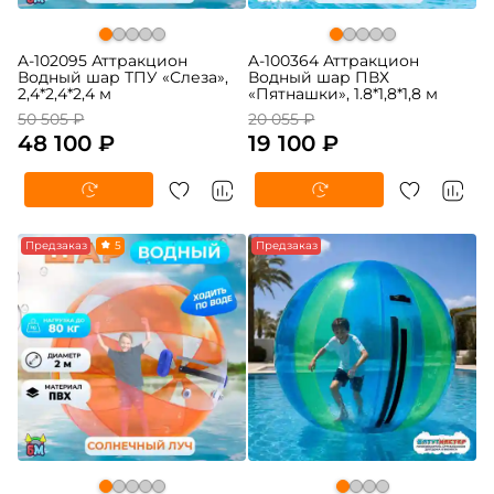
A-102095 Аттракцион
A-100364 Аттракцион
Водный шар ТПУ «Слеза»,
Водный шар ПВХ
2,4*2,4*2,4 м
«Пятнашки», 1.8*1,8*1,8 м
50 505 ₽
20 055 ₽
48 100 ₽
19 100 ₽
-5%
Предзаказ
5
-5%
Предзаказ