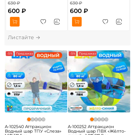
630 ₽
630 ₽
600 ₽
600 ₽
О
-5%
Предзаказ
-5%
Предзаказ
A-102540 Аттракцион
A-100252 Аттракцион
Водный шар ТПУ «Слеза»
Водный шар ПВХ «Жёлто-