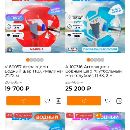
V-80057 Аттракцион
A-100316 Аттракцион
Водный шар ПВХ «Малина»
Водный шар "Футбольный
2*2*2 м
мяч Голубой", ПВХ, 2 м
20 685 ₽
26 460 ₽
19 700 ₽
25 200 ₽
-5%
Предзаказ
-5%
Предзаказ
5