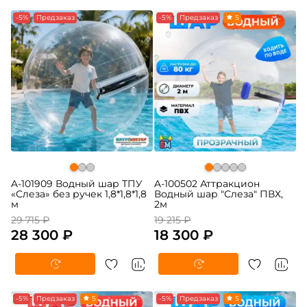
-5%
Предзаказ
-5%
Предзаказ
5
A-101909 Водный шар ТПУ
A-100502 Аттракцион
«Слеза» без ручек 1,8*1,8*1,8
Водный шар "Слеза" ПВХ,
м
2м
29 715 ₽
19 215 ₽
28 300 ₽
18 300 ₽
-5%
Предзаказ
5
-5%
Предзаказ
5