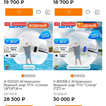
19 700 ₽
18 700 ₽
-5%
Предзаказ
-5%
Предзаказ
5
A-102020 Аттракцион
V-80058-2 Аттракцион
Водный шар ТПУ «Слеза»
Водный шар ТПУ "Слеза"
1,8*1,8*1,8 м
2*2*2 м
29 715 ₽
31 500 ₽
28 300 ₽
30 000 ₽