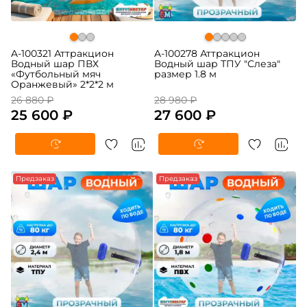
A-100321 Аттракцион
A-100278 Аттракцион
Водный шар ПВХ
Водный шар ТПУ "Слеза"
«Футбольный мяч
размер 1.8 м
Оранжевый» 2*2*2 м
26 880 ₽
28 980 ₽
25 600 ₽
27 600 ₽
-5%
Предзаказ
-5%
Предзаказ