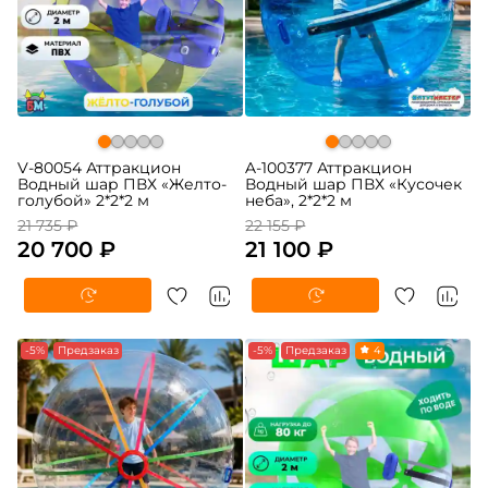
V-80054 Аттракцион
A-100377 Аттракцион
Водный шар ПВХ «Желто-
Водный шар ПВХ «Кусочек
голубой» 2*2*2 м
неба», 2*2*2 м
21 735 ₽
22 155 ₽
20 700 ₽
21 100 ₽
-5%
Предзаказ
-5%
Предзаказ
4