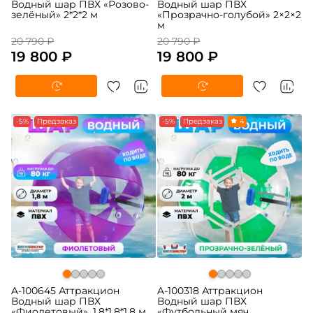
Водный шар ПВХ «Розово-
Водный шар ПВХ
зелёный» 2*2*2 м
«Прозрачно-голубой» 2×2×2
м
20 790 ₽
20 790 ₽
19 800 ₽
19 800 ₽
-5%
Предзаказ
-5%
Предзаказ
4
A-100645 Аттракцион
A-100318 Аттракцион
Водный шар ПВХ
Водный шар ПВХ
«Фиолетовый», 1,8*1,8*1,8 м
«Футбольный мяч