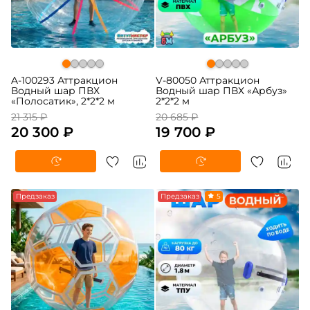
A-100293 Аттракцион
V-80050 Аттракцион
Водный шар ПВХ
Водный шар ПВХ «Арбуз»
«Полосатик», 2*2*2 м
2*2*2 м
21 315 ₽
20 685 ₽
20 300 ₽
19 700 ₽
-5%
Предзаказ
-5%
Предзаказ
5