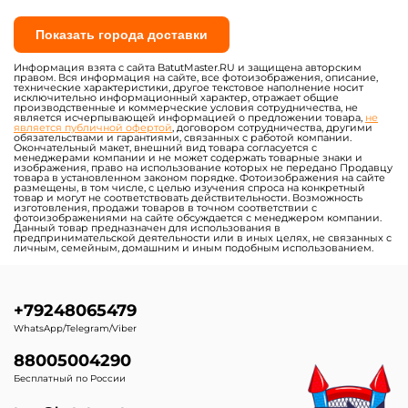
Показать города доставки
Информация взята с сайта BatutMaster.RU и защищена авторским
правом. Вся информация на сайте, все фотоизображения, описание,
технические характеристики, другое текстовое наполнение носит
исключительно информационный характер, отражает общие
производственные и коммерческие условия сотрудничества, не
является исчерпывающей информацией о предложении товара,
не
является публичной офертой
, договором сотрудничества, другими
обязательствами и гарантиями, связанных с работой компании.
Окончательный макет, внешний вид товара согласуется с
менеджерами компании и не может содержать товарные знаки и
изображения, право на использование которых не передано Продавцу
товара в установленном законом порядке. Фотоизображения на сайте
размещены, в том числе, с целью изучения спроса на конкретный
товар и могут не соответствовать действительности. Возможность
изготовления, продажи товаров в точном соответствии с
фотоизображениями на сайте обсуждается с менеджером компании.
Данный товар предназначен для использования в
предпринимательской деятельности или в иных целях, не связанных с
личным, семейным, домашним и иным подобным использованием.
+79248065479
WhatsApp/Telegram/Viber
88005004290
Бесплатный по России