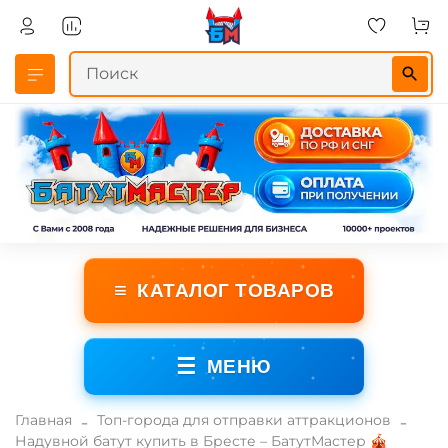
≡
КАТАЛОГ ТОВАРОВ
☰
МЕНЮ
Главная
Топ-города для отправки аттракционов
Надувной батут купить в Бресте – БатутМастер 🎪