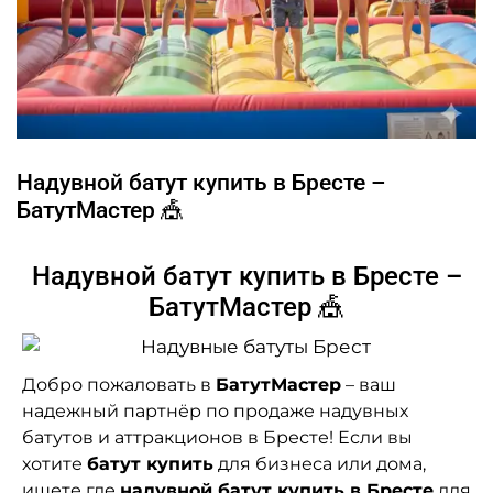
Надувной батут купить в Бресте –
БатутМастер 🎪
Надувной батут купить в Бресте –
БатутМастер 🎪
Добро пожаловать в
БатутМастер
– ваш
надежный партнёр по продаже надувных
батутов и аттракционов в Бресте! Если вы
хотите
батут купить
для бизнеса или дома,
ищете где
надувной батут купить в Бресте
для