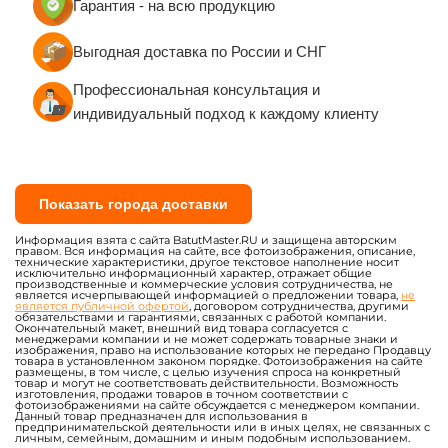
Гарантия - на всю продукцию
Выгодная доставка по России и СНГ
Профессиональная консультация и
индивидуальный подход к каждому клиенту
Показать города доставки
Информация взята с сайта BatutMaster.RU и защищена авторским
правом. Вся информация на сайте, все фотоизображения, описание,
технические характеристики, другое текстовое наполнение носит
исключительно информационный характер, отражает общие
производственные и коммерческие условия сотрудничества, не
является исчерпывающей информацией о предложении товара,
не
является публичной офертой
, договором сотрудничества, другими
обязательствами и гарантиями, связанных с работой компании.
Окончательный макет, внешний вид товара согласуется с
менеджерами компании и не может содержать товарные знаки и
изображения, право на использование которых не передано Продавцу
товара в установленном законом порядке. Фотоизображения на сайте
размещены, в том числе, с целью изучения спроса на конкретный
товар и могут не соответствовать действительности. Возможность
изготовления, продажи товаров в точном соответствии с
фотоизображениями на сайте обсуждается с менеджером компании.
Данный товар предназначен для использования в
предпринимательской деятельности или в иных целях, не связанных с
личным, семейным, домашним и иным подобным использованием.