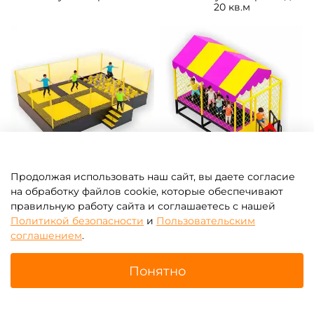
Батутные арены
Мини батутные арены до
20 кв.м
Продолжая использовать наш сайт, вы даете согласие
Большие батутные арены
Батутные арены с горкой
на обработку файлов cookie, которые обеспечивают
более 20 кв. метров
правильную работу сайта и соглашаетесь с нашей
Политикой безопасности
и
Пользовательским
соглашением
.
Понятно
Главная
Поиск
Корзина
Избранное
Профиль