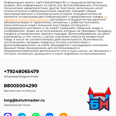
Информация взята с сайта BatutMaster.RU и защищена авторским
правом. Вся информация на сайте, все фотоизображения, описание,
технические характеристики, другое текстовое наполнение носит
исключительно информационный характер, отражает общие
производственные и коммерческие условия сотрудничества, не
является исчерпывающей информацией о предложении товара,
не
является публичной офертой
, договором сотрудничества, другими
обязательствами и гарантиями, связанных с работой компании.
Окончательный макет, внешний вид товара согласуется с
менеджерами компании и не может содержать товарные знаки и
изображения, право на использование которых не передано Продавцу
товара в установленном законом порядке. Фотоизображения на сайте
размещены, в том числе, с целью изучения спроса на конкретный
товар и могут не соответствовать действительности. Возможность
изготовления, продажи товаров в точном соответствии с
фотоизображениями на сайте обсуждается с менеджером компании.
Данный товар предназначен для использования в
предпринимательской деятельности или в иных целях, не связанных с
личным, семейным, домашним и иным подобным использованием.
+79248065479
WhatsApp/Telegram/Viber
88005004290
Бесплатный по России
torg@batutmaster.ru
Электронная почта