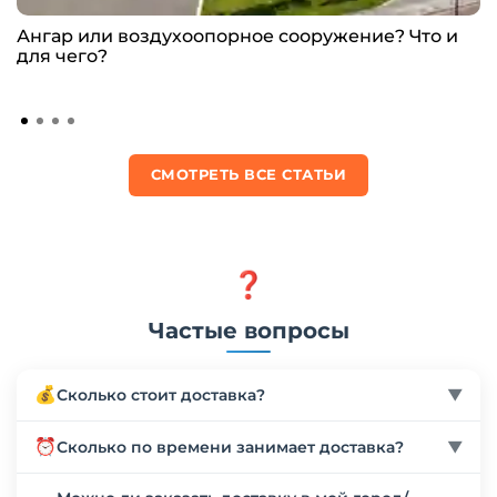
Ангар или воздухоопорное сооружение? Что и
для чего?
СМОТРЕТЬ ВСЕ СТАТЬИ
❓
Частые вопросы
💰
Сколько стоит доставка?
▼
Стоимость доставки рассчитывается индивидуально
⏰
Сколько по времени занимает доставка?
▼
в зависимости от веса, габаритов товара и региона
доставки. Мы работаем с более чем 10 надежными
Сроки доставки зависят от региона и выбранного