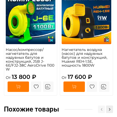
Насос/компрессор/
Нагнетатель воздуха
нагнетатель для
(насос) для надувных
надувных батутов и
батутов и конструкций,
конструкций, JSB J-
Huawei REH-1.5E,
6E/FJ2-38C AeroDrive 1100
мощность 1800W
W
13 800 ₽
17 600 ₽
От
От
Похожие товары