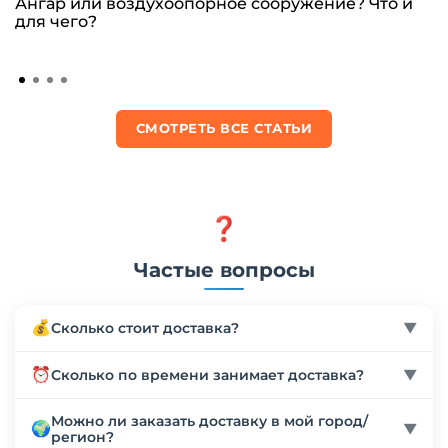
Ангар или воздухоопорное сооружение? Что и
для чего?
СМОТРЕТЬ ВСЕ СТАТЬИ
❓
Частые вопросы
💰
Сколько стоит доставка?
▼
Стоимость доставки рассчитывается индивидуально
⏰
Сколько по времени занимает доставка?
▼
в зависимости от веса, габаритов товара и региона
доставки. Мы работаем с более чем 10 надежными
Сроки доставки зависят от региона и выбранного
Можно ли заказать доставку в мой город/
🌍
транспортными компаниями (Деловые линии, СДЭК
▼
способа транспортировки. По России доставка
регион?