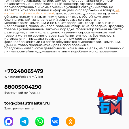
технические характеристики, другое текстовое наполнение носит
исключительно информационный характер, отражает общие
производственные и коммерческие условия сотрудничества, не
является исчерпывающей информацией о предложении товара,
не
является публичной офертой
, договором сотрудничества, другими
обязательствами и гарантиями, связанных с работой компании.
Окончательный макет, внешний вид товара согласуется с
менеджерами компании и не может содержать товарные знаки и
изображения, право на использование которых не передано Продавцу
товара в установленном законом порядке. Фотоизображения на сайте
размещены, в том числе, с целью изучения спроса на конкретный
товар и могут не соответствовать действительности. Возможность
изготовления, продажи товаров в точном соответствии с
фотоизображениями на сайте обсуждается с менеджером компании.
Данный товар предназначен для использования в
предпринимательской деятельности или в иных целях, не связанных с
личным, семейным, домашним и иным подобным использованием.
+79248065479
WhatsApp/Telegram/Viber
88005004290
Бесплатный по России
torg@batutmaster.ru
Электронная почта