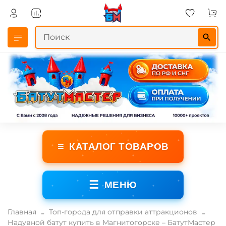
≡
КАТАЛОГ ТОВАРОВ
☰
МЕНЮ
Главная
Топ-города для отправки аттракционов
Надувной батут купить в Магнитогорске – БатутМастер