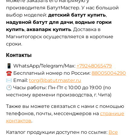
можете заказать его напрямую у
производителя БатутМастер. У нас большой
выбор моделей:
детский батут купить
,
надувной батут для дачи
,
водные горки
купить
,
аквапарк купить
. Доставка в
Магнитогорск осуществляется в короткие
сроки.
Контакты
📱 WhatsApp/Telegram/Max:
+79248065479
☎️ Бесплатный номер по России:
88005004290
✉️ Email:
torg@batutmaster.ru
🕐 Часы работы: Пн-Пт с 10:00 до 19:00 (по
местному времени производства, г. Чита)
Также вы можете связаться с нами с помощью
телефонов, почты, мессенджеров на
странице
контактов
.
Каталог продукции доступен по ссылке:
Все