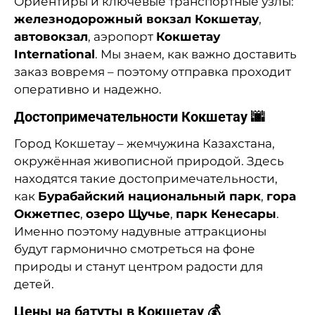
Ориентиры и ключевые транспортные узлы:
железнодорожный вокзал Кокшетау
,
автовокзал
, аэропорт
Кокшетау
International
. Мы знаем, как важно доставить
заказ вовремя – поэтому отправка проходит
оперативно и надежно.
Достопримечательности Кокшетау 🌆
Город Кокшетау – жемчужина Казахстана,
окружённая живописной природой. Здесь
находятся такие достопримечательности,
как
Бурабайский национальный парк
,
гора
Окжетпес
,
озеро Щучье
,
парк Кенесары
.
Именно поэтому надувные аттракционы
будут гармонично смотреться на фоне
природы и станут центром радости для
детей.
Цены на батуты в Кокшетау 💰