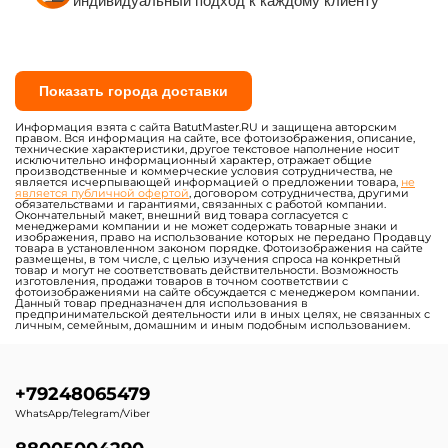
индивидуальный подход к каждому клиенту
Показать города доставки
Информация взята с сайта BatutMaster.RU и защищена авторским
правом. Вся информация на сайте, все фотоизображения, описание,
технические характеристики, другое текстовое наполнение носит
исключительно информационный характер, отражает общие
производственные и коммерческие условия сотрудничества, не
является исчерпывающей информацией о предложении товара,
не
является публичной офертой
, договором сотрудничества, другими
обязательствами и гарантиями, связанных с работой компании.
Окончательный макет, внешний вид товара согласуется с
менеджерами компании и не может содержать товарные знаки и
изображения, право на использование которых не передано Продавцу
товара в установленном законом порядке. Фотоизображения на сайте
размещены, в том числе, с целью изучения спроса на конкретный
товар и могут не соответствовать действительности. Возможность
изготовления, продажи товаров в точном соответствии с
фотоизображениями на сайте обсуждается с менеджером компании.
Данный товар предназначен для использования в
предпринимательской деятельности или в иных целях, не связанных с
личным, семейным, домашним и иным подобным использованием.
+79248065479
WhatsApp/Telegram/Viber