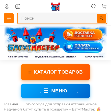
≡
КАТАЛОГ ТОВАРОВ
☰
МЕНЮ
Главная
Топ-города для отправки аттракционов
Надувной батут купить в Кокшетау – БатутМастер 🎉