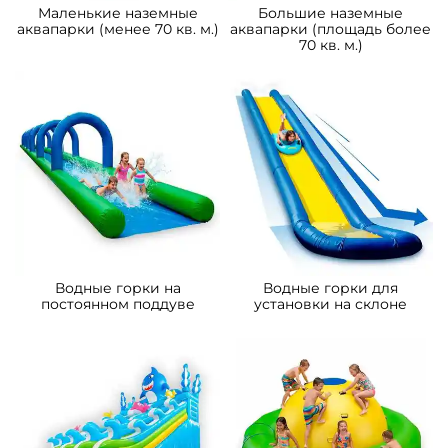
A-101912 Наземный
A-100915 Надувная прямая
аквапарк с бассейном
водная горка для вышки
«Аквасфера», 20×17×7 м
(опоры) «Стрела» с двумя
ступенями 12*2,5*5 м
1 538 400 ₽
274 300 ₽
От
От
Предзаказ
Предзаказ
A-102098 Надувная водная
A-101936 Надувная
горка с бассейном
герметичная водная горка
«Аквамонстро мини» 4*4*4
с бассейном «Лава» 12х4х5