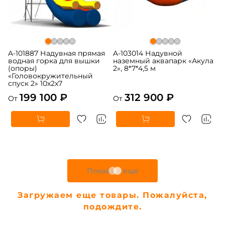
A-101887 Надувная прямая
A-103014 Надувной
водная горка для вышки
наземный аквапарк «Акула
(опоры)
2», 8*7*4,5 м
«Головокружительный
спуск 2» 10х2х7
199 100 ₽
312 900 ₽
От
От
Предзаказ
Предзаказ