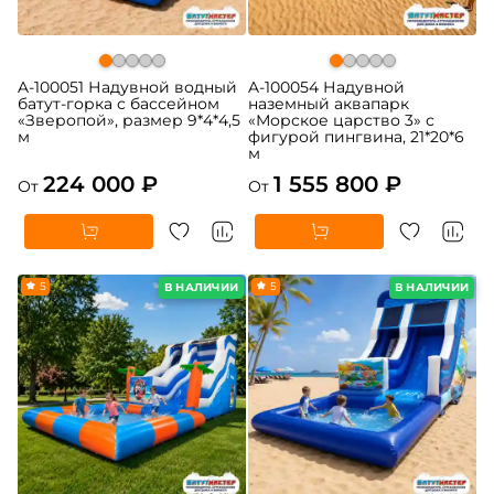
A-100051 Надувной водный
A-100054 Надувной
батут-горка с бассейном
наземный аквапарк
«Зверопой», размер 9*4*4,5
«Морское царство 3» с
м
фигурой пингвина, 21*20*6
м
224 000 ₽
1 555 800 ₽
От
От
5
5
В НАЛИЧИИ
В НАЛИЧИИ