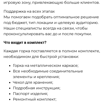
A-104486 Высокая водная
A-104484 Надувная водная
горка «Фруктовый
горка «Кракен», 8,9×8,2×7 м
Экстрим», 9×3,3×5,4 м
Узнать цену
Узнать цену
Предзаказ
Предзаказ