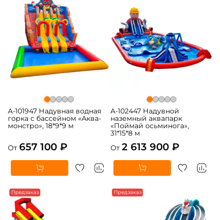
A-101947 Надувная водная
A-102447 Надувной
горка с бассейном «Аква-
наземный аквапарк
монстро», 18*9*9 м
«Поймай осьминога»,
31*15*8 м
657 100 ₽
2 613 900 ₽
От
От
Предзаказ
Предзаказ