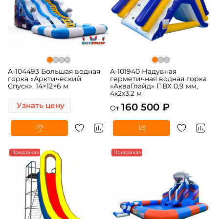
A-104493 Большая водная
A-101940 Надувная
горка «Арктический
герметичная водная горка
Спуск», 14×12×6 м
«АкваГлайд» ПВХ 0,9 мм,
4х2х3.2 м
Узнать цену
160 500 ₽
От
Предзаказ
Предзаказ