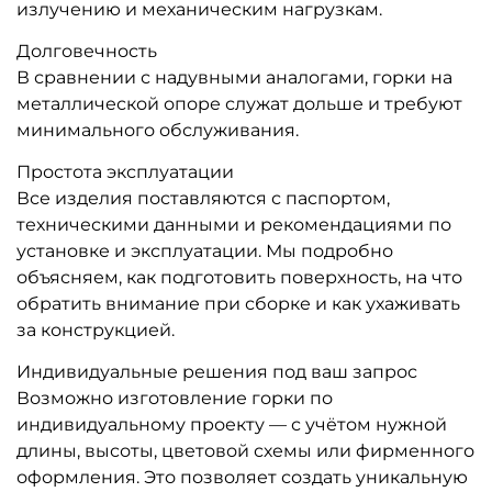
A-104488 Взрослая водная
A-104487 Надувная горка с
горка «Зубастый Спуск»,
бассейнами «Тропик Party»,
10×5,5×6,7 м
9×4×6 м
Узнать цену
Узнать цену
Предзаказ
Предзаказ