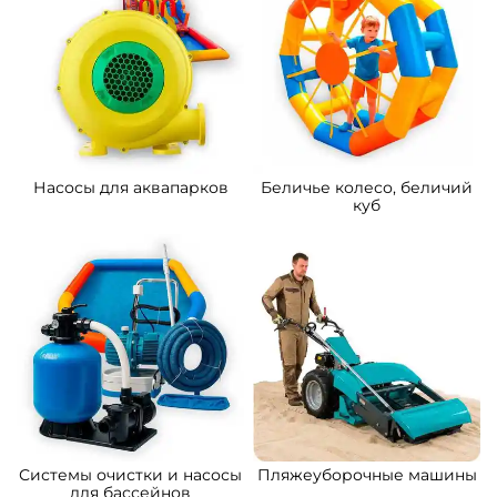
Узнать цену
398 700 ₽
От
Предзаказ
Предзаказ
A-102011 Надувная водная
A-102538 Надувной бассейн
горка с бассейном
«Поймай осьминога» с
«Дельфины» 15*6*8 м
водными модулями,
25*15*3,5 м
497 500 ₽
2 179 800 ₽
От
От