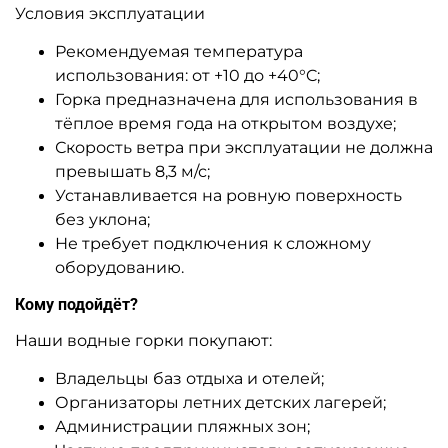
A-104365 Детская водная
A-104364 Аквапарк
горка «Океанская
большой «Пчёлкины
Экспедиция», 35×26×6 м
забавы», 30×24×8 м
Узнать цену
Узнать цену
Показать еще
1
2
3
…
14