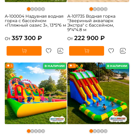
A-100004 Надувная водная
A-101735 Водная горка
горка с бассейном
"Звериный аквапарк
«Пляжный оазис 3», 13*5*6 м
Экстра" с бассейном,
9*4*4.8 м
357 300 ₽
222 900 ₽
От
От
5
5
В НАЛИЧИИ
В НАЛИЧИИ