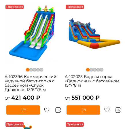
Предзаказ
Предзаказ
A-102396 Коммерческий
A-102025 Водная горка
надувной батут-горка с
«Дельфины» с бассейном
бассейном «Спуск
15*7*8 м
Дракона», 13*6*7,5 м
421 400 ₽
551 000 ₽
От
От
Предзаказ
Предзаказ