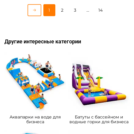
A-103373 Надувной
A-102568 Надувная водная
наземный аквапарк
горка “Стрела” 8*3,7*5,5 м
«Тропический рай», 20*15*8
м
1 742 600 ₽
271 700 ₽
От
От
Предзаказ
Предзаказ