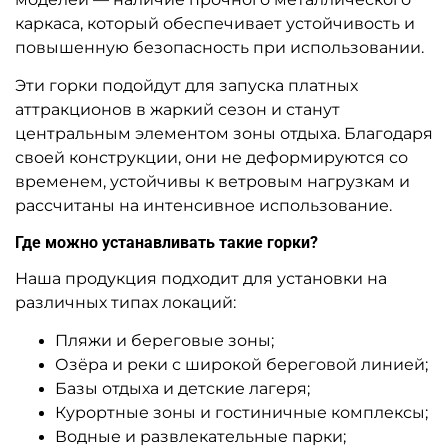
Предзаказ
Предзаказ
A-102805 Надувная водная
A-102010 Наземный
горка «Цыпа на волнах» с
аквапарк с бассейном
бассейном 14×8×7,3 м
«Аквасфера» 20*17*7 м
475 500 ₽
1 553 800 ₽
От
От
Предзаказ
Предзаказ