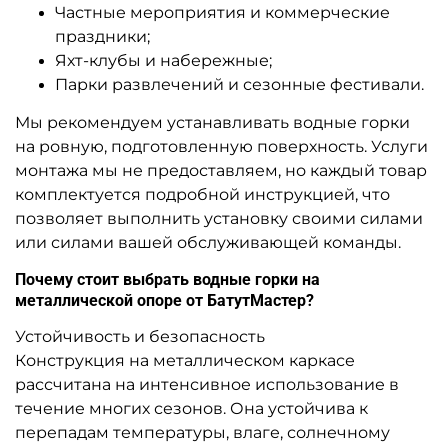
A-102086 Надувная водная
A-104489 Надувной
горка с бассейном
бассейн с горкой
«Бельчонок», 12*6,5*4,5 м
«Полярный Мир», 10×10×6 м
307 200 ₽
Узнать цену
От
Предзаказ
Предзаказ