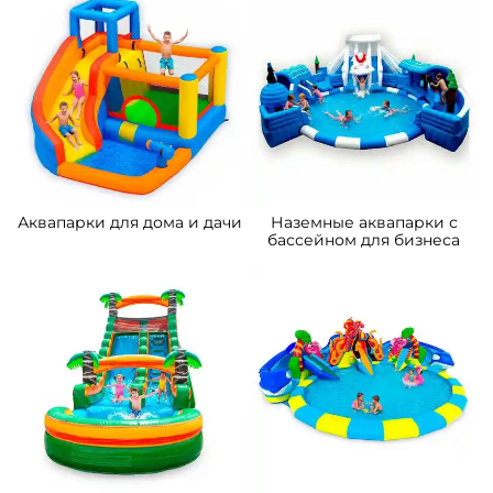
VN-970365 Коммерческий
A-104492 Водный батут
надувной водный батут с
«Тайна Морей», 14,5×10×7 м
бассейном «Домик у моря»
10*7*5 м
423 500 ₽
Узнать цену
От
Предзаказ
Предзаказ