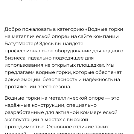
Предзаказ
Предзаказ
A-101885 Водная горка с
A-101683 Наземный
бассейном «Зверопой-2»,
аквапарк «Морское
10×4×4,5 м
царство» 21×20×6 м
227 400 ₽
1 519 000 ₽
От
От