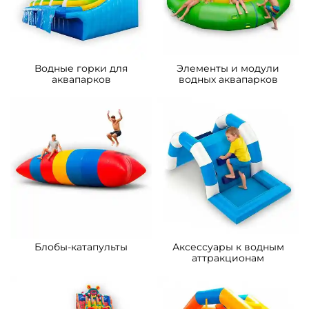
м
м
125 000 ₽
202 900 ₽
От
От
Предзаказ
Предзаказ
A-102808 Надувная водная
A-101911 Водная горка с
горка с бассейном
бассейном «Морская
«Весёлый прибой», 15*8*6,7
волна», 15×5×8 м
м