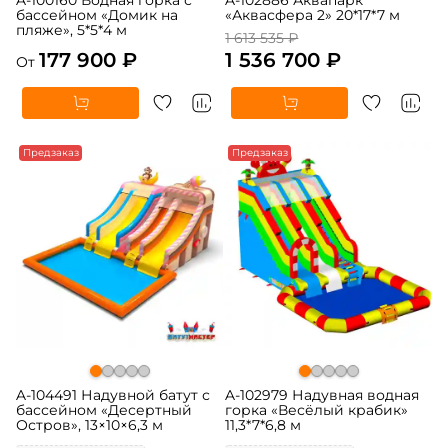
бассейном «Домик на
«Аквасфера 2» 20*17*7 м
пляже», 5*5*4 м
1 613 535 ₽
177 900 ₽
1 536 700 ₽
От
Предзаказ
Предзаказ
A-104491 Надувной батут с
A-102979 Надувная водная
бассейном «Десертный
горка «Весёлый крабик»
Остров», 13×10×6,3 м
11,3*7*6,8 м