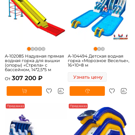
A-102085 Надувная прямая
A-104494 Детская водная
водная горка для вышки
горка «Морозное Веселье»,
(опоры) «Стрела» с
16×10×8 м
бассейном, 14*2,5*5 м
307 200 ₽
Узнать цену
От
Предзаказ
Предзаказ