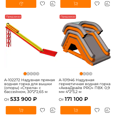
Предзаказ
Предзаказ
A-102272 Надувная прямая
A-101946 Надувная
водная горка для вышки
герметичная водная горка
(опоры) «Стрела» с
«АкваДрайв PRO» ПВХ: 0,9
бассейном, 30*2*2,65 м
мм 4*2*3,2 м
533 900 ₽
171 100 ₽
От
От