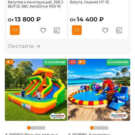
батутов и конструкций, JSB J-
батута, Huawei HT-1E
к
6E/FJ2-38C AeroDrive 1100 W
Z
13 800 ₽
14 400 ₽
От
От
О
5
-5%
5
В НАЛИЧИИ
В НАЛИЧИИ
A-100160 Водная горка с
A-102886 Аквапарк