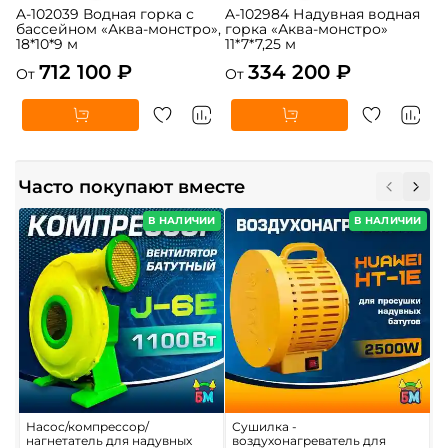
A-102039 Водная горка с
A-102984 Надувная водная
бассейном «Аква-монстро»,
горка «Аква-монстро»
18*10*9 м
11*7*7,25 м
712 100 ₽
334 200 ₽
От
От
Часто покупают вместе
В НАЛИЧИИ
В НАЛИЧИИ
Насос/компрессор/
Сушилка -
Э
нагнетатель для надувных
воздухонагреватель для
«