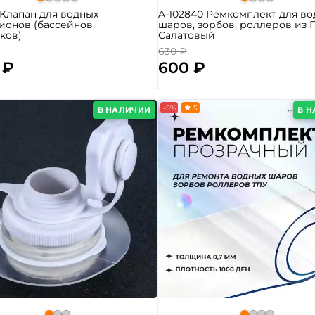
2 Клапан для водных
A-102840 Ремкомплект для в
ионов (бассейнов,
шаров, зорбов, роллеров из 
ков)
Салатовый
630 ₽
 ₽
600 ₽
-5%
5
В НАЛИЧИИ
В 