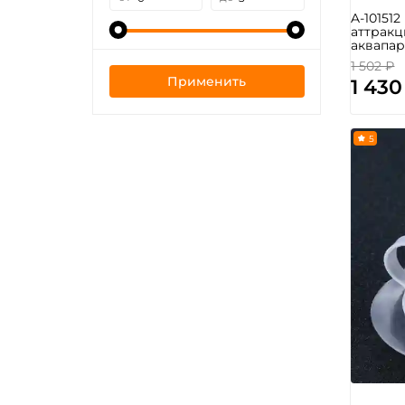
A-10151
аттракц
аквапар
1 502 ₽
Применить
1 430
5