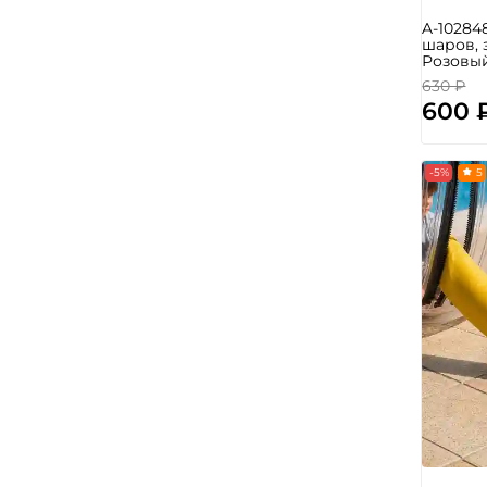
A-10284
шаров, 
Розовы
630 ₽
600 
-5%
5