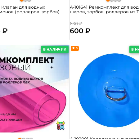
5 Клапан для водных
A-101641 Ремкомплект для во
ионов (роллеров, зорбов)
шаров, зорбов, роллеров из 
630 ₽
5 ₽
600 ₽
5
В НАЛИЧИИ
В 