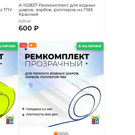
A-102837 Ремкомплект для водных
з ТПУ
шаров, зорбов, роллеров из ПВХ
Красный
630 ₽
600 ₽
-5%
5
НАЛИЧИИ
В НАЛИЧИИ