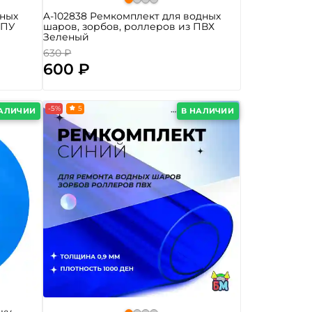
дных
A-102838 Ремкомплект для водных
ТПУ
шаров, зорбов, роллеров из ПВХ
Зеленый
630 ₽
600 ₽
-5%
5
НАЛИЧИИ
В НАЛИЧИИ