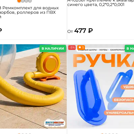
A-102081 Крепление к аквапар
синего цвета, 0,2*0,2*0,001
8 Ремкомплект для водных
зорбов, роллеров из ПВХ
й
₽
477 ₽
От
-5%
5
В НАЛИЧИИ
В 