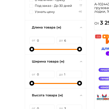
A-10244
17
Под заказ - До 30 дней
грузова
лодки, 
46
Узнать цену
3 2
От
Длина товара (м)
-5%
5
от
до
Ширина товара (м)
от
до
Высота товара (м)
от
до