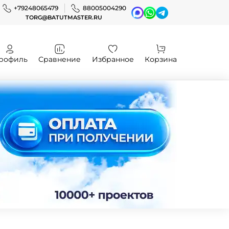
+79248065479
88005004290
TORG@BATUTMASTER.RU
рофиль
Сравнение
Избранное
Корзина