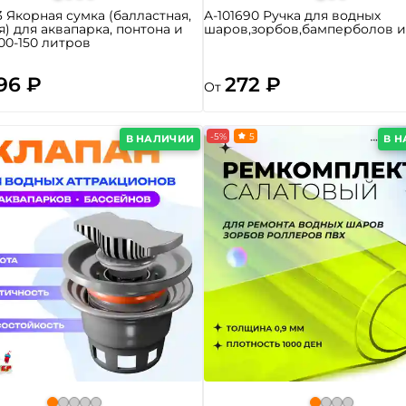
3 Якорная сумка (балластная,
A-101690 Ручка для водных
я) для аквапарка, понтона и
шаров,зорбов,бамперболов и
100-150 литров
96 ₽
272 ₽
От
-5%
5
В НАЛИЧИИ
В 