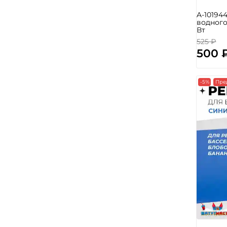
A-10194
водного
Вт
525 ₽
500 
-5%
Пре