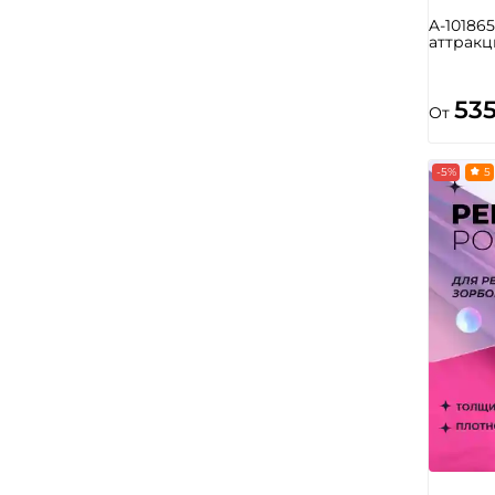
A-10186
аттракц
53
От
-5%
5