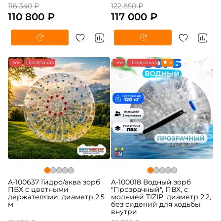
116 340 ₽
122 850 ₽
110 800 ₽
117 000 ₽
-5%
Предзаказ
-5%
Предзаказ
5
A-100637 Гидро/аква зорб
A-100018 Водный зорб
ПВХ с цветными
"Прозрачный", ПВХ, с
держателями, диаметр 2.5
молнией TIZIP, диаметр 2.2,
м
без сидений для ходьбы
внутри