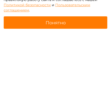
Политикой безопасности
и
Пользовательским
соглашением
.
Понятно
Светящиеся зорбы
Стены останова
Главная
Поиск
Корзина
Избранное
Профиль
Горка для зорба
Водные шары