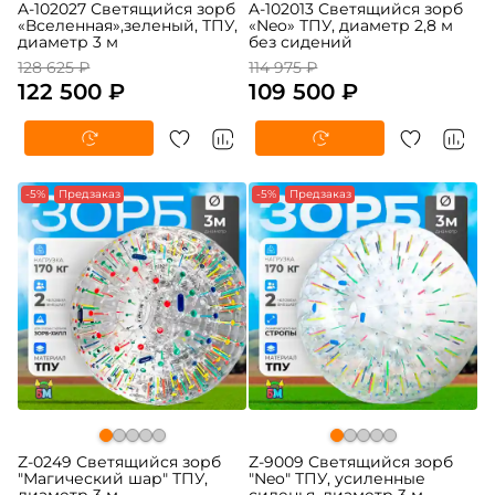
A-102027 Светящийся зорб
A-102013 Светящийся зорб
«Вселенная»,зеленый, ТПУ,
«Neo» ТПУ, диаметр 2,8 м
диаметр 3 м
без сидений
128 625 ₽
114 975 ₽
122 500 ₽
109 500 ₽
-5%
Предзаказ
-5%
Предзаказ
Z-0249 Светящийся зорб
Z-9009 Светящийся зорб
"Магический шар" ТПУ,
"Neo" ТПУ, усиленные