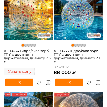
A-100634 Гидро/аква зорб
A-100633 Гидро/аква зорб
ТПУ с цветными
ТПУ с цветными
держателями, диаметр 2.5
держателями, диаметр 2.1
м
м
92 400 ₽
Узнать цену
88 000 ₽
-5%
Предзаказ
Предзаказ