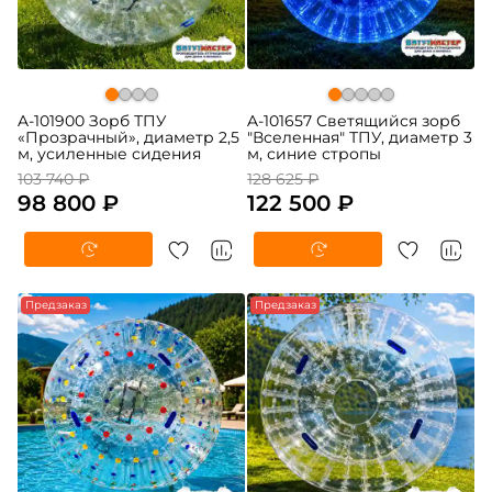
A-101900 Зорб ТПУ
A-101657 Светящийся зорб
«Прозрачный», диаметр 2,5
"Вселенная" ТПУ, диаметр 3
м, усиленные сидения
м, синие стропы
103 740 ₽
128 625 ₽
98 800 ₽
122 500 ₽
-5%
Предзаказ
-5%
Предзаказ