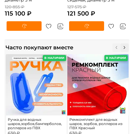
диаметр 3 м
сиденья, диаметр 3 м
120 855 ₽
127 575 ₽
115 100 ₽
121 500 ₽
Часто покупают вместе
В НАЛИЧИИ
В НАЛИЧИИ
Ручка для водных
Ремкомплект для водных
Р
шаров,зорбов,бамперболов,
шаров, зорбов, роллеров из
ш
роллеров из ПВХ
ПВХ Красный
П
630 ₽
630 ₽
6