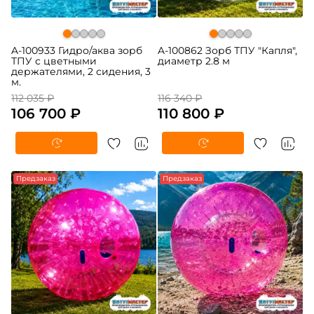
A-100933 Гидро/аква зорб
A-100862 Зорб ТПУ "Капля",
ТПУ с цветными
диаметр 2.8 м
держателями, 2 сидения, 3
м.
112 035 ₽
116 340 ₽
106 700 ₽
110 800 ₽
Предзаказ
Предзаказ