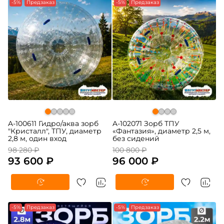
-5%
Предзаказ
-5%
Предзаказ
A-100611 Гидро/аква зорб
A-102071 Зорб ТПУ
"Кристалл", ТПУ, диаметр
«Фантазия», диаметр 2,5 м,
2,8 м, один вход
без сидений
98 280 ₽
100 800 ₽
93 600 ₽
96 000 ₽
-5%
Предзаказ
-5%
Предзаказ