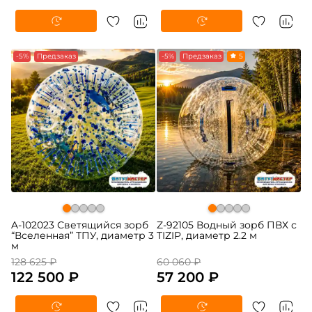
-5%
Предзаказ
-5%
Предзаказ
5
A-102023 Светящийся зорб
Z-92105 Водный зорб ПВХ с
“Вселенная” ТПУ, диаметр 3
TIZIP, диаметр 2.2 м
м
128 625 ₽
60 060 ₽
122 500 ₽
57 200 ₽