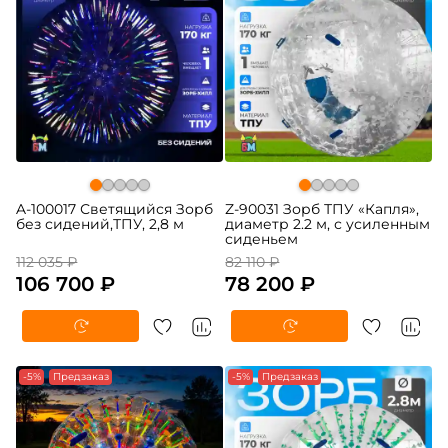
A-100017 Светящийся Зорб
Z-90031 Зорб ТПУ «Капля»,
без сидений,ТПУ, 2,8 м
диаметр 2.2 м, с усиленным
сиденьем
112 035 ₽
82 110 ₽
106 700 ₽
78 200 ₽
-5%
Предзаказ
-5%
Предзаказ