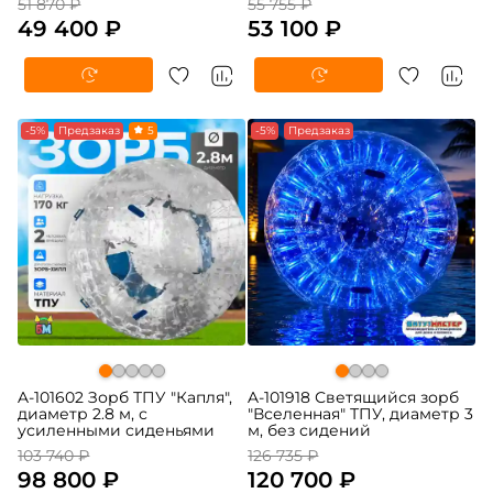
51 870 ₽
55 755 ₽
49 400 ₽
53 100 ₽
-5%
Предзаказ
5
-5%
Предзаказ
A-101602 Зорб ТПУ "Капля",
A-101918 Светящийся зорб
диаметр 2.8 м, с
"Вселенная" ТПУ, диаметр 3
усиленными сиденьями
м, без сидений
103 740 ₽
126 735 ₽
98 800 ₽
120 700 ₽