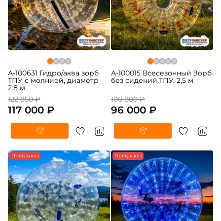
A-100631 Гидро/аква зорб
A-100015 Всесезонный Зорб
ТПУ с молнией, диаметр
без сидений,ТПУ, 2,5 м
2.8 м
122 850 ₽
100 800 ₽
117 000 ₽
96 000 ₽
-5%
Предзаказ
-5%
Предзаказ