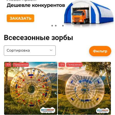
Всесезонные зорбы
Фильтр
-5%
Предзаказ
-5%
Предзаказ