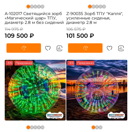
A-102017 Светящийся зорб
Z-90035 Зорб ТПУ "Капля",
«Магический шар» ТПУ,
усиленные сиденья,
диаметр 2.8 м без сидений
диаметр 2.8 м
114 975 ₽
106 575 ₽
109 500 ₽
101 500 ₽
-5%
Предзаказ
-5%
Предзаказ