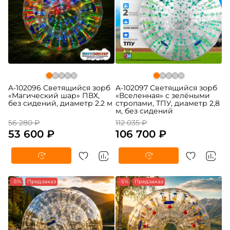
A-102096 Светящийся зорб
A-102097 Светящийся зорб
«Магический шар» ПВХ,
«Вселенная» с зелёными
без сидений, диаметр 2.2 м
стропами, ТПУ, диаметр 2,8
м, без сидений
56 280 ₽
112 035 ₽
53 600 ₽
106 700 ₽
-5%
Предзаказ
-5%
Предзаказ