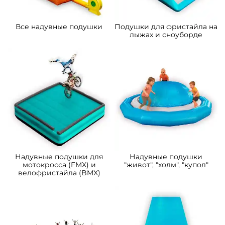
B-15230 Надувная подушка
B-15223 Надувная подушка
для установки в грунт
для установки в грунт
«Зелёная долина», 7×7×2 м
«Мягкая гора», 11×9×2 м
241 500 ₽
230 000 ₽
Узнать цену
Предзаказ
Предзаказ