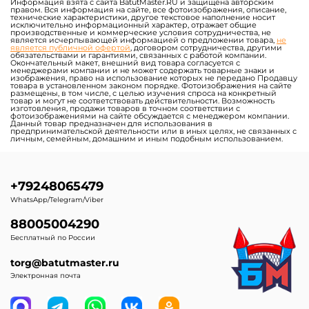
организация активных игровых зон;
детские и семейные парки;
общественные пространства и зоны отдыха;
курорты, базы отдыха, кемпинги;
школьные и дошкольные территории (при
соблюдении требований безопасности).
2. Принцип работы
Подушка удерживает форму за счёт постоянной подачи
воздуха от воздуходувки (насоса).
При прыжках пользователей воздух
перераспределяется внутри изделия, создавая
амортизирующий эффект.
Работа изделия возможна только при включённой
системе нагнетания воздуха.
3. Конструкция и материалы
• основное полотно — армированный ПВХ повышенной
прочности;
• толщина материала — обычно 0,9 мм (может
варьироваться по заказу);