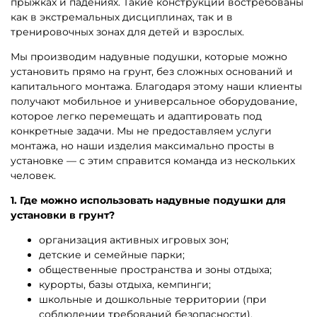
A-100819 Надувная подушка
B-14591 Надувная подушка
для установки в грунт
для установки в грунт
«Красная Птица», 7×7×2 м
«Красная Птица», 8×8×2 м
290 955 ₽
Узнать цену
277 100 ₽
1
2
Другие интересные категории