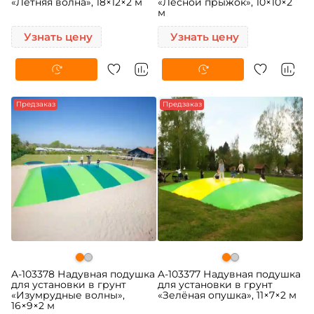
«Летняя волна», 18×12×2 м
«Лесной прыжок», 10×10×2
м
Узнать цену
Узнать цену
Предзаказ
Предзаказ
A-103378 Надувная подушка
A-103377 Надувная подушка
для установки в грунт
для установки в грунт
«Изумрудные волны»,
«Зелёная опушка», 11×7×2 м
16×9×2 м