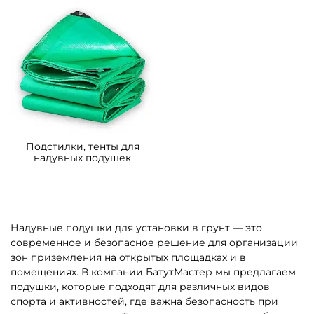
B-15215 Надувная подушка
B-15214 Надувная подушка
для установки в грунт
для установки в грунт
«Пляжное настроение»,
«Зелёная долина», 12×8×2,5
10×10×2 м
м
Узнать цену
Узнать цену
Предзаказ
Предзаказ