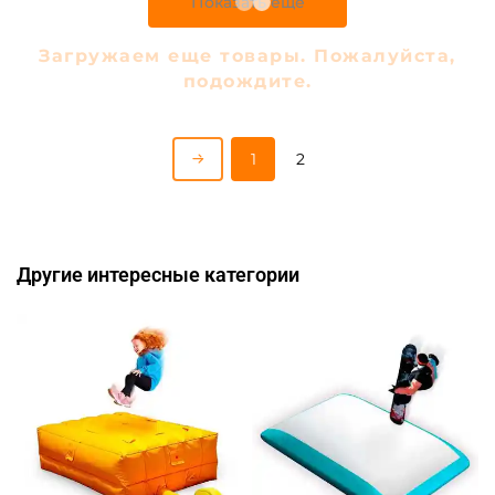
B-15232 Надувная подушка
B-15231 Надувная подушка
для установки в грунт
для установки в грунт
«Пляжное настроение»,
«Пляжное настроение»,
8×8×2 м
8×6×2 м
300 510 ₽
269 745 ₽
286 200 ₽
256 900 ₽
Предзаказ
Предзаказ