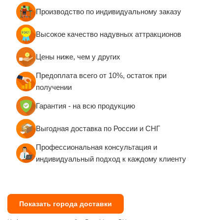
современное и безопасное решение для организации
зон приземления на открытых площадках и в
помещениях. В компании БатутМастер мы предлагаем
подушки, которые подходят для различных видов
спорта и активностей, где важна безопасность при
прыжках и падениях. Такие конструкции востребованы
как в экстремальных дисциплинах, так и в
тренировочных зонах для детей и взрослых.
Мы производим надувные подушки, которые можно
установить прямо на грунт, без сложных оснований и
капитального монтажа. Благодаря этому наши клиенты
получают мобильное и универсальное оборудование,
которое легко перемещать и адаптировать под
конкретные задачи. Мы не предоставляем услуги
монтажа, но наши изделия максимально просты в
установке — с этим справится команда из нескольких
человек.
1. Где можно использовать надувные подушки для
установки в грунт?