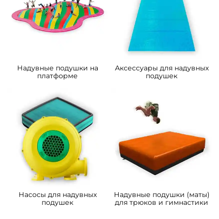
B-15220 Надувная подушка
B-15218 Надувная подушка
для установки в грунт
для установки в грунт
«Зелёная долина», 20×10×2,5
«Мягкая гора», 10×5×2 м
м
226 590 ₽
Узнать цену
215 800 ₽
Предзаказ
Предзаказ