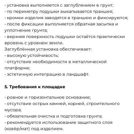
велофристайла (BMX)
Надувные подушки на
Аксессуары для надувных
платформе
подушек