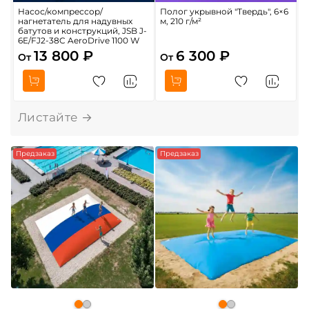
Насос/компрессор/
Полог укрывной "Твердь", 6×6
Р
нагнетатель для надувных
м, 210 г/м²
б
батутов и конструкций, JSB J-
6
6E/FJ2-38C AeroDrive 1100 W
13 800 ₽
6 300 ₽
От
От
Предзаказ
Предзаказ