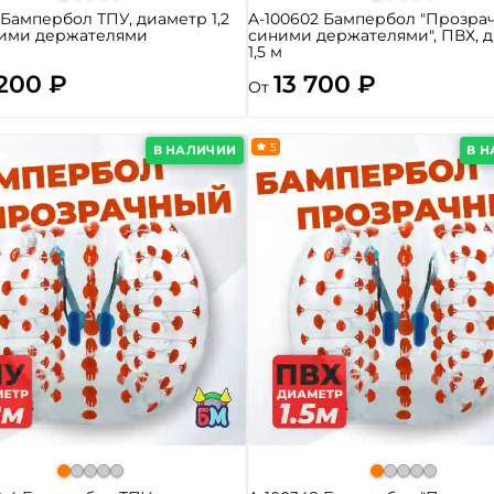
9 Бампербол ТПУ, диаметр 1,2
A-100602 Бампербол "Прозра
ними держателями
синими держателями", ПВХ, 
1,5 м
 200 ₽
13 700 ₽
От
5
В НАЛИЧИИ
В 