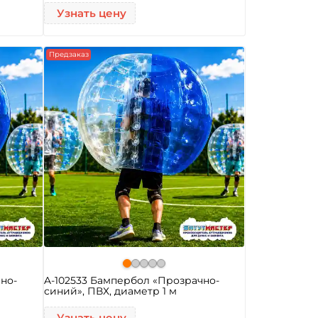
Узнать цену
Предзаказ
но-
A-102533 Бампербол «Прозрачно-
синий», ПВХ, диаметр 1 м
Узнать цену