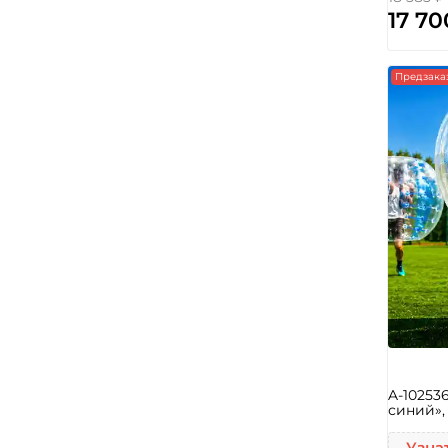
17 70
Предзака
A-10253
синий»,
Узна