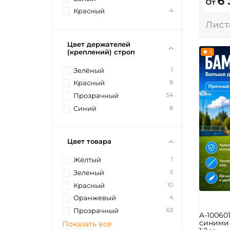
6
От
4
Красный
Цвет держателей
(креплений) строп
5
1
Зелёный
8
Красный
54
Прозрачный
8
Синий
Цвет товара
1
Жёлтый
5
Зеленый
10
Красный
4
Оранжевый
63
Прозрачный
A-10060
синими 
Показать все