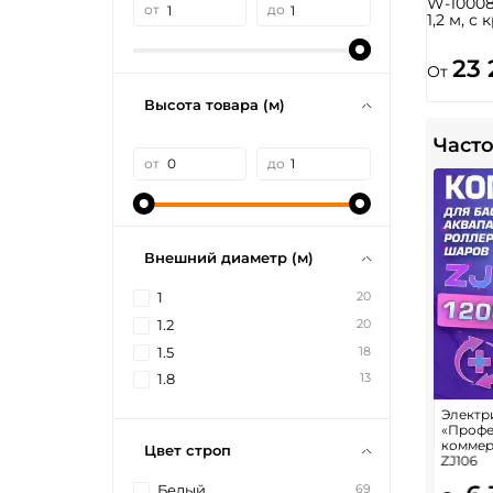
W-10008
от
до
1,2 м, 
23
От
Высота товара (м)
Часто
от
до
Внешний диаметр (м)
20
1
20
1.2
18
1.5
13
1.8
Электр
«Профе
коммер
Цвет строп
ZJ106
69
Белый