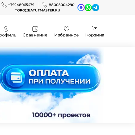
+79248065479
88005004290
TORG@BATUTMASTER.RU
рофиль
Сравнение
Избранное
Корзина