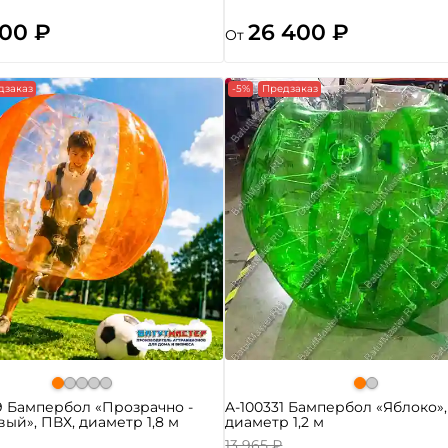
700 ₽
26 400 ₽
От
дзаказ
-5%
Предзаказ
9 Бампербол «Прозрачно -
A-100331 Бампербол «Яблоко»,
ый», ПВХ, диаметр 1,8 м
диаметр 1,2 м
13 965 ₽