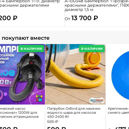
-4 Бампербол ТПУ, диаметр
A-100348 Бампербол "Прозра
с красными держателями
красными держателями", ПВХ
диаметр 1,5 м
 200 ₽
13 700 ₽
От
 покупают вместе
В НАЛИЧИИ
В НАЛИЧИИ
ический насос
Патрубок Oxford для накачки
Крепление 
ссионал» 1200W для
водного шара для насосов
синего цвета
ческих аттракционов
450-2400 Вт
525 ₽