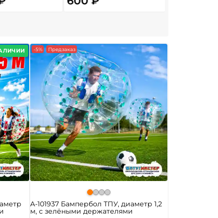
₽
600 ₽
3 296 
От
-5%
Предзаказ
НАЛИЧИИ
иаметр
A-101937 Бампербол ТПУ, диаметр 1,2
ми
м, с зелёными держателями