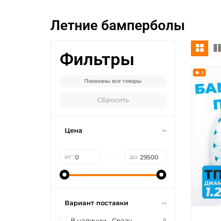
Летние бамперболы
Фильтры
5
Показаны все товары
Сбросить
Цена
—
от
до
Вариант поставки
8
В наличии - Сразу