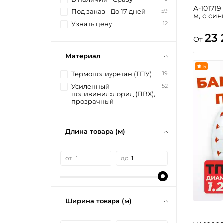
A-10171
59
Под заказ - До 17 дней
м, с си
12
Узнать цену
23
От
Материал
5
19
Термополиуретан (ТПУ)
52
Усиленный
поливинилхлорид (ПВХ),
прозрачный
Длина товара (м)
от
до
Ширина товара (м)