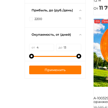
1,2 м
11 
От
Прибыль, до (руб./день)
71
2200
-5%
Пре
Окупаемость, от (дней)
от
до
Применить
A-10032
оранжев
18 585 ₽