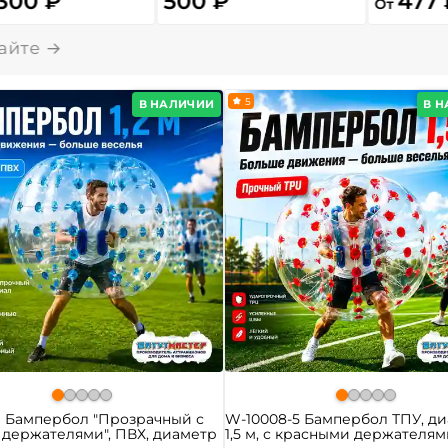
 300 ₽
500 ₽
477 
От
5
В НАЛИЧИИ
В 
1 Бампербол "Прозрачный с
W-10008-5 Бампербол ТПУ, д
держателями", ПВХ, диаметр
1,5 м, с красными держателя