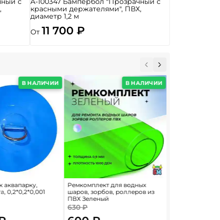
чный с
A-100347 Бампербол "Прозрачный с
,
красными держателями", ПВХ,
диаметр 1,2 м
11 700 ₽
От
В НАЛИЧИИ
В НАЛИЧИИ
к аквапарку,
Ремкомплект для водных
Якорная сумка 
, 0,2*0,2*0,001
шаров, зорбов, роллеров из
грузовая) для а
ПВХ Зеленый
понтона и лодки
литров
630 ₽