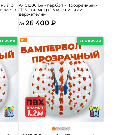
чный с
A-101286 Бампербол «Прозрачный»
диаметр
ТПУ, диаметр 1,5 м, с синими
держателями
26 400 ₽
От
5
НАЛИЧИИ
В НАЛИЧИИ