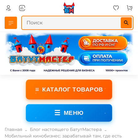
≡
КАТАЛОГ ТОВАРОВ
☰
МЕНЮ
Главная
Блог настоящего БатутМастера
Мобильный кинобизнес: зарабатывай там, где есть