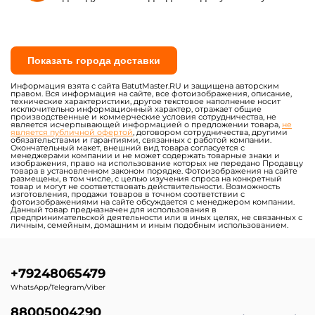
Показать города доставки
Информация взята с сайта BatutMaster.RU и защищена авторским
правом. Вся информация на сайте, все фотоизображения, описание,
технические характеристики, другое текстовое наполнение носит
исключительно информационный характер, отражает общие
производственные и коммерческие условия сотрудничества, не
является исчерпывающей информацией о предложении товара,
не
является публичной офертой
, договором сотрудничества, другими
обязательствами и гарантиями, связанных с работой компании.
Окончательный макет, внешний вид товара согласуется с
менеджерами компании и не может содержать товарные знаки и
изображения, право на использование которых не передано Продавцу
товара в установленном законом порядке. Фотоизображения на сайте
размещены, в том числе, с целью изучения спроса на конкретный
товар и могут не соответствовать действительности. Возможность
изготовления, продажи товаров в точном соответствии с
фотоизображениями на сайте обсуждается с менеджером компании.
Данный товар предназначен для использования в
предпринимательской деятельности или в иных целях, не связанных с
личным, семейным, домашним и иным подобным использованием.
+79248065479
WhatsApp/Telegram/Viber
88005004290