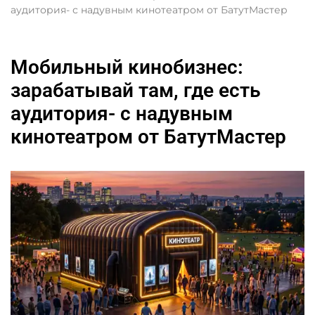
аудитория- с надувным кинотеатром от БатутМастер
Мобильный кинобизнес:
зарабатывай там, где есть
аудитория- с надувным
кинотеатром от БатутМастер