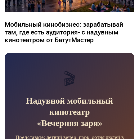
Мобильный кинобизнес: зарабатывай
там, где есть аудитория- с надувным
кинотеатром от БатутМастер
🎬
Надувной мобильный
кинотеатр
«Вечерняя заря»
Представьте: летний вечер, парк, сотня людей в