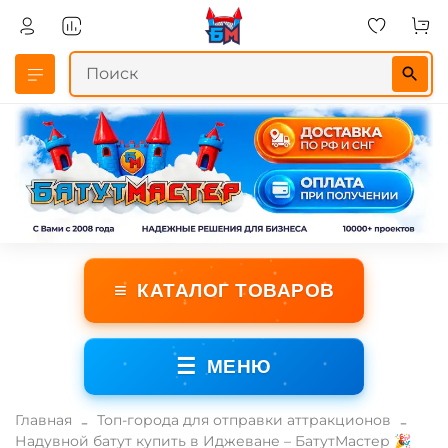
≡
КАТАЛОГ ТОВАРОВ
☰
МЕНЮ
Главная
Топ-города для отправки аттракционов
Надувной батут купить в Иджеване – БатутМастер 🎉