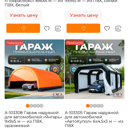
«Покрасбокс» 8х6х4 м — из
9х9х5 м — из ПВХ, синий
ПВХ, белый
Узнать цену
Узнать цену
Предзаказ
Предзаказ
A-103308 Гараж надувной
A-103305 Гараж надувной
для автомобилей «Янтарь»
для автомобилей
9х9х5 м — из ПВХ,
«АвтоКупол» 6х4,5х3 м — из
оранжевый
ПВХ