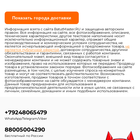
Показать города доставки
Информация взята с сайта BatutMaster.RU и защищена авторским
правом. Вся информация на сайте, все фотоизображения, описание,
технические характеристики, другое текстовое наполнение носит
исключительно информационный характер, отражает общие
производственные и коммерческие условия сотрудничества, не
является исчерпывающей информацией о предложении товара,
не
является публичной офертой
, договором сотрудничества, другими
обязательствами и гарантиями, связанных с работой компании.
Окончательный макет, внешний вид товара согласуется с
менеджерами компании и не может содержать товарные знаки и
изображения, право на использование которых не передано Продавцу
товара в установленном законом порядке. Фотоизображения на сайте
размещены, в том числе, с целью изучения спроса на конкретный
товар и могут не соответствовать действительности. Возможность
изготовления, продажи товаров в точном соответствии с
фотоизображениями на сайте обсуждается с менеджером компании.
Данный товар предназначен для использования в
предпринимательской деятельности или в иных целях, не связанных с
личным, семейным, домашним и иным подобным использованием.
+79248065479
WhatsApp/Telegram/Viber
88005004290
Бесплатный по России