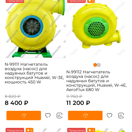
-5%
Предзаказ
-5%
Предзаказ
5
N-99111 Нагнетатель
воздуха (насос) для
N-99112 Нагнетатель
надувных батутов и
воздуха (насос) для
конструкций Huawei, W-3E,
надувных батутов и
мощность 450 W
конструкций, Huawei, W-4E,
AeroFlux 680 W
8 820 ₽
11 760 ₽
8 400 ₽
11 200 ₽
-5%
Предзаказ
5
-5%
Предзаказ
4