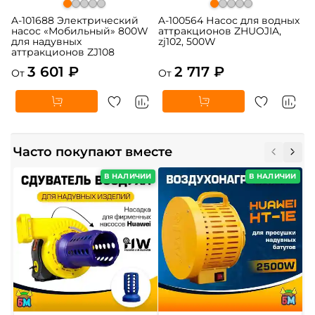
A-101688 Электрический
A-100564 Насос для водных
насос «Мобильный» 800W
аттракционов ZHUOJIA,
для надувных
zj102, 500W
аттракционов ZJ108
3 601 ₽
2 717 ₽
От
От
Часто покупают вместе
В НАЛИЧИИ
В НАЛИЧИИ