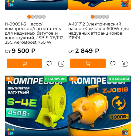
N-99091-3 Насос/
A-101712 Электрический
компрессор/нагнетатель
насос «Компакт» 600W для
для надувных батутов и
надувных аттракционов
конструкций, JSB S-7E/F12-
ZJ901
35C AeroBoost 750 W
9 500 ₽
2 849 ₽
От
От
5
5
В НАЛИЧИИ
В НАЛИЧИИ