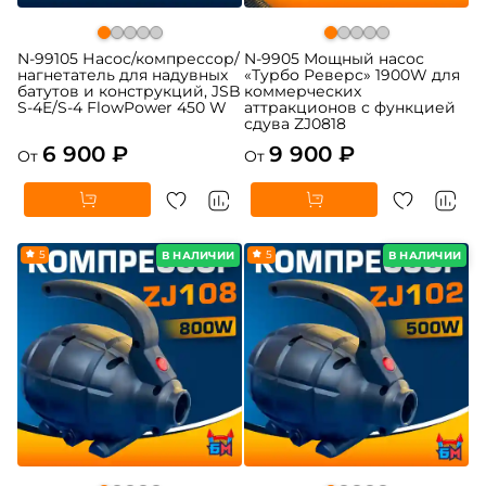
N-99105 Насос/компрессор/
N-9905 Мощный насос
нагнетатель для надувных
«Турбо Реверс» 1900W для
батутов и конструкций, JSB
коммерческих
S-4E/S-4 FlowPower 450 W
аттракционов с функцией
сдува ZJ0818
6 900 ₽
9 900 ₽
От
От
5
5
В НАЛИЧИИ
В НАЛИЧИИ