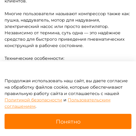
клиентов.
Многие пользователи называют компрессор также как:
пушка, наддуватель, мотор для надувания,
электрический насос или просто вентилятор.
Независимо от термина, суть одна — это надёжное
средство для быстрого приведения пневматических
конструкций в рабочее состояние.
Технические особенности:
Работает от сети 220 В;
Продолжая использовать наш сайт, вы даете согласие
Подключается к конструкциям с помощью гибкого
на обработку файлов cookie, которые обеспечивают
воздуховода;
правильную работу сайта и соглашаетесь с нашей
Политикой безопасности
и
Пользовательским
Конструкция защищена от вибраций;
соглашением
.
Легко обслуживается и транспортируется;
Понятно
Может размещаться стационарно или временно.
Главная
Поиск
Корзина
Избранное
Профиль