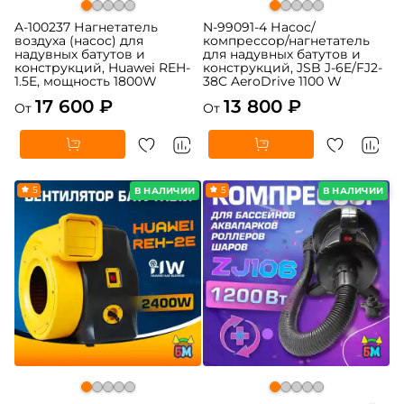
A-100237 Нагнетатель
N-99091-4 Насос/
воздуха (насос) для
компрессор/нагнетатель
надувных батутов и
для надувных батутов и
конструкций, Huawei REH-
конструкций, JSB J-6E/FJ2-
1.5E, мощность 1800W
38C AeroDrive 1100 W
17 600 ₽
13 800 ₽
От
От
5
5
В НАЛИЧИИ
В НАЛИЧИИ