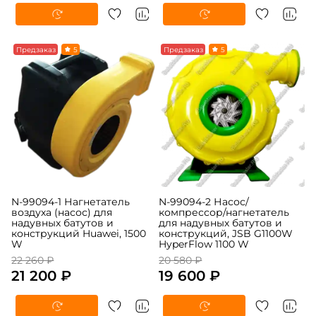
-5%
Предзаказ
5
-5%
Предзаказ
5
N-99094-1 Нагнетатель
N-99094-2 Насос/
воздуха (насос) для
компрессор/нагнетатель
надувных батутов и
для надувных батутов и
конструкций Huawei, 1500
конструкций, JSB G1100W
W
HyperFlow 1100 W
22 260 ₽
20 580 ₽
21 200 ₽
19 600 ₽