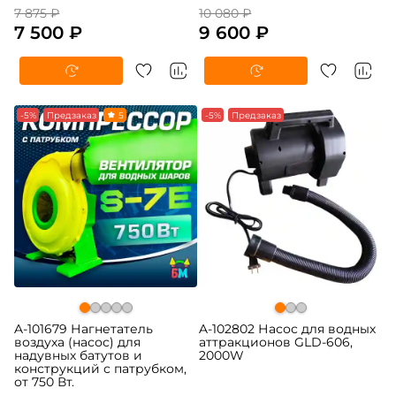
7 875 ₽
10 080 ₽
7 500 ₽
9 600 ₽
-5%
Предзаказ
5
-5%
Предзаказ
A-101679 Нагнетатель
A-102802 Насос для водных
воздуха (насос) для
аттракционов GLD-606,
надувных батутов и
2000W
конструкций с патрубком,
от 750 Вт.