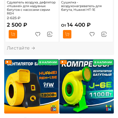
Сдуватель воздуха, дефлятор
Сушилка -
П
«Huawei» для надувных
воздухонагреватель для
в
батутов с насосами серии
батута, Huawei HT-1E
4
REH
2 625 ₽
5
2 500 ₽
14 400 ₽
От
5
5
В НАЛИЧИИ
В НАЛИЧИИ