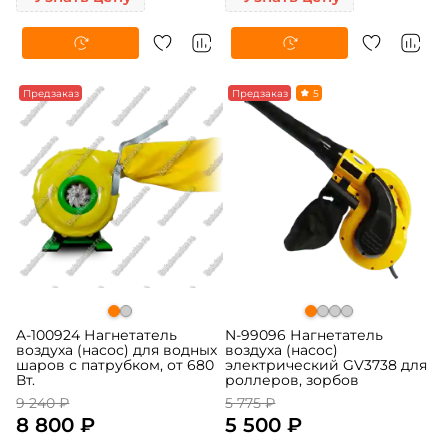
-5%
Предзаказ
-5%
Предзаказ
5
A-100924 Нагнетатель
N-99096 Нагнетатель
воздуха (насос) для водных
воздуха (насос)
шаров с патрубком, от 680
электрический GV3738 для
Вт.
роллеров, зорбов
9 240 ₽
5 775 ₽
8 800 ₽
5 500 ₽