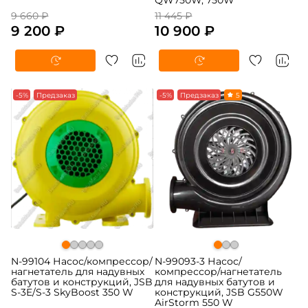
QW750W, 750W
9 660 ₽
11 445 ₽
9 200 ₽
10 900 ₽
-5%
Предзаказ
-5%
Предзаказ
5
N-99104 Насос/компрессор/
N-99093-3 Насос/
нагнетатель для надувных
компрессор/нагнетатель
батутов и конструкций, JSB
для надувных батутов и
S-3E/S-3 SkyBoost 350 W
конструкций, JSB G550W
AirStorm 550 W