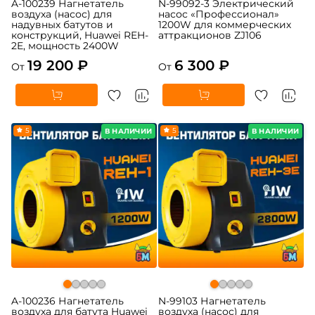
A-100239 Нагнетатель
N-99092-3 Электрический
воздуха (насос) для
насос «Профессионал»
надувных батутов и
1200W для коммерческих
конструкций, Huawei REH-
аттракционов ZJ106
2E, мощность 2400W
19 200 ₽
6 300 ₽
От
От
5
5
В НАЛИЧИИ
В НАЛИЧИИ
A-100236 Нагнетатель
N-99103 Нагнетатель
воздуха для батута Huawei
воздуха (насос) для