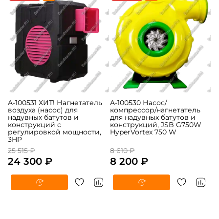
A-100531 ХИТ! Нагнетатель
A-100530 Насос/
воздуха (насос) для
компрессор/нагнетатель
надувных батутов и
для надувных батутов и
конструкций c
конструкций, JSB G750W
регулировкой мощности,
HyperVortex 750 W
3HP
25 515 ₽
8 610 ₽
24 300 ₽
8 200 ₽