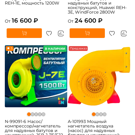
REH-1E, мощность 1200W
надувных батутов и
конструкций, Huawei REH-
3E, WindForce 2800W
16 600 ₽
24 600 ₽
От
От
5
Предзаказ
В НАЛИЧИИ
N-99091-6 Насос/
A-101993 Мощный
компрессор/нагнетатель
нагнетатель воздуха
для надувных батутов и
(насос) для надувных
конструкций, JSB J-7E/FJ2-
батутов и конструкций