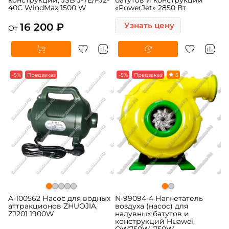
40C WindMax 1500 W
«PowerJet» 2850 Вт
16 200 ₽
Узнать цену
От
-5%
Предзаказ
-5%
Предзаказ
5
A-100562 Насос для водных
N-99094-4 Нагнетатель
аттракционов ZHUOJIA,
воздуха (насос) для
ZJ201 1900W
надувных батутов и
конструкций Huawei,