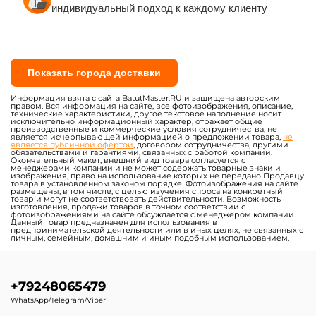
индивидуальный подход к каждому клиенту
Показать города доставки
Информация взята с сайта BatutMaster.RU и защищена авторским
правом. Вся информация на сайте, все фотоизображения, описание,
технические характеристики, другое текстовое наполнение носит
исключительно информационный характер, отражает общие
производственные и коммерческие условия сотрудничества, не
является исчерпывающей информацией о предложении товара,
не
является публичной офертой
, договором сотрудничества, другими
обязательствами и гарантиями, связанных с работой компании.
Окончательный макет, внешний вид товара согласуется с
менеджерами компании и не может содержать товарные знаки и
изображения, право на использование которых не передано Продавцу
товара в установленном законом порядке. Фотоизображения на сайте
размещены, в том числе, с целью изучения спроса на конкретный
товар и могут не соответствовать действительности. Возможность
изготовления, продажи товаров в точном соответствии с
фотоизображениями на сайте обсуждается с менеджером компании.
Данный товар предназначен для использования в
предпринимательской деятельности или в иных целях, не связанных с
личным, семейным, домашним и иным подобным использованием.
+79248065479
WhatsApp/Telegram/Viber