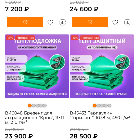
7 560 ₽
25 830 ₽
7 200 ₽
24 600 ₽
-5%
Предзаказ
-5%
Предзаказ
B-16048 Брезент для
B-15433 Тарпаулин
аттракционов "Кров", 11×11
"Горизонт", 10×8 м, 450 г/м²
м, 210 г/м²
25 095 ₽
29 925 ₽
23 900 ₽
28 500 ₽