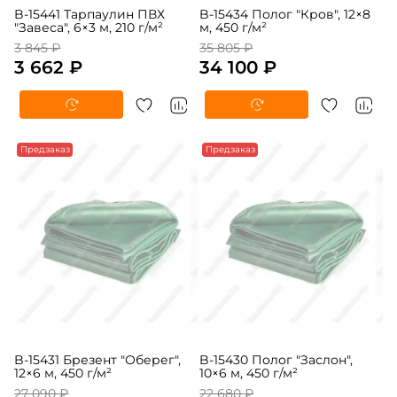
B-15441 Тарпаулин ПВХ
B-15434 Полог "Кров", 12×8
"Завеса", 6×3 м, 210 г/м²
м, 450 г/м²
3 845 ₽
35 805 ₽
3 662 ₽
34 100 ₽
Предзаказ
Предзаказ