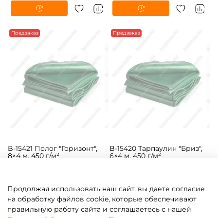
15 960 ₽
18 900 ₽
15 200 ₽
18 000 ₽
Предзаказ
Предзаказ
B-15421 Полог "Горизонт",
B-15420 Тарпаулин "Бриз",
8×4 м, 450 г/м²
6×4 м, 450 г/м²
Продолжая использовать наш сайт, вы даете согласие
12 180 ₽
9 135 ₽
на обработку файлов cookie, которые обеспечивают
11 600 ₽
8 700 ₽
правильную работу сайта и соглашаетесь с нашей