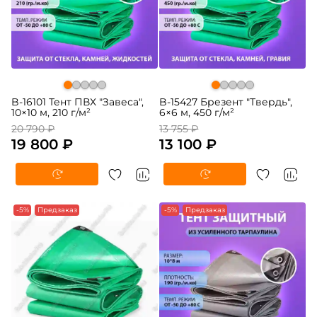
B-16101 Тент ПВХ "Завеса",
B-15427 Брезент "Твердь",
10×10 м, 210 г/м²
6×6 м, 450 г/м²
20 790 ₽
13 755 ₽
19 800 ₽
13 100 ₽
-5%
Предзаказ
-5%
Предзаказ