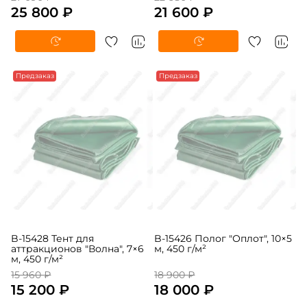
B-15431 Брезент "Оберег",
B-15430 Полог "Заслон",
12×6 м, 450 г/м²
10×6 м, 450 г/м²
27 090 ₽
22 680 ₽
25 800 ₽
21 600 ₽
Предзаказ
Предзаказ
B-15428 Тент для
B-15426 Полог "Оплот", 10×5
аттракционов "Волна", 7×6
м, 450 г/м²
м, 450 г/м²