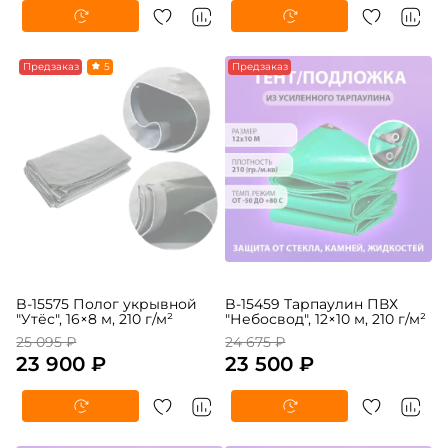
Предзаказ
5
Предзаказ
B-15575 Полог укрывной
B-15459 Тарпаулин ПВХ
"Утёс", 16×8 м, 210 г/м²
"Небосвод", 12×10 м, 210 г/м²
25 095 ₽
24 675 ₽
23 900 ₽
23 500 ₽