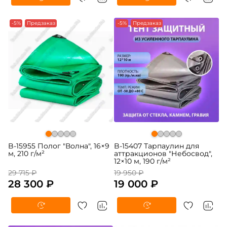
-5%
Предзаказ
-5%
Предзаказ
B-15955 Полог "Волна", 16×9
B-15407 Тарпаулин для
м, 210 г/м²
аттракционов "Небосвод",
12×10 м, 190 г/м²
29 715 ₽
19 950 ₽
28 300 ₽
19 000 ₽