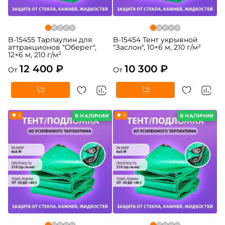
B-15455 Тарпаулин для
B-15454 Тент укрывной
аттракционов "Оберег",
"Заслон", 10×6 м, 210 г/м²
12×6 м, 210 г/м²
12 400 ₽
10 300 ₽
От
От
5
5
В НАЛИЧИИ
В НАЛИЧИИ