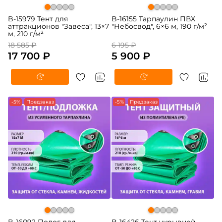
B-15979 Тент для
B-16155 Тарпаулин ПВХ
аттракционов "Завеса", 13×7
"Небосвод", 6×6 м, 190 г/м²
м, 210 г/м²
18 585 ₽
6 195 ₽
17 700 ₽
5 900 ₽
-5%
Предзаказ
-5%
Предзаказ