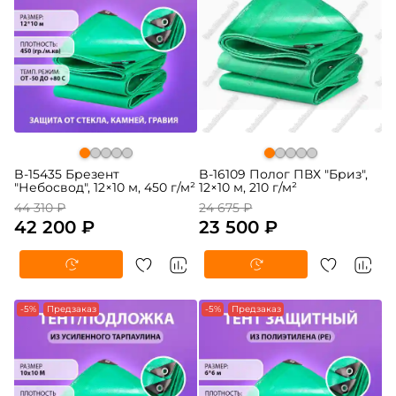
B-15435 Брезент
B-16109 Полог ПВХ "Бриз",
"Небосвод", 12×10 м, 450 г/м²
12×10 м, 210 г/м²
44 310 ₽
24 675 ₽
42 200 ₽
23 500 ₽
-5%
Предзаказ
-5%
Предзаказ