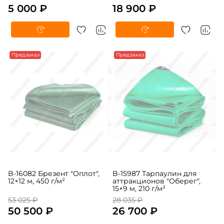
5 250 ₽
19 845 ₽
5 000 ₽
18 900 ₽
Предзаказ
Предзаказ
B-16082 Брезент "Оплот",
B-15987 Тарпаулин для
12×12 м, 450 г/м²
аттракционов "Оберег",
15×9 м, 210 г/м²
53 025 ₽
28 035 ₽
50 500 ₽
26 700 ₽