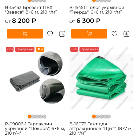
B-15453 Брезент ПВХ
B-15451 Полог укрывной
"Завеса", 8×6 м, 210 г/м²
"Твердь", 6×6 м, 210 г/м²
8 200 ₽
6 300 ₽
От
От
-5%
Предзаказ
4
-5%
Предзаказ
P-09006-1 Тарпаулин
B-16079 Тент для
укрывной "Покров", 6×6 м,
аттракционов "Щит", 18×7 м,
210 г/м²
210 г/м²