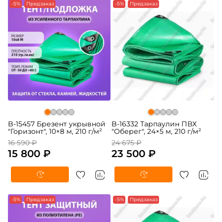
-5%
Предзаказ
-5%
Предзаказ
B-15457 Брезент укрывной
B-16332 Тарпаулин ПВХ
"Горизонт", 10×8 м, 210 г/м²
"Оберег", 24×5 м, 210 г/м²
16 590 ₽
24 675 ₽
15 800 ₽
23 500 ₽
-5%
Предзаказ
-5%
Предзаказ