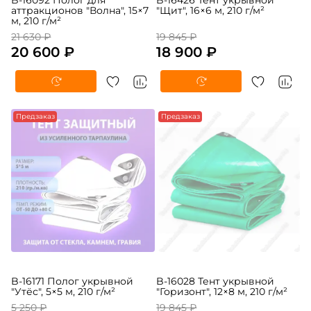
B-16092 Полог для
B-16426 Тент укрывной
аттракционов "Волна", 15×7
"Щит", 16×6 м, 210 г/м²
м, 210 г/м²
21 630 ₽
19 845 ₽
20 600 ₽
18 900 ₽
Предзаказ
Предзаказ
B-16171 Полог укрывной
B-16028 Тент укрывной
"Утёс", 5×5 м, 210 г/м²
"Горизонт", 12×8 м, 210 г/м²