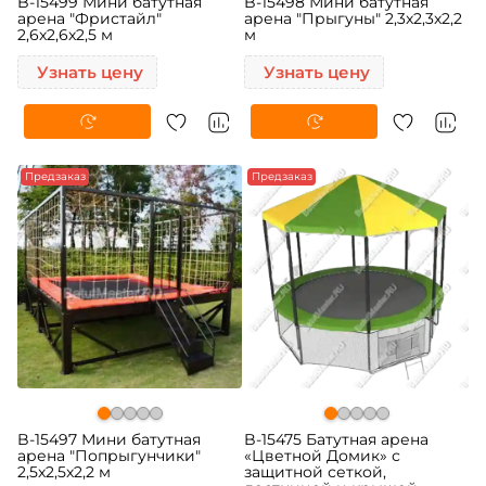
B-15499 Мини батутная
B-15498 Мини батутная
арена "Фристайл"
арена "Прыгуны" 2,3x2,3x2,2
2,6x2,6x2,5 м
м
Узнать цену
Узнать цену
Предзаказ
Предзаказ
B-15497 Мини батутная
B-15475 Батутная арена
арена "Попрыгунчики"
«Цветной Домик» с
2,5x2,5x2,2 м
защитной сеткой,