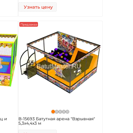
Узнать цену
Предзаказ
нц и
B-15693 Батутная арена "Взрывная"
5,3x4,4x3 м