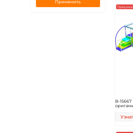
Применить
Предзака
B-15667
оригами
Узна