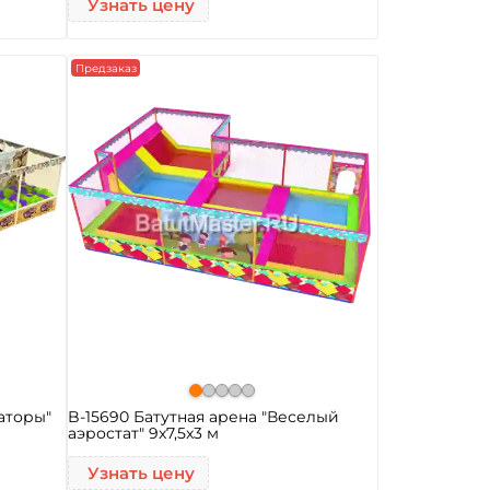
Узнать цену
Предзаказ
иаторы"
B-15690 Батутная арена "Веселый
аэростат" 9x7,5x3 м
Узнать цену