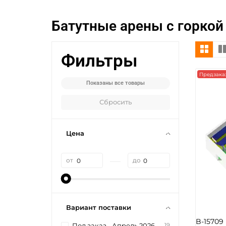
Батутные арены с горкой
Фильтры
Предзака
Показаны все товары
Сбросить
Цена
—
от
до
Вариант поставки
B-15709
19
Под заказ - Апрель 2026