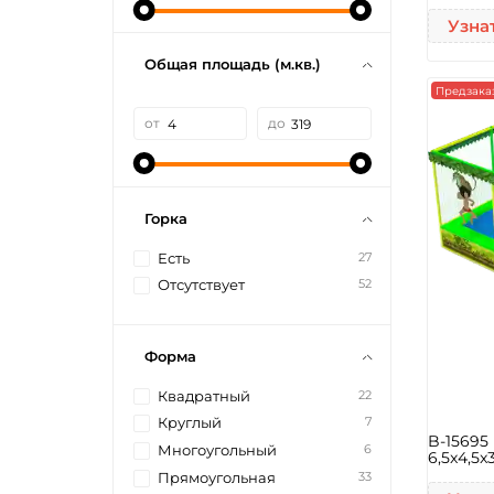
Узна
Общая площадь (м.кв.)
Предзака
от
до
Горка
27
Есть
52
Отсутствует
Форма
22
Квадратный
7
Круглый
B-15695
6
Многоугольный
6,5x4,5x
33
Прямоугольная