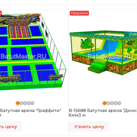
з
Предзаказ
 Батутная арена "Граффити"
B-15688 Батутная арена "Дино
м
6x4x3 м
ть цену
Узнать цену