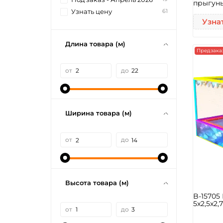
прыгуны
61
Узнать цену
Узна
Длина товара (м)
Предзака
от
до
Ширина товара (м)
от
до
Высота товара (м)
B-15705
5x2,5x2,
от
до