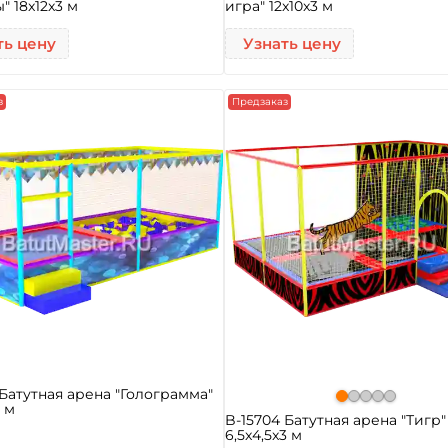
" 18x12x3 м
игра" 12x10x3 м
ть цену
Узнать цену
з
Предзаказ
 Батутная арена "Голограмма"
7 м
B-15704 Батутная арена "Тигр"
6,5x4,5x3 м