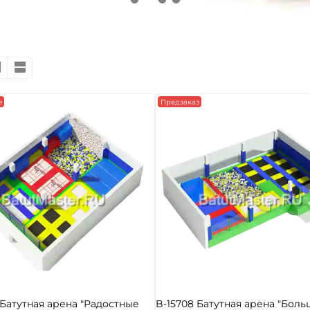
з
Предзаказ
 Батутная арена "Радостные
B-15708 Батутная арена "Боль