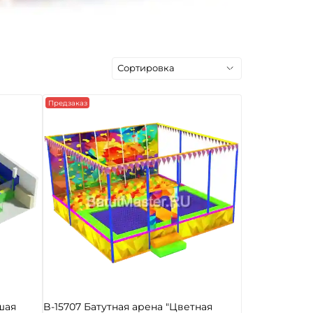
Предзаказ
шая
B-15707 Батутная арена "Цветная