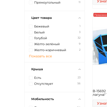
Узна
11
Прямоугольный
Предзака
Цвет товара
1
Бежевый
3
Белый
32
Голубой
9
Жёлто-зелёный
2
Желто-коричневый
Показать все
Крыша
23
Есть
56
Отсутствует
B-15692
лагуна" 
Мобильность
Узна