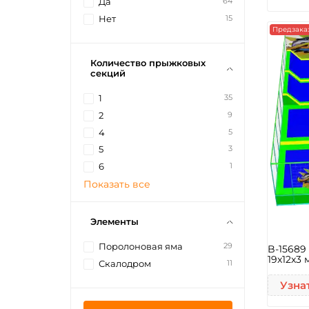
64
Да
15
Нет
Предзака
Количество прыжковых
секций
35
1
9
2
5
4
3
5
1
6
Показать все
Элементы
29
Поролоновая яма
B-15689
19x12x3 
11
Скалодром
Узна