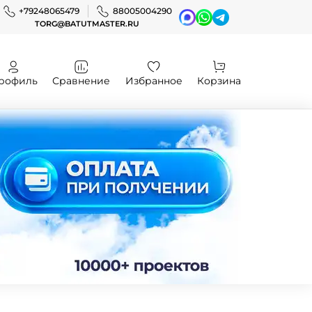
+79248065479
88005004290
TORG@BATUTMASTER.RU
рофиль
Сравнение
Избранное
Корзина