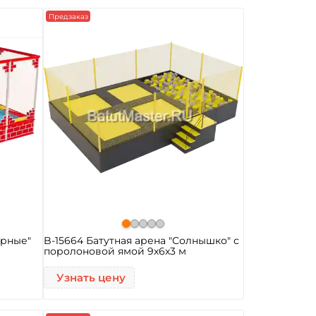
Предзаказ
арные"
B-15664 Батутная арена "Солнышко" с
поролоновой ямой 9x6x3 м
Узнать цену