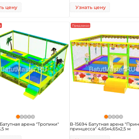
ть цену
Узнать цену
з
Предзаказ
 Батутная арена "Тропики"
B-15694 Батутная арена "При
3,5 м
принцесса" 4,65x4,65x2,5 м