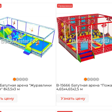
з
Предзаказ
 Батутная арена "Журавлики
B-15666 Батутная арена "Пож
" 8x3,5x3 м
4,65x4,65x2,5 м
ть цену
Узнать цену