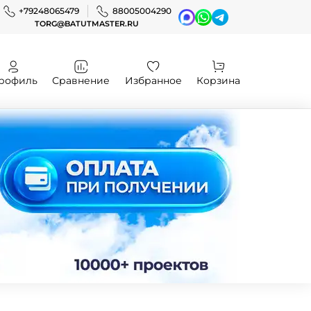
+79248065479
88005004290
TORG@BATUTMASTER.RU
рофиль
Сравнение
Избранное
Корзина