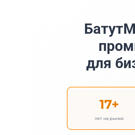
БатутМ
пром
для би
17+
лет на рынке