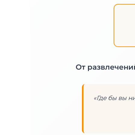
От развлечен
«Где бы вы н