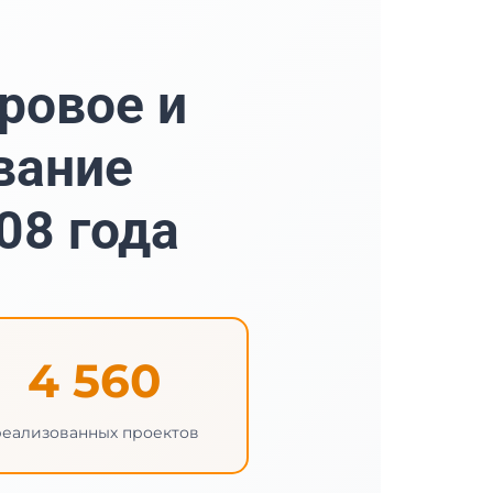
ровое и
вание
08 года
4 560
реализованных проектов