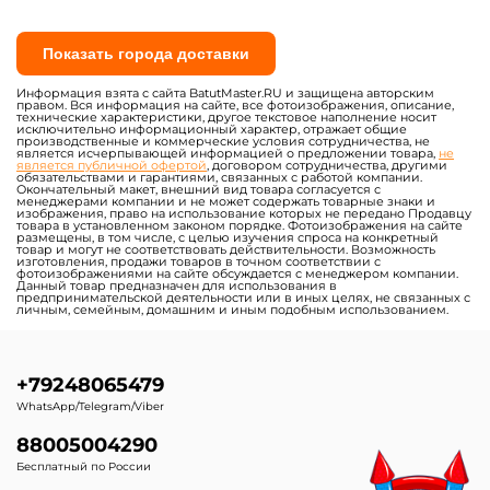
Показать города доставки
Информация взята с сайта BatutMaster.RU и защищена авторским
правом. Вся информация на сайте, все фотоизображения, описание,
технические характеристики, другое текстовое наполнение носит
исключительно информационный характер, отражает общие
производственные и коммерческие условия сотрудничества, не
является исчерпывающей информацией о предложении товара,
не
является публичной офертой
, договором сотрудничества, другими
обязательствами и гарантиями, связанных с работой компании.
Окончательный макет, внешний вид товара согласуется с
менеджерами компании и не может содержать товарные знаки и
изображения, право на использование которых не передано Продавцу
товара в установленном законом порядке. Фотоизображения на сайте
размещены, в том числе, с целью изучения спроса на конкретный
товар и могут не соответствовать действительности. Возможность
изготовления, продажи товаров в точном соответствии с
фотоизображениями на сайте обсуждается с менеджером компании.
Данный товар предназначен для использования в
предпринимательской деятельности или в иных целях, не связанных с
личным, семейным, домашним и иным подобным использованием.
+79248065479
WhatsApp/Telegram/Viber
88005004290
Бесплатный по России