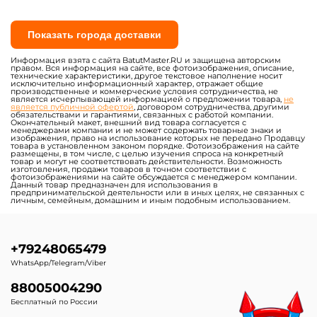
Показать города доставки
Информация взята с сайта BatutMaster.RU и защищена авторским
правом. Вся информация на сайте, все фотоизображения, описание,
технические характеристики, другое текстовое наполнение носит
исключительно информационный характер, отражает общие
производственные и коммерческие условия сотрудничества, не
является исчерпывающей информацией о предложении товара,
не
является публичной офертой
, договором сотрудничества, другими
обязательствами и гарантиями, связанных с работой компании.
Окончательный макет, внешний вид товара согласуется с
менеджерами компании и не может содержать товарные знаки и
изображения, право на использование которых не передано Продавцу
товара в установленном законом порядке. Фотоизображения на сайте
размещены, в том числе, с целью изучения спроса на конкретный
товар и могут не соответствовать действительности. Возможность
изготовления, продажи товаров в точном соответствии с
фотоизображениями на сайте обсуждается с менеджером компании.
Данный товар предназначен для использования в
предпринимательской деятельности или в иных целях, не связанных с
личным, семейным, домашним и иным подобным использованием.
+79248065479
WhatsApp/Telegram/Viber
88005004290
Бесплатный по России