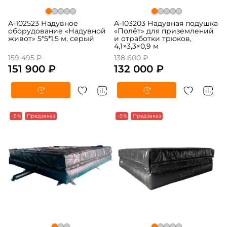
A-102523 Надувное
A-103203 Надувная подушка
оборудование «Надувной
«Полёт» для приземлений
живот» 5*5*1,5 м, серый
и отработки трюков,
4,1×3,3×0,9 м
159 495 ₽
138 600 ₽
151 900 ₽
132 000 ₽
-5%
Предзаказ
-5%
Предзаказ