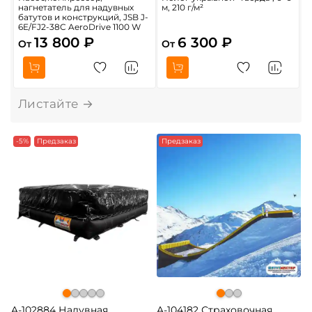
нагнетатель для надувных
м, 210 г/м²
б
батутов и конструкций, JSB J-
6
6E/FJ2-38C AeroDrive 1100 W
13 800 ₽
6 300 ₽
От
От
-5%
Предзаказ
Предзаказ
A-102884 Надувная
A-104182 Страховочная