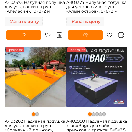
A-103375 Надувная подушка
A-103374 Надувная подушка
для установки в грунт
для установки в грунт
«Апельсин», 10×8×2 м
«Алый остров», 8×6×2 м
Узнать цену
Узнать цену
-5%
Предзаказ
-5%
Предзаказ
A-103202 Надувная подушка
A-102950 Надувная подушка
для установки в грунт
«LandBag» для байк-
«Солнечный прыжок»,
прыжков и трюков, 8×8×2,5