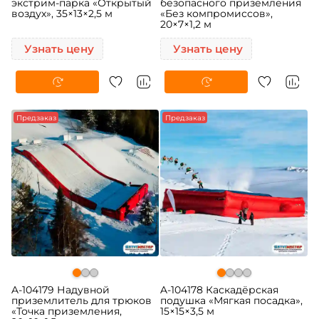
экстрим-парка «Открытый
безопасного приземления
воздух», 35×13×2,5 м
«Без компромиссов»,
20×7×1,2 м
Узнать цену
Узнать цену
Предзаказ
Предзаказ
A-104179 Надувной
A-104178 Каскадёрская
приземлитель для трюков
подушка «Мягкая посадка»,
«Точка приземления,
15×15×3,5 м