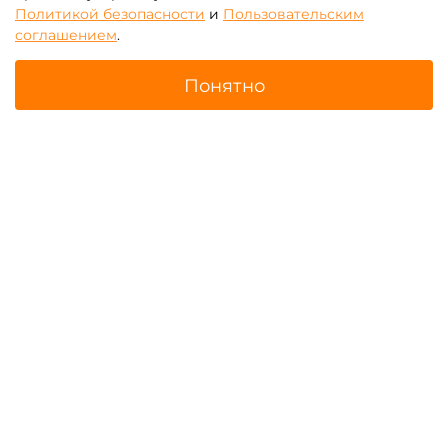
Политикой безопасности
и
Пользовательским
Показать еще
соглашением
.
Понятно
1
2
3
4
Главная
Поиск
Корзина
Избранное
Профиль
Другие интересные категории