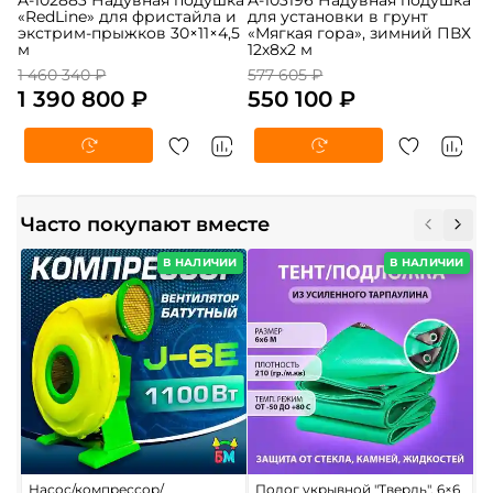
A-102883 Надувная подушка
A-103196 Надувная подушка
«RedLine» для фристайла и
для установки в грунт
экстрим-прыжков 30×11×4,5
«Мягкая гора», зимний ПВХ
м
12х8х2 м
1 460 340 ₽
577 605 ₽
1 390 800 ₽
550 100 ₽
Часто покупают вместе
В НАЛИЧИИ
В НАЛИЧИИ
Насос/компрессор/
Полог укрывной "Твердь", 6×6
Р