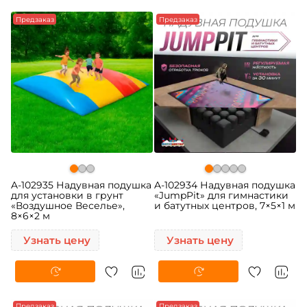
Предзаказ
Предзаказ
A-102935 Надувная подушка
A-102934 Надувная подушка
для установки в грунт
«JumpPit» для гимнастики
«Воздушное Веселье»,
и батутных центров, 7×5×1 м
8×6×2 м
Узнать цену
Узнать цену
Предзаказ
Предзаказ