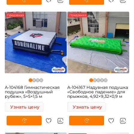
Предзаказ
Предзаказ
A-104168 Гимнастическая
A-104167 Надувная подушка
подушка «Воздушный
«Свободное падение» для
рубеж», 5×5×1,5 м
прыжков, 4,92×9,32×0,9 м
Узнать цену
Узнать цену