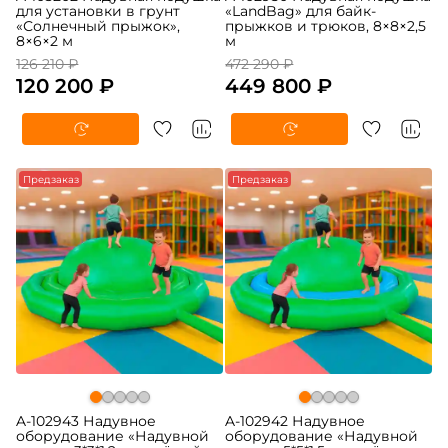
для установки в грунт
«LandBag» для байк-
«Солнечный прыжок»,
прыжков и трюков, 8×8×2,5
8×6×2 м
м
126 210 ₽
472 290 ₽
120 200 ₽
449 800 ₽
Предзаказ
Предзаказ
A-102943 Надувное
A-102942 Надувное
оборудование «Надувной
оборудование «Надувной