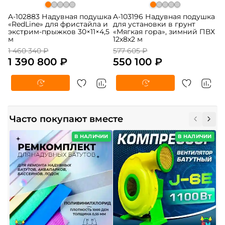
A-102883 Надувная подушка
A-103196 Надувная подушка
«RedLine» для фристайла и
для установки в грунт
экстрим-прыжков 30×11×4,5
«Мягкая гора», зимний ПВХ
м
12х8х2 м
1 460 340 ₽
577 605 ₽
1 390 800 ₽
550 100 ₽
Часто покупают вместе
В НАЛИЧИИ
В НАЛИЧИИ