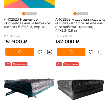
A-102523 Надувное
A-103203 Надувная подушка
оборудование «Надувной
«Полёт» для приземлений
живот» 5*5*1,5 м, серый
и отработки трюков,
4,1×3,3×0,9 м
159 495 ₽
138 600 ₽
151 900 ₽
132 000 ₽
-5%
Предзаказ
-5%
Предзаказ