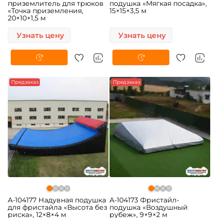
приземлитель для трюков
подушка «Мягкая посадка»,
«Точка приземления,
15×15×3,5 м
20×10×1,5 м
Узнать цену
Узнать цену
Предзаказ
Предзаказ
A-104177 Надувная подушка
A-104173 Фристайл-
для фристайла «Высота без
подушка «Воздушный
риска», 12×8×4 м
рубеж», 9×9×2 м