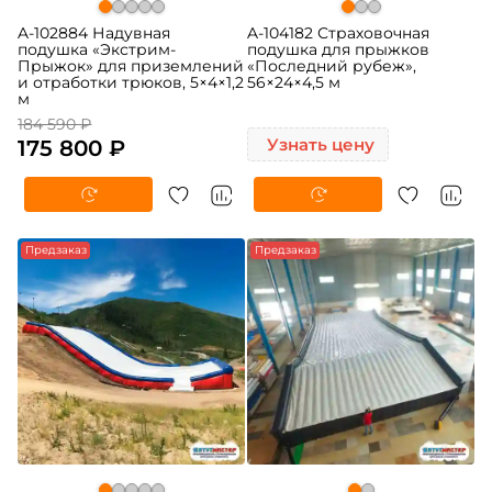
A-102884 Надувная
A-104182 Страховочная
подушка «Экстрим-
подушка для прыжков
Прыжок» для приземлений
«Последний рубеж»,
и отработки трюков, 5×4×1,2
56×24×4,5 м
м
184 590 ₽
175 800 ₽
Узнать цену
Предзаказ
Предзаказ