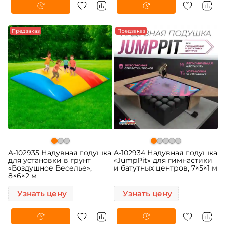
Предзаказ
Предзаказ
A-102935 Надувная подушка
A-102934 Надувная подушка
для установки в грунт
«JumpPit» для гимнастики
«Воздушное Веселье»,
и батутных центров, 7×5×1 м
8×6×2 м
Узнать цену
Узнать цену