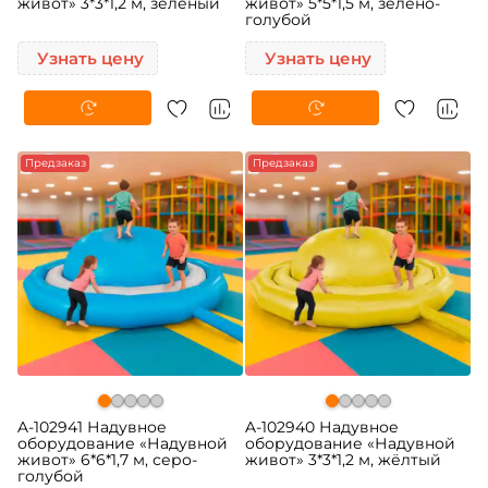
живот» 3*3*1,2 м, зелёный
живот» 5*5*1,5 м, зелёно-
голубой
Узнать цену
Узнать цену
Предзаказ
Предзаказ
A-102941 Надувное
A-102940 Надувное
оборудование «Надувной
оборудование «Надувной
живот» 6*6*1,7 м, серо-
живот» 3*3*1,2 м, жёлтый
голубой