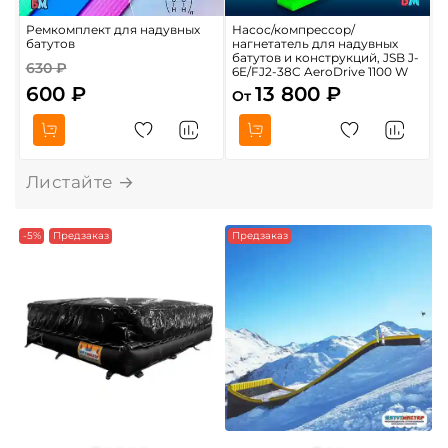
Ремкомплект для надувных
Насос/компрессор/
П
батутов
нагнетатель для надувных
м
батутов и конструкций, JSB J-
630 ₽
6E/FJ2-38C AeroDrive 1100 W
600 ₽
13 800 ₽
От
О
-5%
Предзаказ
Предзаказ