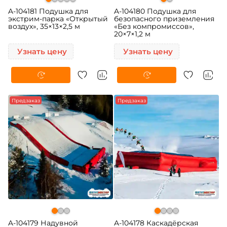
A-104181 Подушка для
A-104180 Подушка для
экстрим-парка «Открытый
безопасного приземления
воздух», 35×13×2,5 м
«Без компромиссов»,
20×7×1,2 м
Узнать цену
Узнать цену
Предзаказ
Предзаказ
A-104179 Надувной
A-104178 Каскадёрская