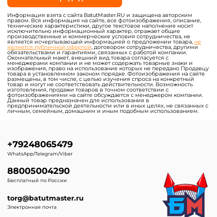
Информация взята с сайта BatutMaster.RU и защищена авторским
правом. Вся информация на сайте, все фотоизображения, описание,
технические характеристики, другое текстовое наполнение носит
исключительно информационный характер, отражает общие
производственные и коммерческие условия сотрудничества, не
является исчерпывающей информацией о предложении товара,
не
является публичной офертой
, договором сотрудничества, другими
обязательствами и гарантиями, связанных с работой компании.
Окончательный макет, внешний вид товара согласуется с
менеджерами компании и не может содержать товарные знаки и
изображения, право на использование которых не передано Продавцу
товара в установленном законом порядке. Фотоизображения на сайте
размещены, в том числе, с целью изучения спроса на конкретный
товар и могут не соответствовать действительности. Возможность
изготовления, продажи товаров в точном соответствии с
фотоизображениями на сайте обсуждается с менеджером компании.
Данный товар предназначен для использования в
предпринимательской деятельности или в иных целях, не связанных с
личным, семейным, домашним и иным подобным использованием.
+79248065479
WhatsApp/Telegram/Viber
88005004290
Бесплатный по России
torg@batutmaster.ru
Электронная почта