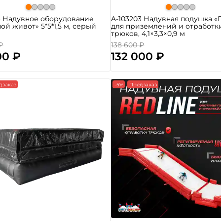
3 Надувное оборудование
A-103203 Надувная подушка «
ой живот» 5*5*1,5 м, серый
для приземлений и отработк
трюков, 4,1×3,3×0,9 м
₽
138 600 ₽
00 ₽
132 000 ₽
дзаказ
-5%
Предзаказ