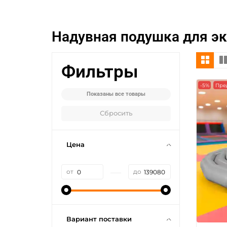
Надувная подушка для э
Фильтры
-5%
Пре
Показаны все товары
Сбросить
Цена
—
от
до
Вариант поставки