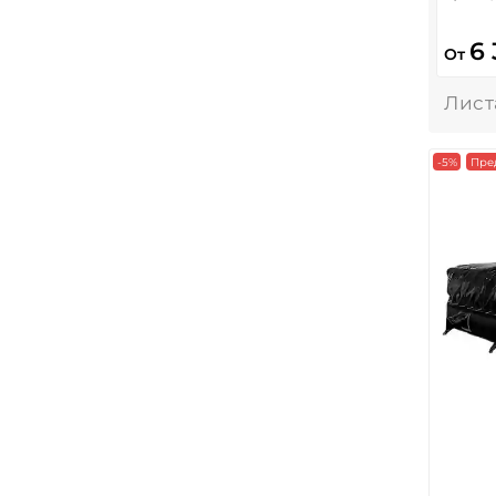
6
От
-5%
Пре