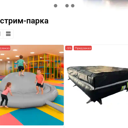
кстрим-парка
дзаказ
-5%
Предзаказ