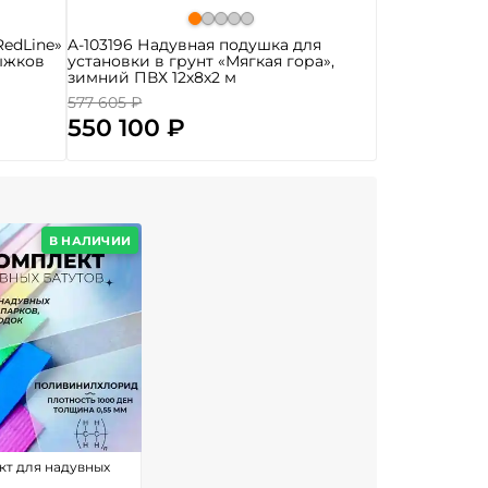
RedLine»
A-103196 Надувная подушка для
ыжков
установки в грунт «Мягкая гора»,
зимний ПВХ 12х8х2 м
577 605 ₽
550 100 ₽
В НАЛИЧИИ
т для надувных