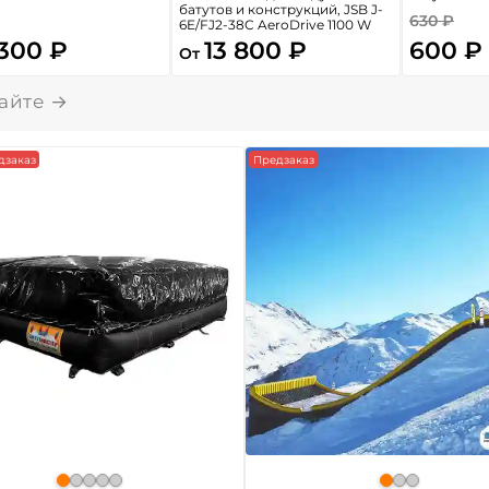
батутов и конструкций, JSB J-
630 ₽
6E/FJ2-38C AeroDrive 1100 W
 300 ₽
13 800 ₽
600 ₽
От
дзаказ
Предзаказ