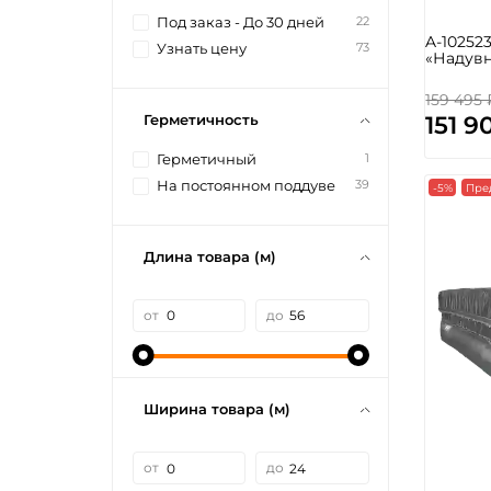
22
Под заказ - До 30 дней
A-10252
73
Узнать цену
«Надувн
159 495 
151 9
Герметичность
1
Герметичный
39
На постоянном поддуве
-5%
Пре
Длина товара (м)
от
до
Ширина товара (м)
от
до