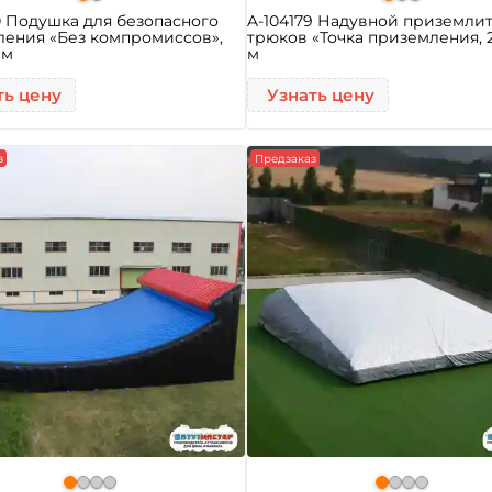
0 Подушка для безопасного
A-104179 Надувной приземлит
ения «Без компромиссов»,
трюков «Точка приземления, 2
 м
м
ть цену
Узнать цену
з
Предзаказ