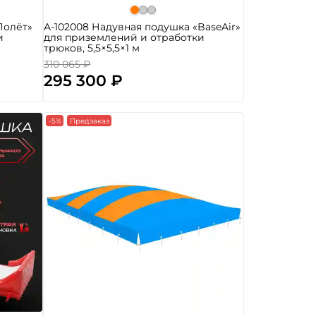
Полёт»
A-102008 Надувная подушка «BaseAir»
и
для приземлений и отработки
трюков, 5,5×5,5×1 м
310 065 ₽
295 300 ₽
-5%
Предзаказ