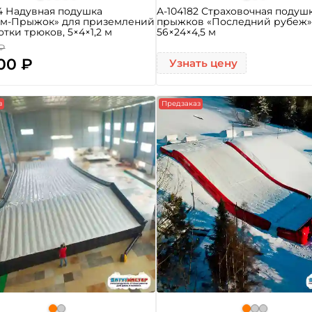
4 Надувная подушка
A-104182 Страховочная подуш
им-Прыжок» для приземлений
прыжков «Последний рубеж»
отки трюков, 5×4×1,2 м
56×24×4,5 м
 ₽
00 ₽
Узнать цену
з
Предзаказ