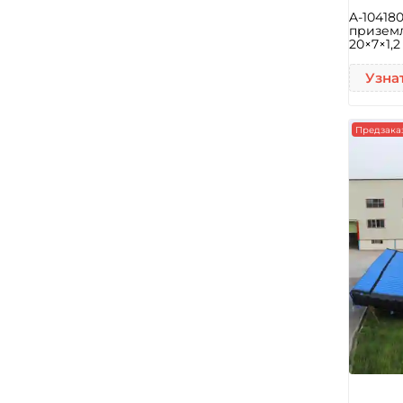
A-10418
приземл
20×7×1,2
Узна
Предзака