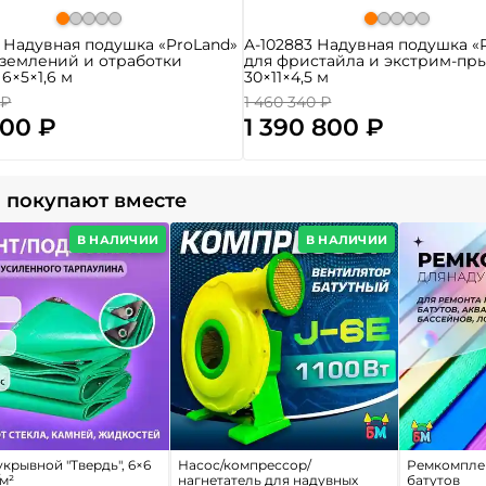
4 Надувная подушка «ProLand»
A-102883 Надувная подушка «
землений и отработки
для фристайла и экстрим-пр
 6×5×1,6 м
30×11×4,5 м
 ₽
1 460 340 ₽
300 ₽
1 390 800 ₽
 покупают вместе
В НАЛИЧИИ
В НАЛИЧИИ
крывной "Твердь", 6×6
Насос/компрессор/
Ремкомплек
/м²
нагнетатель для надувных
батутов