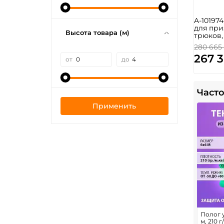
A-10197
для при
Высота товара (м)
трюков,
280 665
267 
от
до
Часто
Применить
Полог у
м, 210 г