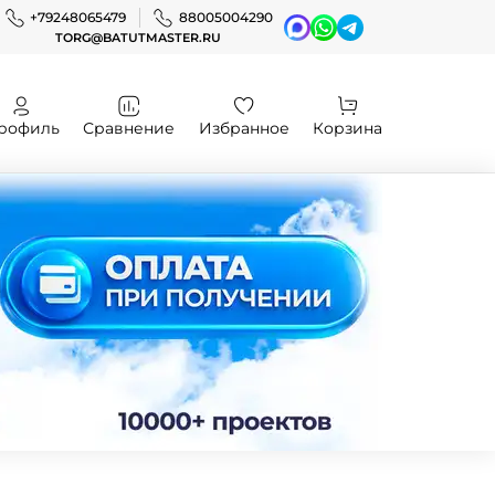
+79248065479
88005004290
TORG@BATUTMASTER.RU
рофиль
Сравнение
Избранное
Корзина