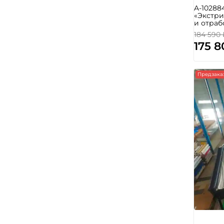
A-10288
«Экстр
и отраб
184 590
175 8
Предзака