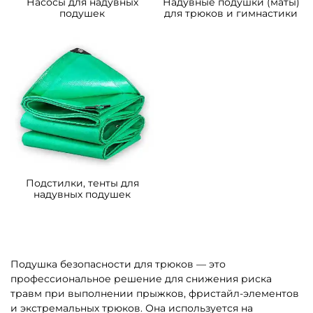
A-102925 Надувная подушка
A-102920 Надувная
«AcroAir» для гимнастики и
подушка-склон
батутных центров, 6×6×1 м
«SnowSlope» для
слоупстайла и фристайла,
16×11×2,5 м
Узнать цену
Узнать цену
Предзаказ
Предзаказ