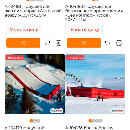
A-104181 Подушка для
A-104180 Подушка для
экстрим-парка «Открытый
безопасного приземления
воздух», 35×13×2,5 м
«Без компромиссов»,
20×7×1,2 м
Узнать цену
Узнать цену
Предзаказ
Предзаказ
A-104179 Надувной
A-104178 Каскадёрская