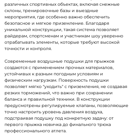
A-102919 Надувная подушка
A-102918 Надувная подушка
«SkiAir» для экстрим-
«LandBag» для фристайла и
прыжков и фристайла,
экстрим-прыжков, 8×8×2,5
16×9×2,5 м
м
Узнать цену
Узнать цену
Предзаказ
Предзаказ