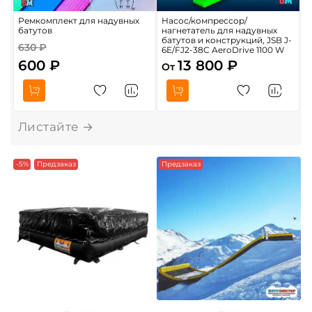
Ремкомплект для надувных
Насос/компрессор/
П
батутов
нагнетатель для надувных
м
батутов и конструкций, JSB J-
630 ₽
6E/FJ2-38C AeroDrive 1100 W
600 ₽
13 800 ₽
От
О
-5%
Предзаказ
Предзаказ