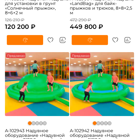
для установки в грунт
«LandBag» для байк-
«Солнечный прыжок»,
прыжков и трюков, 8×8×2,5
8×6×2 м
м
126 210 ₽
472 290 ₽
120 200 ₽
449 800 ₽
Предзаказ
Предзаказ
A-102943 Надувное
A-102942 Надувное
оборудование «Надувной
оборудование «Надувной