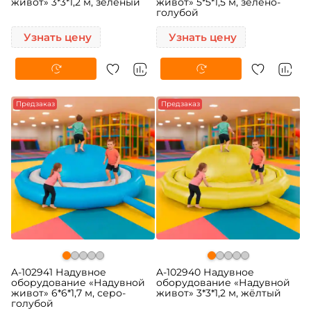
живот» 3*3*1,2 м, зелёный
живот» 5*5*1,5 м, зелёно-
голубой
Узнать цену
Узнать цену
Предзаказ
Предзаказ
A-102941 Надувное
A-102940 Надувное
оборудование «Надувной
оборудование «Надувной
живот» 6*6*1,7 м, серо-
живот» 3*3*1,2 м, жёлтый
голубой