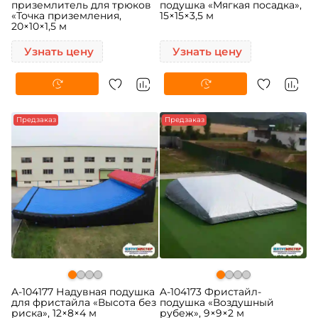
приземлитель для трюков
подушка «Мягкая посадка»,
«Точка приземления,
15×15×3,5 м
20×10×1,5 м
Узнать цену
Узнать цену
Предзаказ
Предзаказ
A-104177 Надувная подушка
A-104173 Фристайл-
для фристайла «Высота без
подушка «Воздушный
риска», 12×8×4 м
рубеж», 9×9×2 м