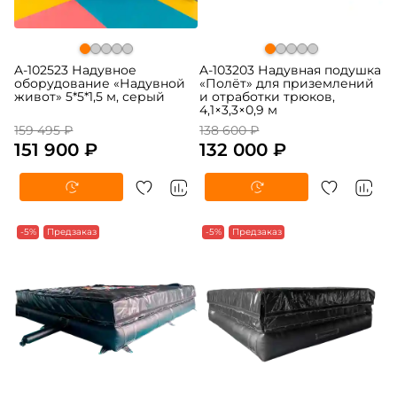
A-102523 Надувное
A-103203 Надувная подушка
оборудование «Надувной
«Полёт» для приземлений
живот» 5*5*1,5 м, серый
и отработки трюков,
4,1×3,3×0,9 м
159 495 ₽
138 600 ₽
151 900 ₽
132 000 ₽
-5%
Предзаказ
-5%
Предзаказ