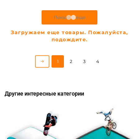
Предзаказ
Предзаказ
A-102931 Надувная подушка
A-102930 Надувная подушка
«JumpAir» для гимнастики
«GymAir» для гимнастики и
и батутных центров,
батутных центров, 6×4×0,95
4,3×2,2×1 м
м
Узнать цену
Узнать цену
Предзаказ
Предзаказ