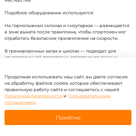
A-102915 Надувная подушка
A-102914 Надувная подушка
«FreestyleBag» для
«AcroBag» для фристайла и
фристайла и экстрим-
экстрим-прыжков, 10×10×3,5
прыжков, 15×11×3,5 м
м
Узнать цену
Узнать цену
Предзаказ
Предзаказ
Продолжая использовать наш сайт, вы даете согласие
на обработку файлов cookie, которые обеспечивают
правильную работу сайта и соглашаетесь с нашей
Политикой безопасности
и
Пользовательским
соглашением
.
Понятно
Главная
Поиск
Корзина
Избранное
Профиль