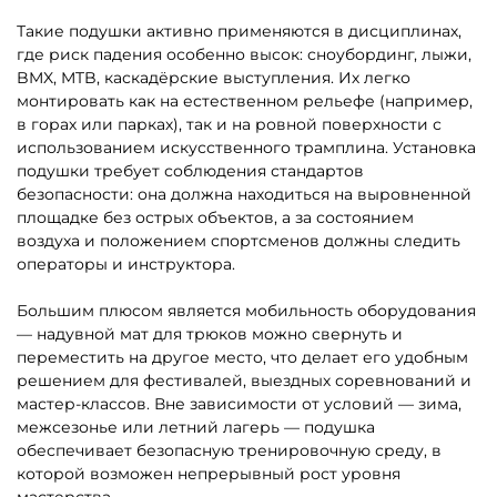
A-102917 Надувная подушка
A-102916 Надувная подушка
«FreestyleBag» для
«FreestyleBag» для
фристайла и экстрим-
фристайла и экстрим-
прыжков, 22×15×4 м
прыжков, 12×8×3 м
634 935 ₽
Узнать цену
604 700 ₽
Предзаказ
Предзаказ