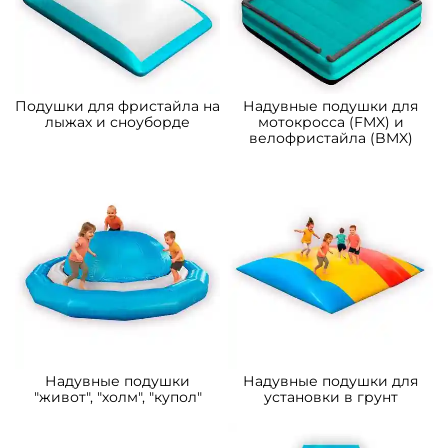
A-102929 Надувная подушка
A-102928 Надувная подушка
«GymAir» для гимнастики и
«GymAir» для гимнастики и
батутных центров,
батутных центров,
5,2×3,2×0,95 м
4×2,5×0,95 м
Узнать цену
Узнать цену
Предзаказ
Предзаказ