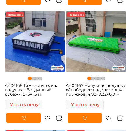
Предзаказ
Предзаказ
A-104168 Гимнастическая
A-104167 Надувная подушка
подушка «Воздушный
«Свободное падение» для
рубеж», 5×5×1,5 м
прыжков, 4,92×9,32×0,9 м
Узнать цену
Узнать цену