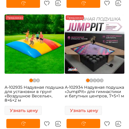
Предзаказ
Предзаказ
A-102935 Надувная подушка
A-102934 Надувная подушка
для установки в грунт
«JumpPit» для гимнастики
«Воздушное Веселье»,
и батутных центров, 7×5×1 м
8×6×2 м
Узнать цену
Узнать цену