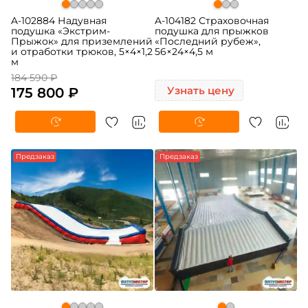
A-102884 Надувная
A-104182 Страховочная
подушка «Экстрим-
подушка для прыжков
Прыжок» для приземлений
«Последний рубеж»,
и отработки трюков, 5×4×1,2
56×24×4,5 м
м
184 590 ₽
175 800 ₽
Узнать цену
Предзаказ
Предзаказ