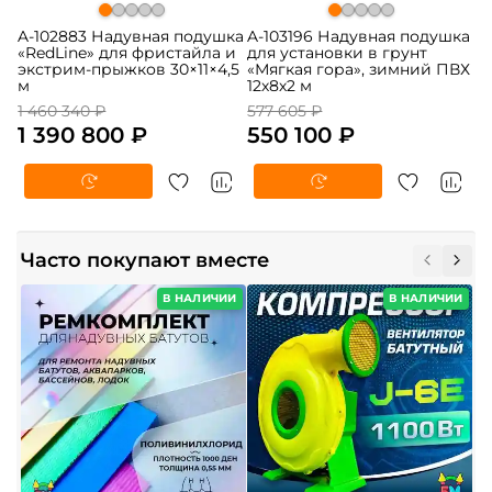
A-102883 Надувная подушка
A-103196 Надувная подушка
«RedLine» для фристайла и
для установки в грунт
экстрим-прыжков 30×11×4,5
«Мягкая гора», зимний ПВХ
м
12х8х2 м
1 460 340 ₽
577 605 ₽
1 390 800 ₽
550 100 ₽
Часто покупают вместе
В НАЛИЧИИ
В НАЛИЧИИ