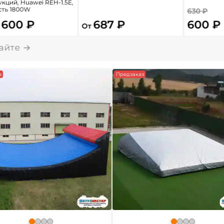
кций, Huawei REH-1.5E,
ть 1800W
630 ₽
 600 ₽
687 ₽
600 ₽
От
з
Предзаказ