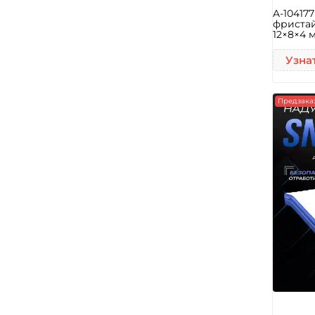
A-10417
фристай
12×8×4 
Узна
Предзака