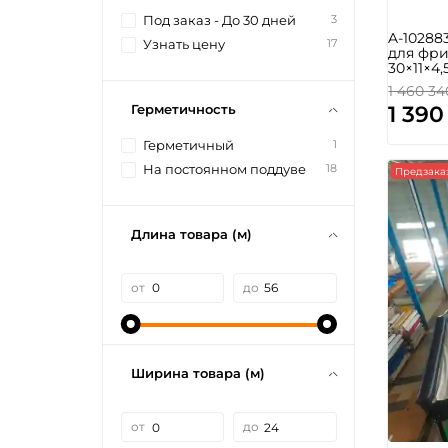
3
Под заказ - До 30 дней
A-10288
17
Узнать цену
для фр
30×11×4,
1 460 34
1 390
Герметичность
1
Герметичный
18
На постоянном поддуве
Предзака
Длина товара (м)
от
до
Ширина товара (м)
от
до