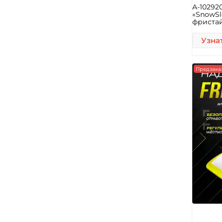
A-10292
«SnowSl
фристайл
Узна
Предзака