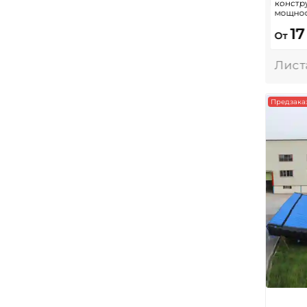
констру
мощнос
17
От
Предзака