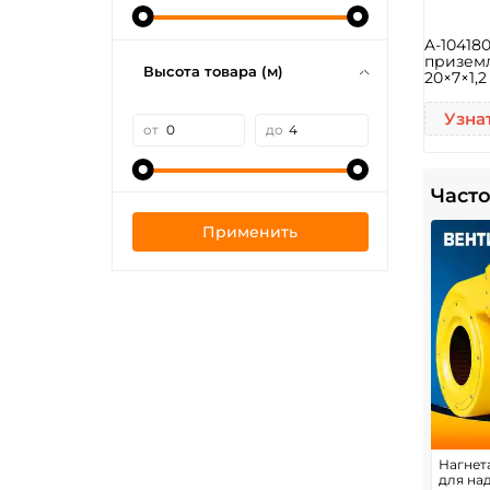
A-10418
приземл
Высота товара (м)
20×7×1,2
Узна
от
до
Часто
Применить
Нагнета
для на