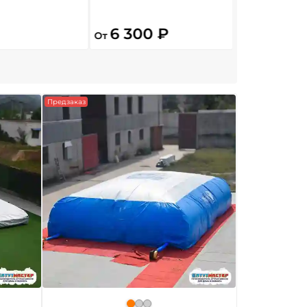
6 300 ₽
699 ₽
От
От
Предзаказ