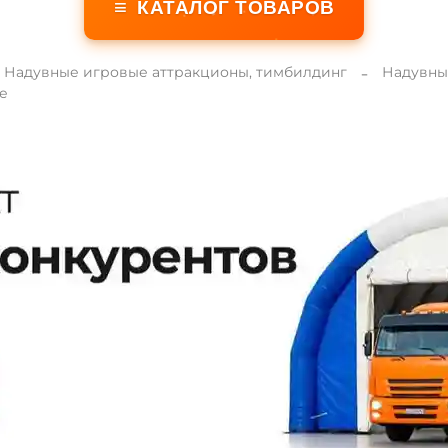
≡
КАТАЛОГ ТОВАРОВ
Надувные игровые аттракционы, тимбилдинг
Надувны
е