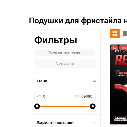
Подушки для фристайла 
Фильтры
-5%
Пре
Показаны все товары
Сбросить
Цена
—
от
до
Вариант поставки