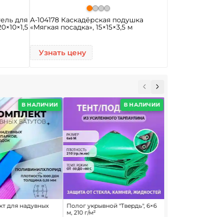
ель для
A-104178 Каскадёрская подушка
0×10×1,5
«Мягкая посадка», 15×15×3,5 м
Узнать цену
В НАЛИЧИИ
В НАЛИЧИИ
т для надувных
Полог укрывной "Твердь", 6×6
Крепление для 
м, 210 г/м²
цвета, 0,25*0,25