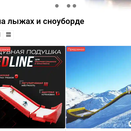
на лыжах и сноуборде
дзаказ
Предзаказ