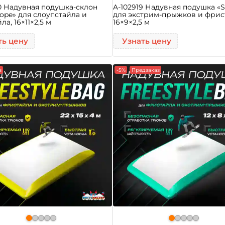
0 Надувная подушка-склон
A-102919 Надувная подушка «S
ope» для слоупстайла и
для экстрим-прыжков и фрис
а, 16×11×2,5 м
16×9×2,5 м
ть цену
Узнать цену
з
-5%
Предзаказ