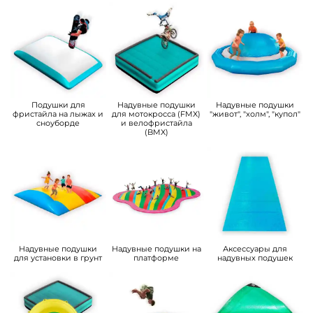
Подушки для
Надувные подушки
Надувные подушки
фристайла на лыжах и
для мотокросса (FMX)
"живот", "холм", "купол"
сноуборде
и велофристайла
(BMX)
Надувные подушки
Надувные подушки на
Аксессуары для
для установки в грунт
платформе
надувных подушек