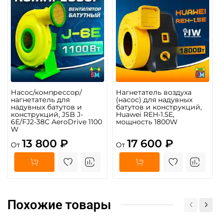
Насос/компрессор/
Нагнетатель воздуха
нагнетатель для
(насос) для надувных
надувных батутов и
батутов и конструкций,
конструкций, JSB J-
Huawei REH-1.5E,
6E/FJ2-38C AeroDrive 1100
мощность 1800W
W
13 800 ₽
17 600 ₽
От
От
Похожие товары