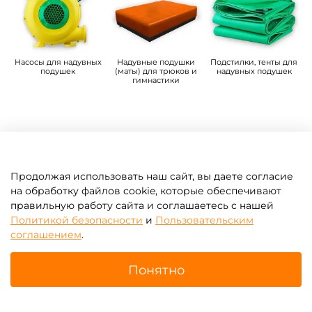
Насосы для надувных
Надувные подушки
Подстилки, тенты для
подушек
(маты) для трюков и
надувных подушек
гимнастики
Интересные статьи
Продолжая использовать наш сайт, вы даете согласие
на обработку файлов cookie, которые обеспечивают
правильную работу сайта и соглашаетесь с нашей
Политикой безопасности
и
Пользовательским
соглашением
.
Изготовить на заказ
Понятно
Главная
Поиск
Корзина
Избранное
Профиль