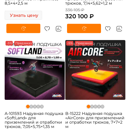
8,5×4×2,5 м
трюков, 7,14×5,62×1,2 м
336 105 ₽
Узнать цену
320 100 ₽
-5%
Предзаказ
-5%
Предзаказ
A-101593 Надувная подушка
B-15222 Надувная подушка
«SoftLand» для
«AirCore» для приземлений
приземлений и отработки
и отработки трюков, 7×7×2
трюков, 7,05×5,75×1,35 м
м