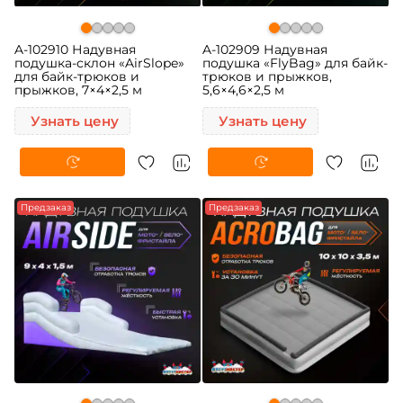
A-102910 Надувная
A-102909 Надувная
подушка-склон «AirSlope»
подушка «FlyBag» для байк-
для байк-трюков и
трюков и прыжков,
прыжков, 7×4×2,5 м
5,6×4,6×2,5 м
Узнать цену
Узнать цену
Предзаказ
Предзаказ