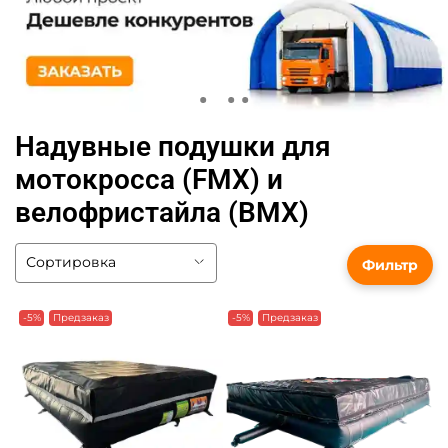
Надувные подушки для
мотокросса (FMX) и
велофристайла (BMX)
Фильтр
-5%
Предзаказ
-5%
Предзаказ