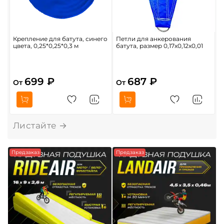
Крепление для батута, синего
Петли для анкерования
Н
цвета, 0,25*0,25*0,3 м
батута, размер 0,17x0,12x0,01
н
б
6
699 ₽
687 ₽
От
От
О
Предзаказ
Предзаказ