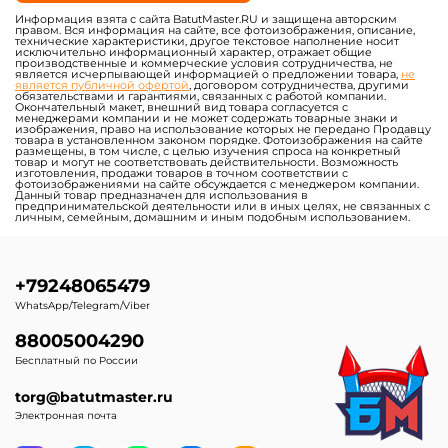
Информация взята с сайта BatutMaster.RU и защищена авторским
правом. Вся информация на сайте, все фотоизображения, описание,
технические характеристики, другое текстовое наполнение носит
исключительно информационный характер, отражает общие
производственные и коммерческие условия сотрудничества, не
является исчерпывающей информацией о предложении товара,
не
является публичной офертой
, договором сотрудничества, другими
обязательствами и гарантиями, связанных с работой компании.
Окончательный макет, внешний вид товара согласуется с
менеджерами компании и не может содержать товарные знаки и
изображения, право на использование которых не передано Продавцу
товара в установленном законом порядке. Фотоизображения на сайте
размещены, в том числе, с целью изучения спроса на конкретный
товар и могут не соответствовать действительности. Возможность
изготовления, продажи товаров в точном соответствии с
фотоизображениями на сайте обсуждается с менеджером компании.
Данный товар предназначен для использования в
предпринимательской деятельности или в иных целях, не связанных с
личным, семейным, домашним и иным подобным использованием.
+79248065479
WhatsApp/Telegram/Viber
88005004290
Бесплатный по России
torg@batutmaster.ru
Электронная почта