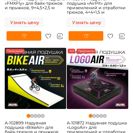
«FMXFly» для байк-трюков
подушка «AirPit» для
и прыжков, 9×4,5×2,5 м
приземлений и отработки
трюков, 4×4×1,5 м
Узнать цену
Узнать цену
Предзаказ
-5%
Предзаказ
A-102899 Надувная
A-101872 Надувная подушка
подушка «BikeAir» для
«LogoAir» для
байк-трюков и прыжков,
приземлений и отработки