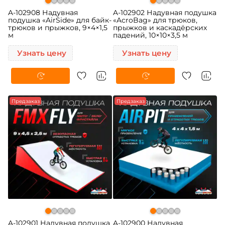
A-102908 Надувная
A-102902 Надувная подушка
подушка «AirSide» для байк-
«AcroBag» для трюков,
трюков и прыжков, 9×4×1,5
прыжков и каскадёрских
м
падений, 10×10×3,5 м
Узнать цену
Узнать цену
Предзаказ
Предзаказ
A-102901 Надувная подушка
A-102900 Надувная