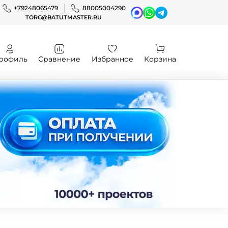
+79248065479
88005004290
TORG@BATUTMASTER.RU
рофиль
Сравнение
Избранное
Корзина