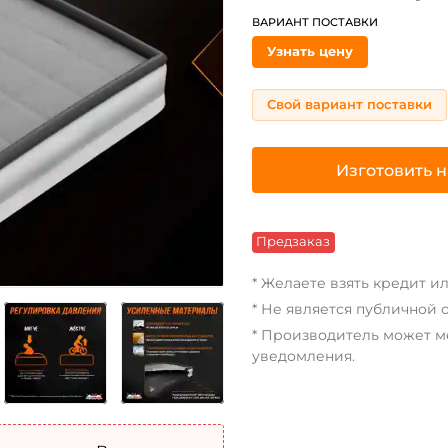
ВАРИАНТ ПОСТАВКИ
Узнать цену
Свой вариант поставки
Изготовить н
Предзаказ
* Желаете взять кредит и
* Не является публичной 
* Производитель может м
уведомления.