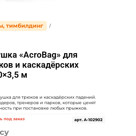
ы, тимбилдинг
шка «AcroBag» для
ков и каскадёрских
0×3,5 м
ушка для трюков и каскадёрских падений.
деров, тренеров и парков, которые ценят
ность при постановке любых прыжков.
ь под заказ
арт.
A-102902
су