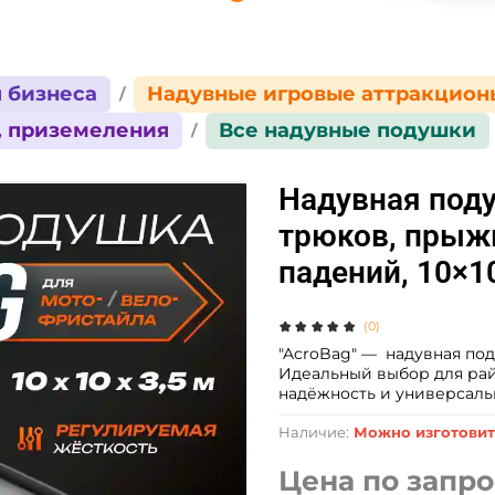
 бизнеса
Надувные игровые аттракцион
, приземеления
Все надувные подушки
Надувная поду
трюков, прыж
падений, 10×1
(0)
"AcroBag" — надувная под
Идеальный выбор для рай
надёжность и универсаль
Наличие:
Можно изготовит
Цена по запро