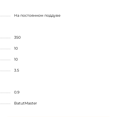
На постоянном поддуве
350
10
10
3.5
0.9
BatutMaster