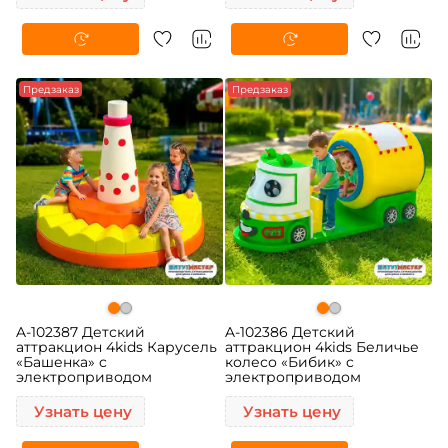
Предзаказ
Предзаказ
A-102387 Детский
A-102386 Детский
аттракцион 4kids Карусель
аттракцион 4kids Беличье
«Башенка» c
колесо «Бибик» c
электроприводом
электроприводом
Узнать цену
Узнать цену