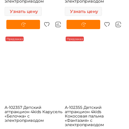
A-102359 Детский
A-102358 Детский
аттракцион 4kids Карусель
аттракцион 4kids Карусель
«Воздушный полёт» c
«Бип-Бип» c
электроприводом
электроприводом
Узнать цену
Узнать цену
Предзаказ
Предзаказ
A-102357 Детский
A-102355 Детский
аттракцион 4kids Карусель
аттракцион 4kids