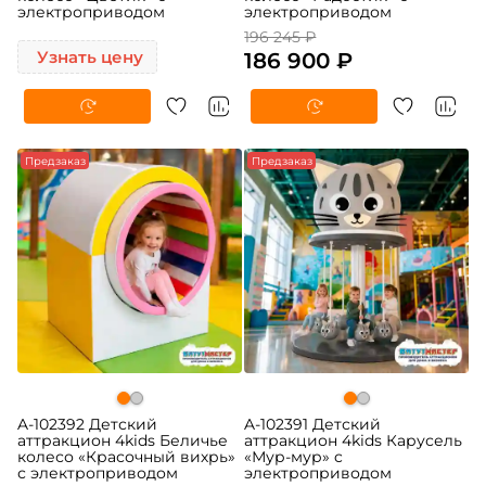
электроприводом
электроприводом
196 245 ₽
Узнать цену
186 900 ₽
Предзаказ
Предзаказ
A-102392 Детский
A-102391 Детский
аттракцион 4kids Беличье
аттракцион 4kids Карусель
колесо «Красочный вихрь»
«Мур-мур» c
с электроприводом
электроприводом