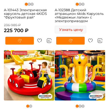
A-101443 Электрическая
A-102388 Детский
карусель детская 4KIDS
аттракцион 4kids Карусель
"Фруктовый рай"
«Медвежьи лапки» c
электроприводом
236 985 ₽
225 700 ₽
Узнать цену
-5%
Предзаказ
-5%
Предзаказ