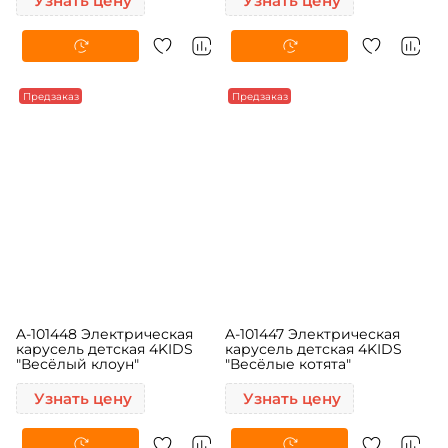
«Тропикана» с
пчела», 1,8×1,8×1 м
электроприводом
Узнать цену
Узнать цену
Предзаказ
Предзаказ
A-101448 Электрическая
A-101447 Электрическая
карусель детская 4KIDS
карусель детская 4KIDS
"Весёлый клоун"
"Весёлые котята"