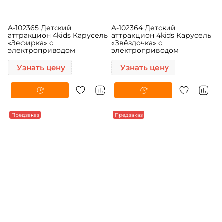
A-102365 Детский
A-102364 Детский
аттракцион 4kids Карусель
аттракцион 4kids Карусель
«Зефирка» c
«Звёздочка» c
электроприводом
электроприводом
Узнать цену
Узнать цену
Предзаказ
Предзаказ