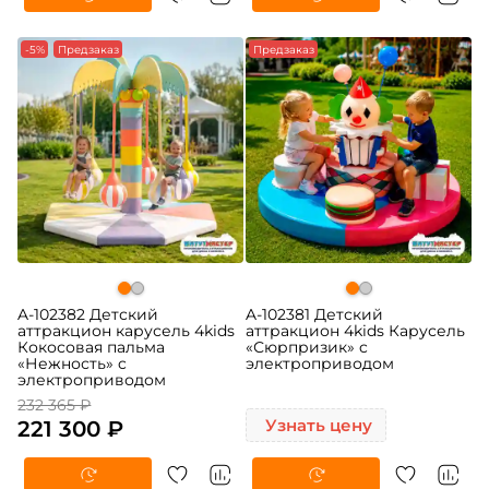
-5%
Предзаказ
Предзаказ
A-102382 Детский
A-102381 Детский
аттракцион карусель 4kids
аттракцион 4kids Карусель
Кокосовая пальма
«Сюрпризик» c
«Нежность» c
электроприводом
электроприводом
232 365 ₽
221 300 ₽
Узнать цену