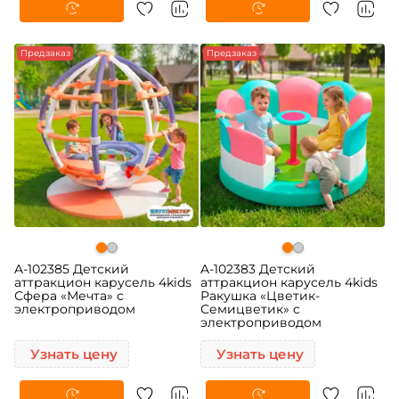
Предзаказ
Предзаказ
A-102385 Детский
A-102383 Детский
аттракцион карусель 4kids
аттракцион карусель 4kids
Сфера «Мечта» c
Ракушка «Цветик-
электроприводом
Семицветик» c
электроприводом
Узнать цену
Узнать цену