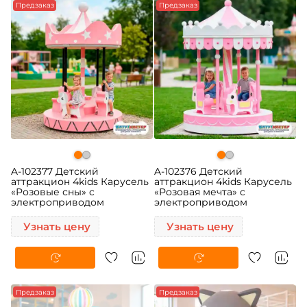
Предзаказ
Предзаказ
A-102377 Детский
A-102376 Детский
аттракцион 4kids Карусель
аттракцион 4kids Карусель
«Розовые сны» c
«Розовая мечта» c
электроприводом
электроприводом
Узнать цену
Узнать цену
Предзаказ
Предзаказ