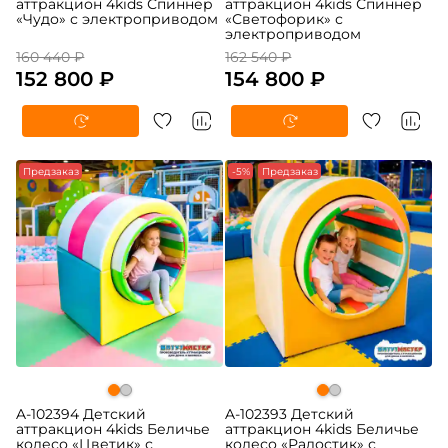
аттракцион 4kids Спиннер
аттракцион 4kids Спиннер
«Чудо» с электроприводом
«Светофорик» с
электроприводом
160 440 ₽
162 540 ₽
152 800 ₽
154 800 ₽
Предзаказ
-5%
Предзаказ
A-102394 Детский
A-102393 Детский
аттракцион 4kids Беличье
аттракцион 4kids Беличье
колесо «Цветик» с
колесо «Радостик» с