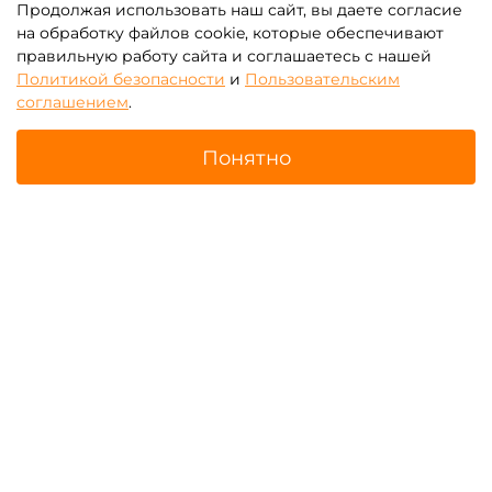
Продолжая использовать наш сайт, вы даете согласие
на обработку файлов cookie, которые обеспечивают
правильную работу сайта и соглашаетесь с нашей
Политикой безопасности
и
Пользовательским
соглашением
.
Понятно
Все парковые карусели
Свадебные карусели
Главная
Поиск
Корзина
Избранное
Профиль
Цепочные карусели
Карусели «Осьминог»