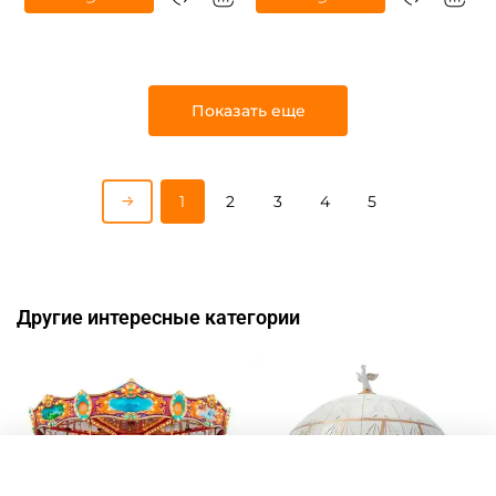
Узнать цену
Узнать цену
Показать еще
1
2
3
4
5
Другие интересные категории