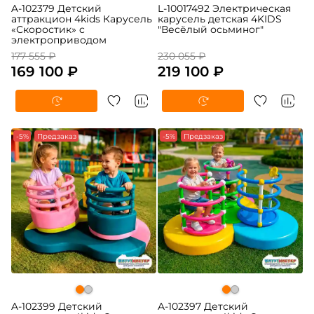
A-102379 Детский
L-10017492 Электрическая
аттракцион 4kids Карусель
карусель детская 4KIDS
«Скоростик» c
"Весёлый осьминог"
электроприводом
177 555 ₽
230 055 ₽
169 100 ₽
219 100 ₽
-5%
Предзаказ
-5%
Предзаказ
A-102399 Детский
A-102397 Детский