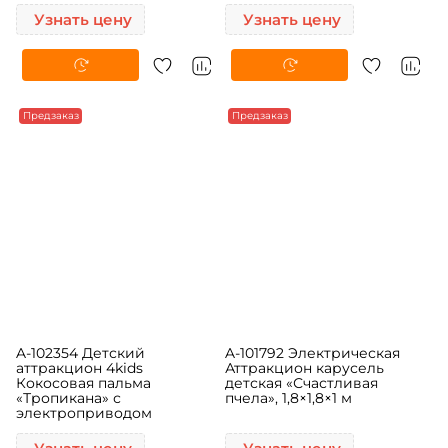
«Белочка» c
Кокосовая пальма
электроприводом
«Фантазия» с
электроприводом
Узнать цену
Узнать цену
Предзаказ
Предзаказ
A-102354 Детский
A-101792 Электрическая
аттракцион 4kids
Аттракцион карусель
Кокосовая пальма
детская «Счастливая