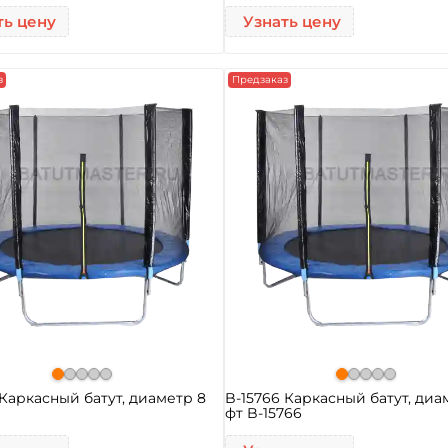
ть цену
Узнать цену
з
Предзаказ
 Каркасный батут, диаметр 8
B-15766 Каркасный батут, диа
фт B-15766