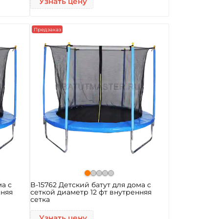
Узнать цену
Предзаказ
ма с
B-15762 Детский батут для дома с
нняя
сеткой диаметр 12 фт внутренняя
сетка
Узнать цену