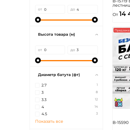
B-15719 
лестниц
от
до
14 
От
Предзака
Высота товара (м)
от
до
Диаметр батута (фт)
1
2.7
8
3
12
3.3
14
4
3
4.5
Показать все
B-15590