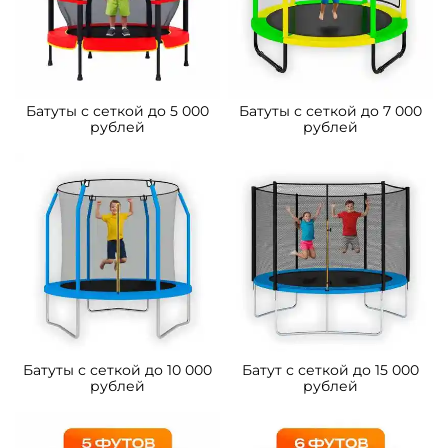
Батуты с сеткой до 5 000
Батуты с сеткой до 7 000
рублей
рублей
Батуты с сеткой до 10 000
Батут с сеткой до 15 000
рублей
рублей