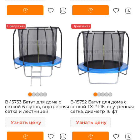
Предзаказ
Предзаказ
B-15753 Батут для дома с
B-15752 Батут для дома с
сеткой 6 футов, внутренняя
сеткой TX-PI-16, внутренняя
сетка и лестницей
сетка, диаметр 16 фт
Узнать цену
Узнать цену