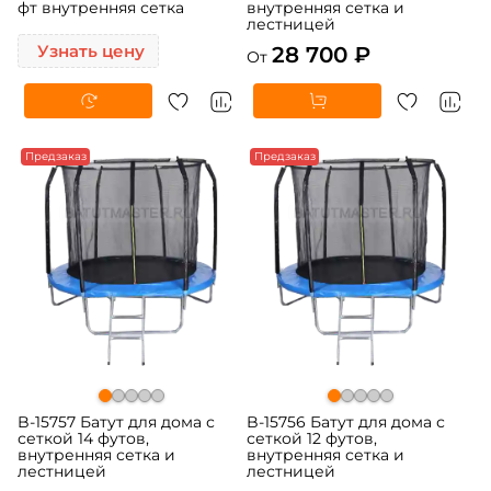
фт внутренняя сетка
внутренняя сетка и
лестницей
Узнать цену
28 700 ₽
От
Предзаказ
Предзаказ
B-15757 Батут для дома с
B-15756 Батут для дома с
сеткой 14 футов,
сеткой 12 футов,
внутренняя сетка и
внутренняя сетка и
лестницей
лестницей