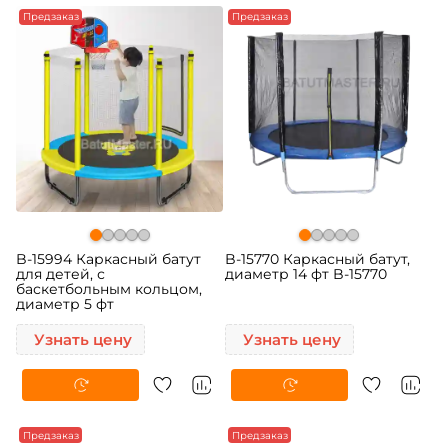
Предзаказ
Предзаказ
B-15994 Каркасный батут
B-15770 Каркасный батут,
для детей, с
диаметр 14 фт B-15770
баскетбольным кольцом,
диаметр 5 фт
Узнать цену
Узнать цену
Предзаказ
Предзаказ