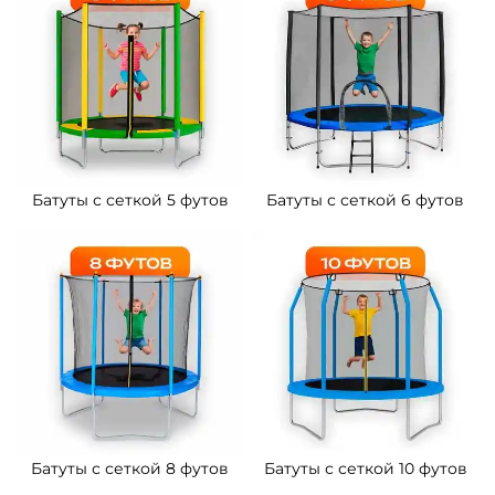
Батуты с сеткой 5 футов
Батуты с сеткой 6 футов
Батуты с сеткой 8 футов
Батуты с сеткой 10 футов