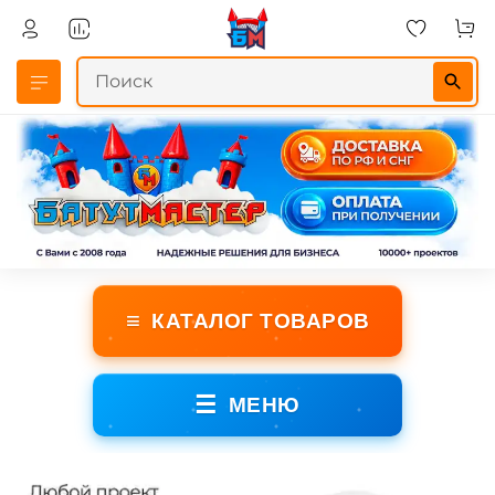
≡
КАТАЛОГ ТОВАРОВ
☰
МЕНЮ