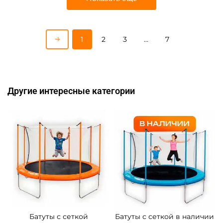
1
2
3
…
7
Другие интересные категории
Батуты с сеткой
Батуты с сеткой в наличии