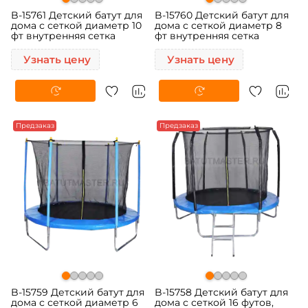
B-15761 Детский батут для
B-15760 Детский батут для
дома с сеткой диаметр 10
дома с сеткой диаметр 8
фт внутренняя сетка
фт внутренняя сетка
Узнать цену
Узнать цену
Предзаказ
Предзаказ
B-15759 Детский батут для
B-15758 Детский батут для
дома с сеткой диаметр 6
дома с сеткой 16 футов,