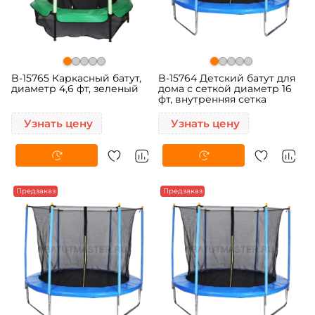
B-15765 Каркасный батут,
B-15764 Детский батут для
диаметр 4,6 фт, зеленый
дома с сеткой диаметр 16
фт, внутренняя сетка
Узнать цену
Узнать цену
Предзаказ
Предзаказ