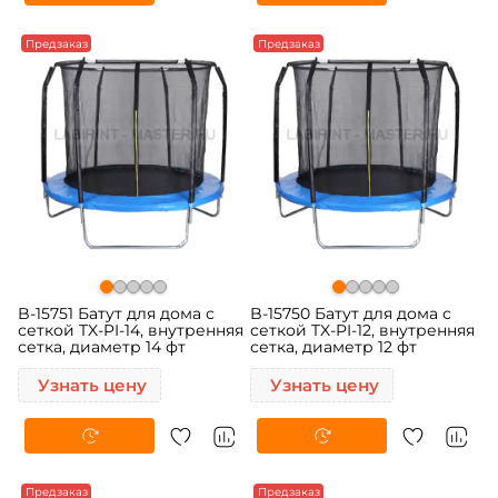
Предзаказ
Предзаказ
B-15751 Батут для дома с
B-15750 Батут для дома с
сеткой TX-PI-14, внутренняя
сеткой TX-PI-12, внутренняя
сетка, диаметр 14 фт
сетка, диаметр 12 фт
Узнать цену
Узнать цену
Предзаказ
Предзаказ