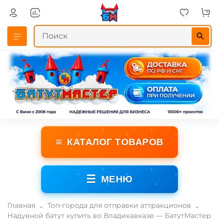
≡
КАТАЛОГ ТОВАРОВ
☰
МЕНЮ
Главная
Топ-города для отправки аттракционов
Надувной батут купить во Владикавказе — БатутМастер