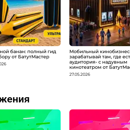
ной банан: полный гид
Мобильный кинобизнес
бору от БатутМастер
зарабатывай там, где ес
аудитория- с надувным
026
кинотеатром от БатутМа
27.05.2026
ожения