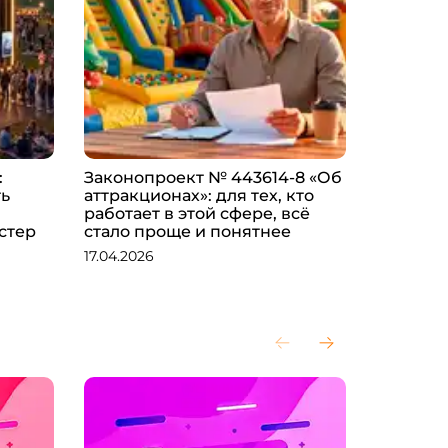
:
Законопроект № 443614-8 «Об
Игровой
ть
аттракционах»: для тех, кто
как выб
работает в этой сфере, всё
рассчит
стер
стало проще и понятнее
начать 
17.04.2026
28.03.202