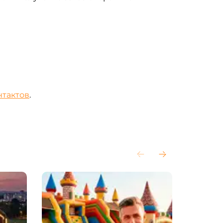
нтактов
.