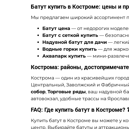
Батут купить в Костроме: цены и п
Мы предлагаем широкий ассортимент 
Батут цена
— от недорогих моделе
Батут с сеткой купить
— безопасны
Надувной батут для дачи
— легкий
Водные горки купить
— для жарког
Аквапарк купить
— мини-развлечен
Кострома: районы, достопримечате
Кострома — один из красивейших город
Центральный, Заволжский и Фабричный.
собор
,
Торговые ряды
, ваш надувной б
автовокзал, удобные трассы на Ярославл
FAQ: Где купить батут в Костроме? 
Купить батут в Костроме вы можете у к
центр. Выбирайте батуты и аттракцион