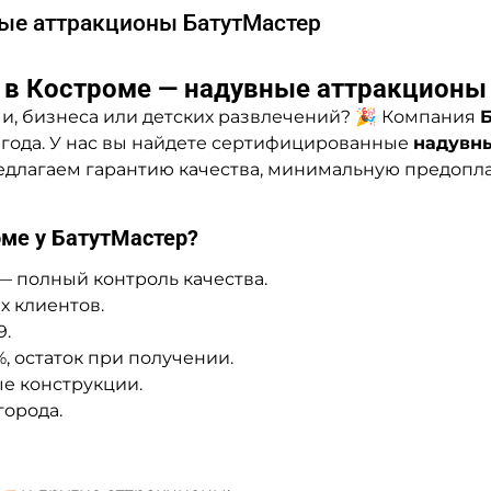
ные аттракционы БатутМастер
ь в Костроме — надувные аттракционы
чи, бизнеса или детских развлечений? 🎉 Компания
 года. У нас вы найдете сертифицированные
надувн
редлагаем гарантию качества, минимальную предоплат
оме у БатутМастер?
— полный контроль качества.
х клиентов.
9.
, остаток при получении.
е конструкции.
города.