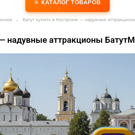
≡
КАТАЛОГ ТОВАРОВ
ионов
Батут купить в Костроме — надувные аттракцион
 — надувные аттракционы БатутМ