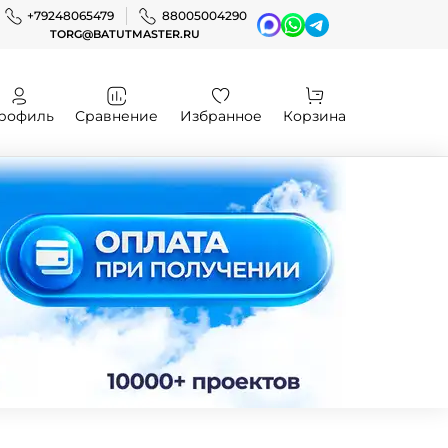
+79248065479
88005004290
TORG@BATUTMASTER.RU
рофиль
Сравнение
Избранное
Корзина