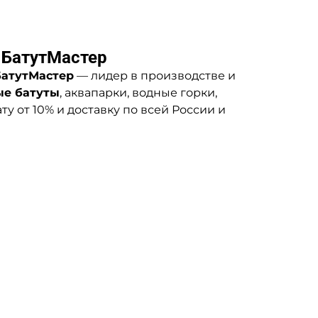
 БатутМастер
БатутМастер
— лидер в производстве и
ые батуты
, аквапарки, водные горки,
у от 10% и доставку по всей России и