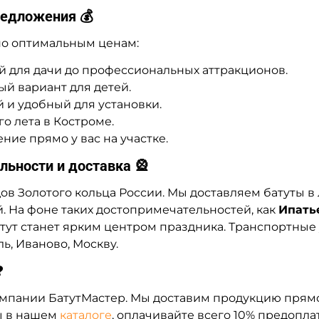
редложения 💰
по оптимальным ценам:
й для дачи до профессиональных аттракционов.
й вариант для детей.
 и удобный для установки.
о лета в Костроме.
ие прямо у вас на участке.
льности и доставка 🎡
ов Золотого кольца России. Мы доставляем батуты в
 На фоне таких достопримечательностей, как
Ипать
атут станет ярким центром праздника. Транспортные 
ь, Иваново, Москву.
❓
омпании БатутМастер. Мы доставим продукцию прямо 
ы в нашем
каталоге
, оплачивайте всего 10% предопла