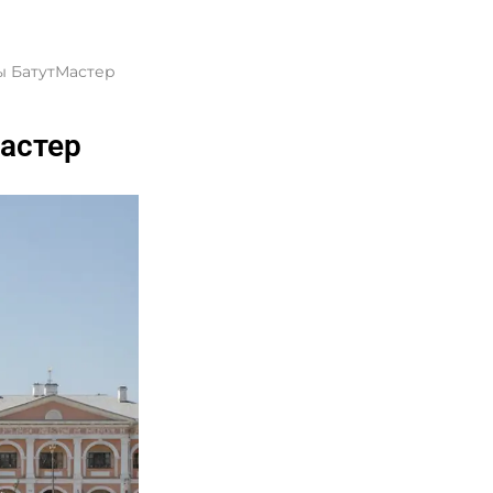
ы БатутМастер
астер