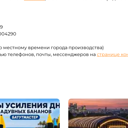
79
004290
 (по местному времени города производства)
щью телефонов, почты, мессенджеров на
странице ко