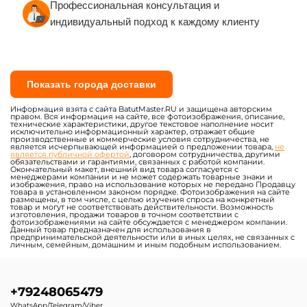
Профессиональная консультация и
индивидуальный подход к каждому клиенту
Показать города доставки
Информация взята с сайта BatutMaster.RU и защищена авторским
правом. Вся информация на сайте, все фотоизображения, описание,
технические характеристики, другое текстовое наполнение носит
исключительно информационный характер, отражает общие
производственные и коммерческие условия сотрудничества, не
является исчерпывающей информацией о предложении товара,
не
является публичной офертой
, договором сотрудничества, другими
обязательствами и гарантиями, связанных с работой компании.
Окончательный макет, внешний вид товара согласуется с
менеджерами компании и не может содержать товарные знаки и
изображения, право на использование которых не передано Продавцу
товара в установленном законом порядке. Фотоизображения на сайте
размещены, в том числе, с целью изучения спроса на конкретный
товар и могут не соответствовать действительности. Возможность
изготовления, продажи товаров в точном соответствии с
фотоизображениями на сайте обсуждается с менеджером компании.
Данный товар предназначен для использования в
предпринимательской деятельности или в иных целях, не связанных с
личным, семейным, домашним и иным подобным использованием.
+79248065479
WhatsApp/Telegram/Viber