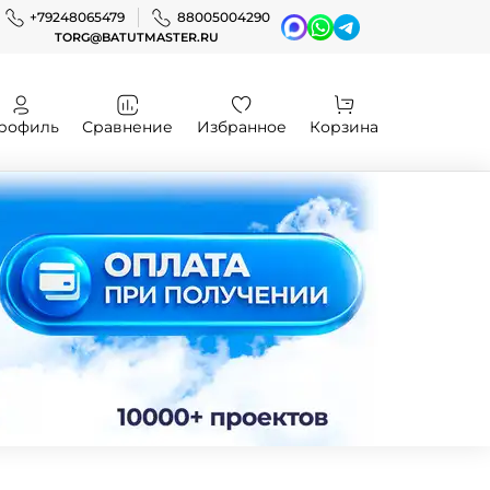
+79248065479
88005004290
TORG@BATUTMASTER.RU
рофиль
Сравнение
Избранное
Корзина