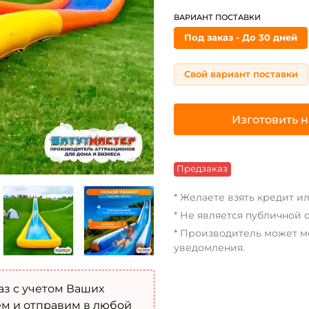
ВАРИАНТ ПОСТАВКИ
Под заказ - До 30 дней
Свой вариант поставки
Изготовить н
Предзаказ
* Желаете взять кредит и
* Не является публичной 
* Производитель может м
уведомления.
аз с учетом Ваших
м и отправим в любой