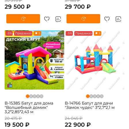
30 975 ₽
31 185 ₽
29 500 ₽
29 700 ₽
-5%
Предзаказ
5
-5%
Предзаказ
5
B-15385 Батут для дома
B-14766 Батут для дачи
"Волшебный домик"
"Замок чудес" 3*2,7*2,1 м
3,2*2,85*2,43 м
20 475 ₽
24 045 ₽
19 500 ₽
22 900 ₽