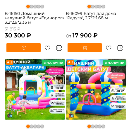
B-16150 Домашний
B-16099 Батут для дома
надувной батут «Единорог»
"Радуга", 2,7*2*1,68 м
3.2*2,9*2,35 м
31 815 ₽
30 300 ₽
17 900 ₽
От
5
5
В НАЛИЧИИ
В НАЛИЧИИ