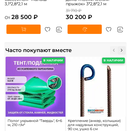
3,1*2,8*2,1 м
прыжок» 3*2,8*2,1 м
31 710 ₽
28 500 ₽
30 200 ₽
От
Часто покупают вместе
В НАЛИЧИИ
В НАЛИЧИИ
Полог укрывной "Твердь", 6×6
Крепление (анкер, колышки)
П
м, 210 г/м²
для надувных конструкций,
б
90 см, ушко 6 см