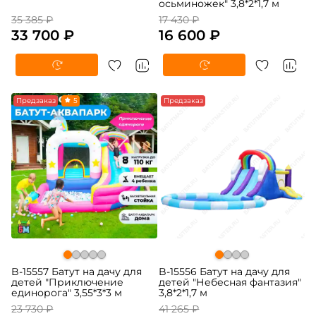
осьминожек" 3,8*2*1,7 м
35 385 ₽
17 430 ₽
33 700 ₽
16 600 ₽
-5%
Предзаказ
5
-5%
Предзаказ
B-15557 Батут на дачу для
B-15556 Батут на дачу для
детей "Приключение
детей "Небесная фантазия"
единорога" 3,55*3*3 м
3,8*2*1,7 м
23 730 ₽
41 265 ₽