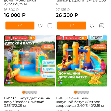
дома "Монстрики"
"Замок радости" 3.4*2.8*2,05
2,7*2,15*1,75 м
м
16 800 ₽
27 615 ₽
16 000 ₽
26 300 ₽
-5%
Предзаказ
5
-5%
Предзаказ
5
B-15569 Батут детский на
B-16151 Домашний
дачу "Весёлая пчёлка"
надувной батут «Остров
3,55*3*2,05 м
сокровищ» 3,40*3,40*2,15 м