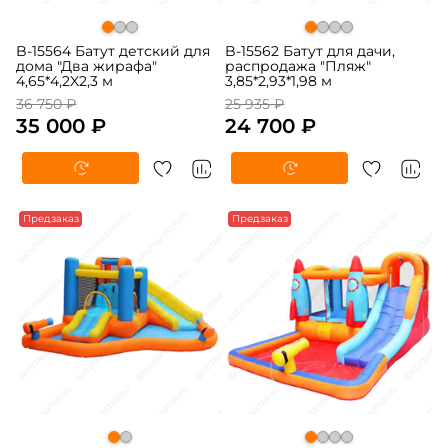
B-15564 Батут детский для
B-15562 Батут для дачи,
дома "Два жирафа"
распродажа "Пляж"
4,65*4,2X2,3 м
3,85*2,93*1,98 м
36 750 ₽
25 935 ₽
35 000 ₽
24 700 ₽
-5%
Предзаказ
-5%
Предзаказ