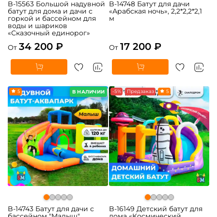
B-15563 Большой надувной
B-14748 Батут для дачи
батут для дома и дачи с
«Арабская ночь», 2,2*2,2*2,1
горкой и бассейном для
м
воды и шариков
«Сказочный единорог»
34 200 ₽
17 200 ₽
От
От
5
-5%
Предзаказ
5
В НАЛИЧИИ
B-14743 Батут для дачи с
B-16149 Детский батут для
бассейном "Малыш"
дома «Космический