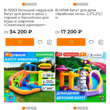
B-15563 Большой надувной
B-14748 Батут для дачи
батут для дома и дачи с
«Арабская ночь», 2,2*2,2*2,1
горкой и бассейном для
м
воды и шариков
«Сказочный единорог»
34 200 ₽
17 200 ₽
От
От
5
-5%
Предзаказ
5
В НАЛИЧИИ