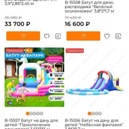
B-15558 Батут для дачи,
3,9*2,85*2,45 м
распродажа "Весёлый
осьминожек" 3,8*2*1,7 м
35 385 ₽
17 430 ₽
33 700 ₽
16 600 ₽
-5%
Предзаказ
5
-5%
Предзаказ
B-15557 Батут на дачу для
B-15556 Батут на дачу для
детей "Приключение
детей "Небесная фантазия"
единорога" 3,55*3*3 м
3,8*2*1,7 м