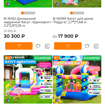
B-16150 Домашний
B-16099 Батут для дома
надувной батут «Единорог»
"Радуга", 2,7*2*1,68 м
3.2*2,9*2,35 м
31 815 ₽
30 300 ₽
17 900 ₽
От
5
5
В НАЛИЧИИ
В НАЛИЧИИ