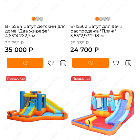
B-15564 Батут детский для
B-15562 Батут для дачи,
дома "Два жирафа"
распродажа "Пляж"
4,65*4,2X2,3 м
3,85*2,93*1,98 м
36 750 ₽
25 935 ₽
35 000 ₽
24 700 ₽
-5%
Предзаказ
-5%
Предзаказ