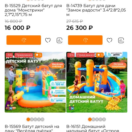
B-15529 Детский батут для
B-14739 Батут для дачи
дома "Монстрики"
"Замок радости" 3.4*2.8*2,05
2,7*2,15*1,75 м
м
16 800 ₽
27 615 ₽
16 000 ₽
26 300 ₽
-5%
Предзаказ
5
-5%
Предзаказ
5
B-15569 Батут детский на
B-16151 Домашний
дачу "Весёлая пчёлка"
надувной батут «Остров