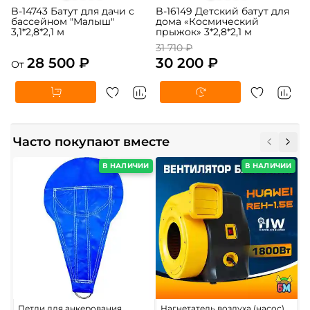
B-14743 Батут для дачи с
B-16149 Детский батут для
бассейном "Малыш"
дома «Космический
3,1*2,8*2,1 м
прыжок» 3*2,8*2,1 м
31 710 ₽
28 500 ₽
30 200 ₽
От
Часто покупают вместе
В НАЛИЧИИ
В НАЛИЧИИ
Петли для анкерования
Нагнетатель воздуха (насос)
С