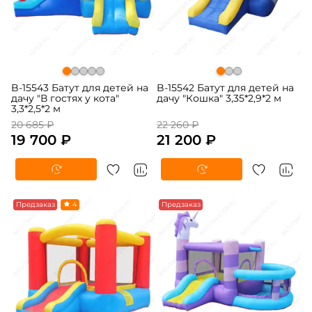
B-15543 Батут для детей на
B-15542 Батут для детей на
дачу "В гостях у кота"
дачу "Кошка" 3,35*2,9*2 м
3,3*2,5*2 м
20 685 ₽
22 260 ₽
19 700 ₽
21 200 ₽
-5%
Предзаказ
4
-5%
Предзаказ