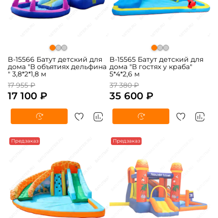
B-15566 Батут детский для
B-15565 Батут детский для
дома "В объятиях дельфина
дома "В гостях у краба"
" 3,8*2*1,8 м
5*4*2,6 м
17 955 ₽
37 380 ₽
17 100 ₽
35 600 ₽
-5%
Предзаказ
-5%
Предзаказ