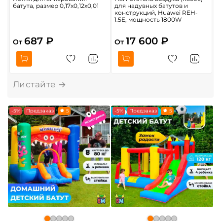
батута, размер 0,17x0,12x0,01
для надувных батутов и
«
конструкций, Huawei REH-
б
1.5E, мощность 1800W
R
2
687 ₽
17 600 ₽
От
От
-5%
Предзаказ
5
-5%
Предзаказ
5