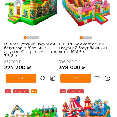
B-14727 Детский надувной
B-16076 Коммерческий
батут-горка "Слоник в
надувной батут "Мишки и
джунглях" с прямым скатом
дети", 10*6*6 м
7*5*6 м
287 910 ₽
396 900 ₽
274 200 ₽
378 000 ₽
-5%
Предзаказ
5
-5%
Предзаказ