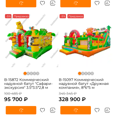
-5%
Предзаказ
-5%
Предзаказ
B-15872 Коммерческий
B-15097 Коммерческий
надувной батут "Сафари-
надувной батут «Дружная
экскурсия" 3.5*3.5*2,8 м
компания», 8*6*5 м
100 485 ₽
345 345 ₽
95 700 ₽
328 900 ₽