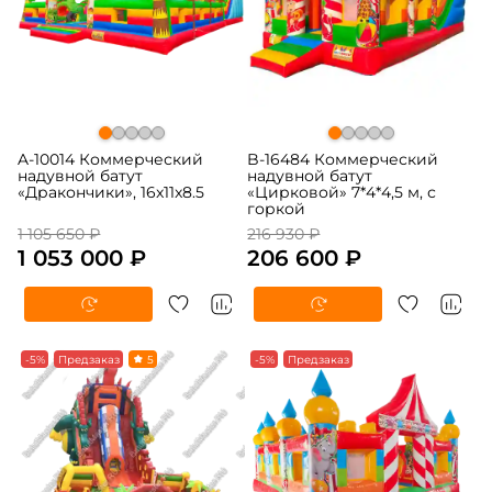
A-10014 Коммерческий
B-16484 Коммерческий
надувной батут
надувной батут
«Дракончики», 16x11x8.5
«Цирковой» 7*4*4,5 м, с
горкой
1 105 650 ₽
216 930 ₽
1 053 000 ₽
206 600 ₽
-5%
Предзаказ
5
-5%
Предзаказ