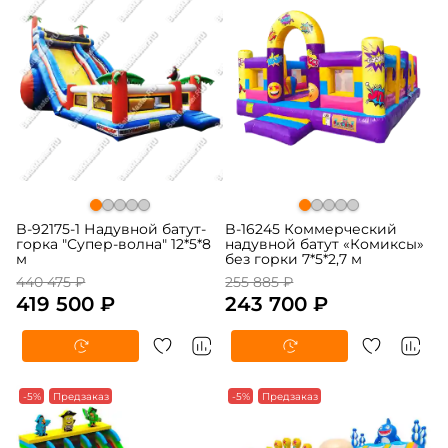
B-92175-1 Надувной батут-
B-16245 Коммерческий
горка "Супер-волна" 12*5*8
надувной батут «Комиксы»
м
без горки 7*5*2,7 м
440 475 ₽
255 885 ₽
419 500 ₽
243 700 ₽
-5%
Предзаказ
-5%
Предзаказ