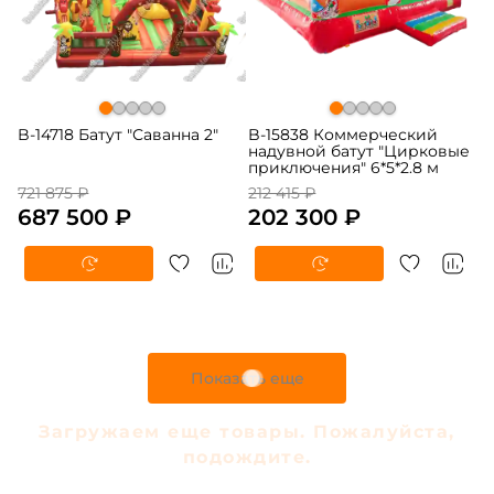
B-14718 Батут "Саванна 2"
B-15838 Коммерческий
надувной батут "Цирковые
приключения" 6*5*2.8 м
721 875 ₽
212 415 ₽
687 500 ₽
202 300 ₽
Показать еще
Загружаем еще товары. Пожалуйста,
подождите.