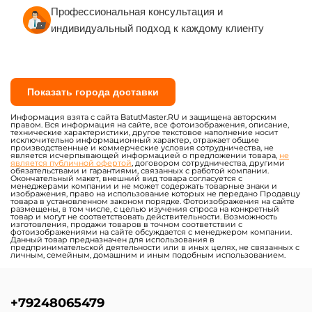
Профессиональная консультация и
индивидуальный подход к каждому клиенту
Показать города доставки
Информация взята с сайта BatutMaster.RU и защищена авторским
правом. Вся информация на сайте, все фотоизображения, описание,
технические характеристики, другое текстовое наполнение носит
исключительно информационный характер, отражает общие
производственные и коммерческие условия сотрудничества, не
является исчерпывающей информацией о предложении товара,
не
является публичной офертой
, договором сотрудничества, другими
обязательствами и гарантиями, связанных с работой компании.
Окончательный макет, внешний вид товара согласуется с
менеджерами компании и не может содержать товарные знаки и
изображения, право на использование которых не передано Продавцу
товара в установленном законом порядке. Фотоизображения на сайте
размещены, в том числе, с целью изучения спроса на конкретный
товар и могут не соответствовать действительности. Возможность
изготовления, продажи товаров в точном соответствии с
фотоизображениями на сайте обсуждается с менеджером компании.
Данный товар предназначен для использования в
предпринимательской деятельности или в иных целях, не связанных с
личным, семейным, домашним и иным подобным использованием.
+79248065479