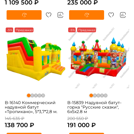
1 109 500 ₽
235 000 ₽
-5%
Предзаказ
-5%
Предзаказ
B-16140 Коммерческий
B-15839 Надувной батут-
надувной батут
горка "Русские сказки",
«Тропикано», 5*3,7*2,8 м.
6x5x2.8 м
145 635 ₽
200 550 ₽
138 700 ₽
191 000 ₽