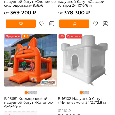
надувной батут «Слоник со
надувной батут «Сафари
скалодромом» 9x6x6
Ультра 2», 10*6*6 м
369 200 ₽
378 300 ₽
От
От
Предзаказ
5
-5%
Предзаказ
B-16651 Коммерческий
B-16102 Надувной батут
надувной батут «Котенок»
«Мини-замок» 3,1*2,7*2,8 м
4х4х4,9 м
61 110 ₽