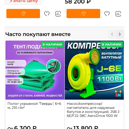
Узнать цену
58 200 ₽
Часто покупают вместе
В НАЛИЧИИ
В НАЛИЧИИ
Полог укрывной "Твердь", 6×6
Насос/компрессор/
Р
м, 210 г/м²
нагнетатель для надувных
б
батутов и конструкций, JSB J-
6E/FJ2-38C AeroDrive 1100 W
6
6 300 ₽
13 800 ₽
От
От