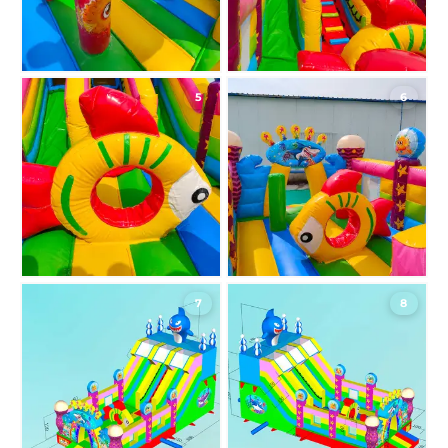
5
6
7
8