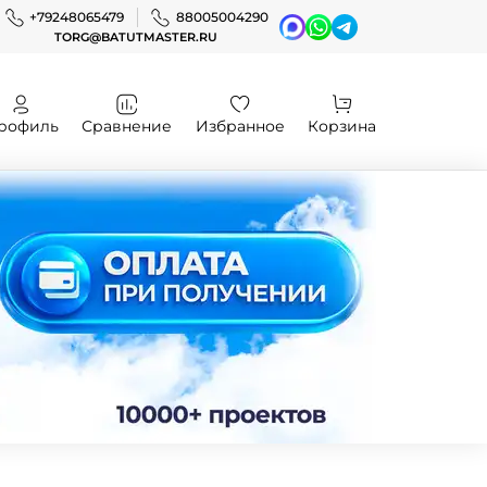
+79248065479
88005004290
TORG@BATUTMASTER.RU
рофиль
Сравнение
Избранное
Корзина