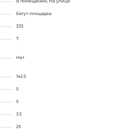
В помещении, На улице
Батут-площадка
333
7
Нет
142.5
5
5
3.5
25