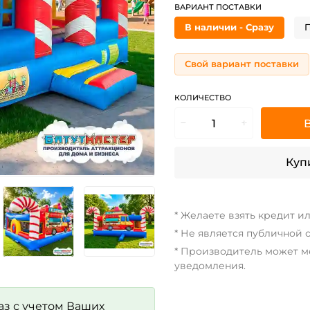
ВАРИАНТ ПОСТАВКИ
В наличии - Сразу
П
Свой вариант поставки
КОЛИЧЕСТВО
Купи
* Желаете взять кредит и
* Не является публичной 
* Производитель может м
уведомления.
аз с учетом Ваших